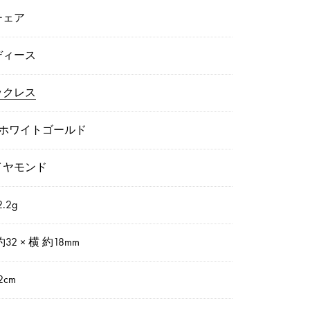
チェア
ディース
ックレス
8ホワイトゴールド
イヤモンド
.2g
約32 × 横 約18mm
2cm