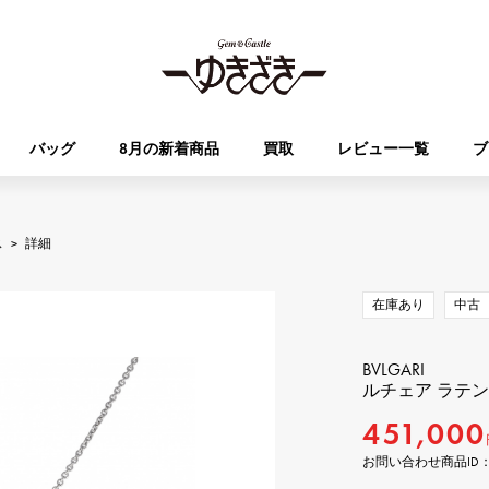
バッグ
8月の新着商品
買取
レビュー一覧
ブ
HUBLOT
OMEGA
ス
>
詳細
ブランド
ジュエリー
セレクト
ジュエリー
オータクロア
ケリー
ウブロ
オメガ
在庫あり
中古
Breguet
PATEK PHILIPPE
DOUBLE TOP
YOBIKO
エブリン
財布
ブレゲ
パテック・フィリップ
ダブルトップ
ヨビコ
BVLGARI
ルチェア ラテ
RICHARD MILLE
VACHERON CONSTA
451,000
ALPHA
ALPHA putite
その他
リシャール・ミル
ヴァシュロン・コンスタン
アルファ
アルファプティ
お問い合わせ商品ID： J