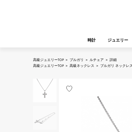
時計
ジュエリー
高級ジュエリーTOP
>
ブルガリ
>
ルチェア
>
詳細
ROLEX
高級ジュエリーTOP
>
高級ネックレス
>
ブルガリ ネックレ
YUKIZAKI
ジュエリー
バーキン
ロレックス
A.LANGE & SOHNE
REGALIA
ガーデンパーティー
ランゲ＆ゾーネ
レガリア
FRANCK MULLER
NOMBRE putite
小物
フランク・ミュラー
ノンブルプティ