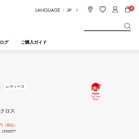
0
LANGUAGE -
JP
日本語
ENGLISH
한국
简体中文
繁体中文
ログ
ご購入ガイド
BREITLING
ブライダル
ジュエリー
ピコタンロック
ブライトリング
レディース
IWC
NOMBRE
チャーム
IWC
ノンブル
ンクロス
NTIN
PANERAI
eclat
タン
パネライ
円（税込）
エクラ
350077