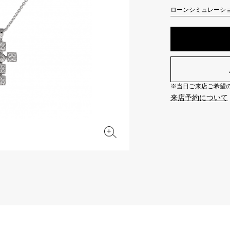
JAEGER LE COULTRE
CHANEL
ローンシミュレーシ
エルメスバッグ
TwinPinky
ANGLER
ジャガー・ルクルト
シャネル
ツインピンキー
アングラー
BVLGARI
ZENITH
YUKIZAKI BACHIKAN
USED NOMBRE
ブルガリ
ゼニス
ゆきざき バチカン
ノンブル認定中古
※当日ご来店ご希望の場
TABLE CLOCK
VINTAGE WATCH
来店予約について
置き時計
ヴィンテージウォッチ
オリジナルジュエリー一覧へ
すべての時計ブランドを見る