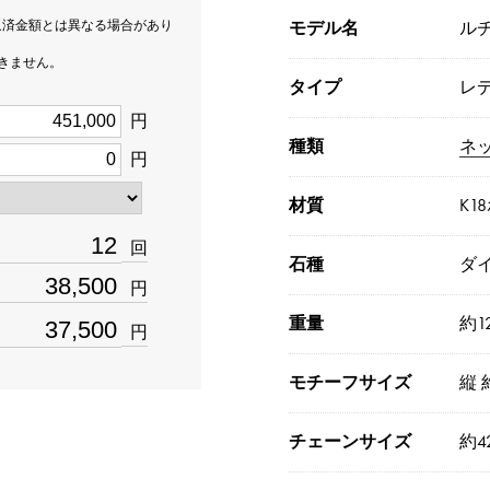
返済金額とは異なる場合があり
モデル名
ル
できません。
タイプ
レ
円
種類
ネ
円
材質
K1
回
石種
ダ
円
重量
約12
円
モチーフサイズ
縦 
チェーンサイズ
約4