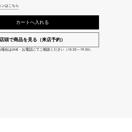
Cartier
ョンはこちら
ETERNITY
カルティエ
エタニティ
カートへ入れる
TAG HEUER
USED ALPHA
タグホイヤー
アルファ認定中古
店頭で商品を見る（来店予約）
合はLINE・お電話にてご相談ください（10:30～19:30）