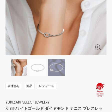
RICH CROSS
TwinPinky
ヴァシュロン・コンスタ
リッチクロス
ツインピンキー
ンタン
ANGLER
ETERNITY
AUDEMARS PIGUET
JAEGER LE COULTRE
アングラー
エタニティ
オーデマ・ピゲ
ジャガー・ルクルト
HIMAWARI
YUKIZAKI BACHIKAN
CHANEL
Cartier
ヒマワリ
ゆきざき バチカン
シャネル
カルティエ
USED NOMBRE
USED ALPHA
HARRY WINSTON
BVLGARI
ノンブル認定中古
アルファ認定中古
ハリー・ウィンストン
ブルガリ
ZENITH
TAG HEUER
ゼニス
タグホイヤー
オリジナルジュエリー一覧へ
DUNAMIS
TABLE CLOCK
デュナミス
置き時計
VINTAGE WATCH
ヴィンテージウォッチ
在庫あり
新品
レディース
すべての時計ブランドを見る
YUKIZAKI SELECT JEWELRY
K18ホワイトゴールド ダイヤモンド テニス ブレスレッ