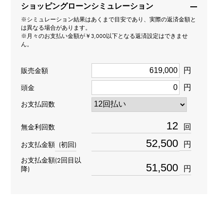
ショッピングローンシミュレーション
ブレスレット
※シミュレーション結果はあくまで目安であり、実際の返済金額と
は異なる場合があります。
※月々のお支払い金額が￥3,000以下となる返済設定はできませ
カット
ん。
H/C
円
販売金額
材質
円
頭金
K18ホワイトゴールド
お支払回数
石種
回
無金利回数
ダイヤモンド 約1.500ct
円
お支払金額
(初回)
お支払金額(2回目以
重量
円
降)
約5.9g
チェーンサイズ