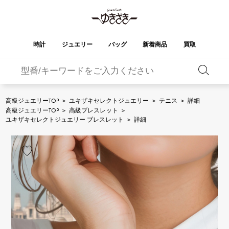
時計
ジュエリー
バッグ
新着商品
買取
バーキン
オータクロア
YUKIZAKI
ROLEX
ブランド
セレクト
HUBLOT
ブライダル
ジュエリー
ロレックス
ジュエリー
ジュエリー
ウブロ
ジュエリー
高級ジュエリーTOP
>
ユキザキセレクトジュエリー
>
テニス
>
詳細
高級ジュエリーTOP
>
高級ブレスレット
>
ケリー
ピコタンロック
OMEGA
BREITLING
ユキザキセレクトジュエリー ブレスレット
>
詳細
オメガ
ブライトリング
REGALIA
DOUBLE TOP
ガーデンパーティー
エブリン
レガリア
ダブルトップ
A.LANGE & SOHNE
Breguet
ランゲ＆ゾーネ
ブレゲ
YOBIKO
NOMBRE
財布
チャーム
ヨビコ
ノンブル
PATEK PHILIPPE
IWC
IWC
パテック・フィリップ
NOMBRE putite
ALPHA
小物
その他
ノンブルプティ
アルファ
FRANCK MULLER
RICHARD MILLE
フランク・ミュラー
リシャール・ミル
ALPHA putite
eclat
アルファプティ
エクラ
VACHERON
PANERAI
エルメスバッグ
CONSTANTIN
パネライ