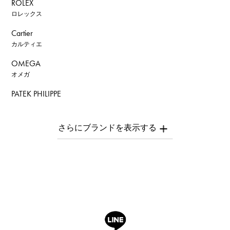
ROLEX
ロレックス
Cartier
カルティエ
OMEGA
オメガ
PATEK PHILIPPE
パテック・フィリップ
AUDEMARS PIGUET
オーデマ・ピゲ
Breguet
ブレゲ
ROGER DUBUIS
ロジェ・デュブイ
A.LANGE & SOHNE
ランゲ＆ゾーネ