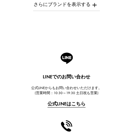
AUDEMARS PIGUET
オーデマ・ピゲ
Breguet
ブレゲ
ROGER DUBUIS
ロジェ・デュブイ
A.LANGE & SOHNE
ランゲ＆ゾーネ
HUBLOT
LINEでのお問い合わせ
ウブロ
公式LINEからもお問い合わせいただけます。
FRANCK MULLER
(営業時間：10:30～19:30 土日祝も営業)
フランク・ミュラー
公式LINEはこちら
CHANEL
シャネル
HARRY WINSTON
ハリー・ウィンストン