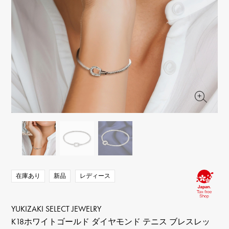
RICH CROSS
TwinPinky
ヴァシュロン・コンスタ
リッチクロス
ツインピンキー
ンタン
ANGLER
ETERNITY
AUDEMARS PIGUET
JAEGER LE COULTRE
アングラー
エタニティ
オーデマ・ピゲ
ジャガー・ルクルト
HIMAWARI
YUKIZAKI BACHIKAN
CHANEL
Cartier
ヒマワリ
ゆきざき バチカン
シャネル
カルティエ
USED NOMBRE
USED ALPHA
HARRY WINSTON
BVLGARI
ノンブル認定中古
アルファ認定中古
ハリー・ウィンストン
ブルガリ
ZENITH
TAG HEUER
ゼニス
タグホイヤー
オリジナルジュエリー一覧へ
DUNAMIS
TABLE CLOCK
デュナミス
置き時計
VINTAGE WATCH
ヴィンテージウォッチ
在庫あり
新品
レディース
すべての時計ブランドを見る
YUKIZAKI SELECT JEWELRY
K18ホワイトゴールド ダイヤモンド テニス ブレスレッ