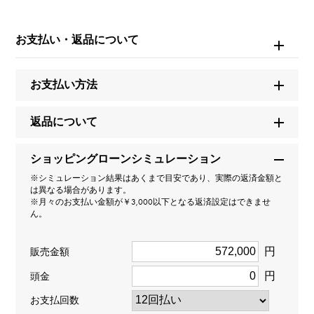
モデル名
お支払い・返品について
テニス
タイプ
お支払い方法
レディース
返品について
種類
ショッピングローンシミュレーション
ブレスレット
※シミュレーション結果はあくまで目安であり、実際の返済金額と
は異なる場合があります。
※月々のお支払い金額が￥3,000以下となる返済設定はできませ
材質
ん。
K18ホワイトゴールド
円
販売金額
石種
円
頭金
ダイヤモンド 約1.500ct
お支払回数