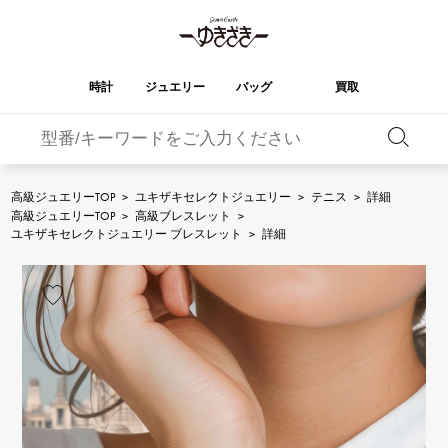
時計
ジュエリー
バッグ
買取
バーキン
オータクロア
YUKIZAKI
ROLEX
ブランド
セレクト
HUBLOT
ブライダル
ジュエリー
ロレックス
ジュエリー
ジュエリー
ウブロ
ジュエリー
高級ジュエリーTOP
>
ユキザキセレクトジュエリー
>
テニス
>
詳細
高級ジュエリーTOP
>
高級ブレスレット
>
ケリー
ピコタンロック
OMEGA
BREITLING
ユキザキセレクトジュエリー ブレスレット
>
詳細
オメガ
ブライトリング
REGALIA
DOUBLE TOP
ガーデンパーティー
エブリン
レガリア
ダブルトップ
A.LANGE & SOHNE
Breguet
ランゲ＆ゾーネ
ブレゲ
YOBIKO
NOMBRE
財布
チャーム
ヨビコ
ノンブル
PATEK PHILIPPE
IWC
IWC
パテック・フィリップ
NOMBRE putite
ALPHA
小物
その他
ノンブルプティ
アルファ
FRANCK MULLER
RICHARD MILLE
フランク・ミュラー
リシャール・ミル
ALPHA putite
eclat
アルファプティ
エクラ
VACHERON
PANERAI
エルメスバッグ
CONSTANTIN
パネライ