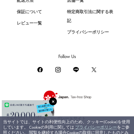
配送方法
店舗一覧
ショパール
保証について
特定商取引法に関する表
ZENITH
記
レビュー一覧
ゼニス
プライバシーポリシー
DAMIANI
ダミアーニ
TUDOR
Follow Us
チューダー（チュードル）
TIFFANY&Co.
ティファニー
PIAGET
ピアジェ
BOUCHERON
ブシュロン
コーポレートサイト
当サイトでは、サイトの利便性向上のため、クッキー(Cookie)を使用
BVLGARI
しています。 Cookieの利用に関しては
プライバシーポリシー
をご参
ブライダルサイト
ブルガリ
照ください。 閲覧を継続する場合Cookieの取得に同意したものとみ