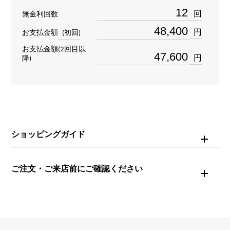
重量
回
無金利回数
約5.7g
円
お支払金額
(初回)
お支払金額(2回目以
モチーフサイズ
円
降)
縦 約9 × 横 約12 × 奥行 約1.5mm
チェーンサイズ
約16.5cm
ショッピングガイド
内周
約16cm
ご注文・ご来店前にご確認ください