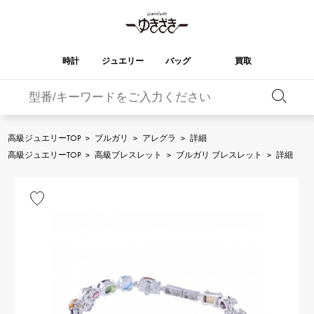
時計
ジュエリー
バッグ
買取
バーキン
オータクロア
YUKIZAKI
ROLEX
ブランド
セレクト
HUBLOT
ブライダル
ジュエリー
ロレックス
ジュエリー
ジュエリー
ウブロ
ジュエリー
高級ジュエリーTOP
>
ブルガリ
>
アレグラ
>
詳細
ケリー
ピコタンロック
OMEGA
BREITLING
高級ジュエリーTOP
>
高級ブレスレット
>
ブルガリ ブレスレット
>
詳細
オメガ
ブライトリング
REGALIA
DOUBLE TOP
ガーデンパーティー
エブリン
レガリア
ダブルトップ
A.LANGE & SOHNE
Breguet
ランゲ＆ゾーネ
ブレゲ
YOBIKO
NOMBRE
財布
チャーム
ヨビコ
ノンブル
PATEK PHILIPPE
IWC
IWC
パテック・フィリップ
NOMBRE putite
ALPHA
小物
その他
ノンブルプティ
アルファ
FRANCK MULLER
RICHARD MILLE
フランク・ミュラー
リシャール・ミル
ALPHA putite
eclat
アルファプティ
エクラ
VACHERON
PANERAI
エルメスバッグ
CONSTANTIN
パネライ