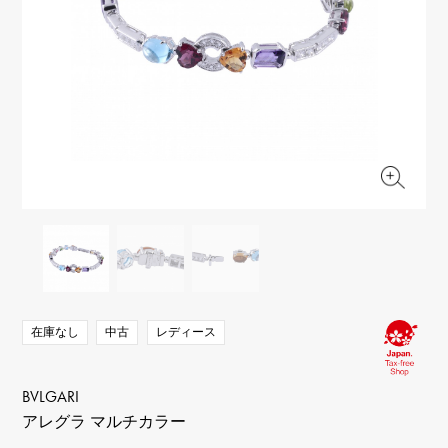
RICH CROSS
TwinPinky
ヴァシュロン・コンスタ
リッチクロス
ツインピンキー
ンタン
ANGLER
ETERNITY
AUDEMARS PIGUET
JAEGER LE COULTRE
アングラー
エタニティ
オーデマ・ピゲ
ジャガー・ルクルト
HIMAWARI
YUKIZAKI BACHIKAN
CHANEL
Cartier
ヒマワリ
ゆきざき バチカン
シャネル
カルティエ
USED NOMBRE
USED ALPHA
HARRY WINSTON
BVLGARI
ノンブル認定中古
アルファ認定中古
ハリー・ウィンストン
ブルガリ
ZENITH
TAG HEUER
ゼニス
タグホイヤー
オリジナルジュエリー一覧へ
DUNAMIS
TABLE CLOCK
デュナミス
置き時計
VINTAGE WATCH
ヴィンテージウォッチ
在庫なし
中古
レディース
すべての時計ブランドを見る
BVLGARI
アレグラ マルチカラー