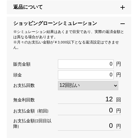
返品について
種類
ショッピングローンシミュレーション
ブレスレット
※シミュレーション結果はあくまで目安であり、実際の返済金額と
は異なる場合があります。
材質
※月々のお支払い金額が￥3,000以下となる返済設定はできませ
ん。
K18ホワイトゴールド
円
販売金額
石種(1)
円
頭金
ダイヤモンド
お支払回数
石種(2)
回
無金利回数
ダイヤモンド
円
お支払金額
(初回)
お支払金額(2回目以
リングサイズ
円
降)
16.5号