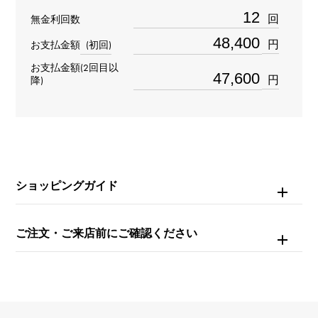
重量
回
無金利回数
約5.6g
円
お支払金額
(初回)
お支払金額(2回目以
モチーフサイズ
円
降)
縦 約9 × 横 約12 × 奥行 約1.5mm
チェーンサイズ
約16.5cm
ショッピングガイド
内周
約16cm
ご注文・ご来店前にご確認ください