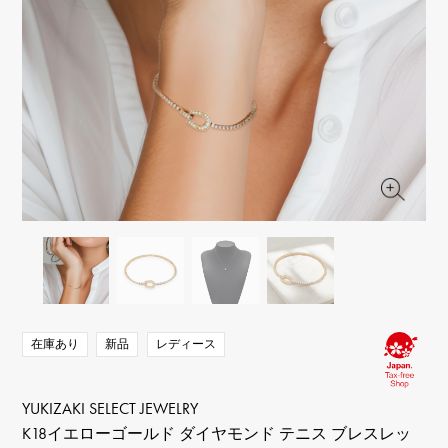
RICH CROSS
TwinPinky
ヴァシュロン・コンスタ
リッチクロス
ツインピンキー
ンタン
ANGLER
ETERNITY
AUDEMARS PIGUET
JAEGER LE COULTRE
アングラー
エタニティ
オーデマ・ピゲ
ジャガー・ルクルト
HIMAWARI
YUKIZAKI BACHIKAN
CHANEL
Cartier
ヒマワリ
ゆきざき バチカン
シャネル
カルティエ
USED NOMBRE
USED ALPHA
HARRY WINSTON
BVLGARI
ノンブル認定中古
アルファ認定中古
ハリー・ウィンストン
ブルガリ
ZENITH
TAG HEUER
ゼニス
タグホイヤー
オリジナルジュエリー一覧へ
DUNAMIS
TABLE CLOCK
デュナミス
置き時計
VINTAGE WATCH
ヴィンテージウォッチ
在庫あり
新品
レディース
すべての時計ブランドを見る
YUKIZAKI SELECT JEWELRY
K18イエローゴールド ダイヤモンド テニス ブレスレッ