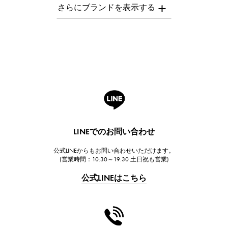
AUDEMARS PIGUET
オーデマ・ピゲ
Breguet
ブレゲ
ROGER DUBUIS
ロジェ・デュブイ
A.LANGE & SOHNE
ランゲ＆ゾーネ
HUBLOT
LINEでのお問い合わせ
ウブロ
公式LINEからもお問い合わせいただけます。
FRANCK MULLER
(営業時間：10:30～19:30 土日祝も営業)
フランク・ミュラー
公式LINEはこちら
CHANEL
シャネル
HARRY WINSTON
ハリー・ウィンストン