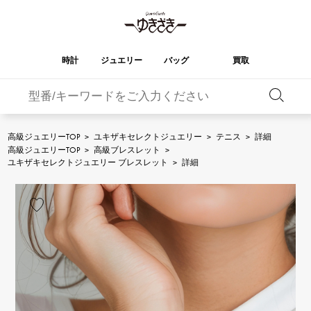
時計
ジュエリー
バッグ
買取
バーキン
オータクロア
YUKIZAKI
ROLEX
ブランド
セレクト
HUBLOT
ブライダル
ジュエリー
ロレックス
ジュエリー
ジュエリー
ウブロ
ジュエリー
高級ジュエリーTOP
>
ユキザキセレクトジュエリー
>
テニス
>
詳細
高級ジュエリーTOP
>
高級ブレスレット
>
ケリー
ピコタンロック
OMEGA
BREITLING
ユキザキセレクトジュエリー ブレスレット
>
詳細
オメガ
ブライトリング
REGALIA
DOUBLE TOP
ガーデンパーティー
エブリン
レガリア
ダブルトップ
A.LANGE & SOHNE
Breguet
ランゲ＆ゾーネ
ブレゲ
YOBIKO
NOMBRE
財布
チャーム
ヨビコ
ノンブル
PATEK PHILIPPE
IWC
IWC
パテック・フィリップ
NOMBRE putite
ALPHA
小物
その他
ノンブルプティ
アルファ
FRANCK MULLER
RICHARD MILLE
フランク・ミュラー
リシャール・ミル
ALPHA putite
eclat
アルファプティ
エクラ
VACHERON
PANERAI
エルメスバッグ
CONSTANTIN
パネライ