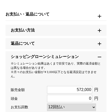
モデル名
お支払い・返品について
テニス
タイプ
お支払い方法
レディース
返品について
種類
ショッピングローンシミュレーション
ブレスレット
※シミュレーション結果はあくまで目安であり、実際の返済金額と
は異なる場合があります。
※月々のお支払い金額が￥3,000以下となる返済設定はできませ
材質
ん。
K18イエローゴールド
円
販売金額
石種
円
頭金
ダイヤモンド 約1.500ct
お支払回数