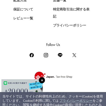
配送方法
店舗一覧
ショパール
保証について
特定商取引法に関する表
ZENITH
記
レビュー一覧
ゼニス
プライバシーポリシー
DAMIANI
ダミアーニ
TUDOR
Follow Us
チューダー（チュードル）
TIFFANY&Co.
ティファニー
PIAGET
ピアジェ
BOUCHERON
ブシュロン
コーポレートサイト
当サイトでは、サイトの利便性向上のため、クッキー(Cookie)を使用
BVLGARI
しています。 Cookieの利用に関しては
プライバシーポリシー
をご参
ブライダルサイト
ブルガリ
照ください。 閲覧を継続する場合Cookieの取得に同意したものとみ