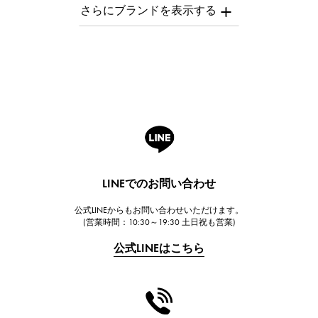
AUDEMARS PIGUET
オーデマ・ピゲ
Breguet
ブレゲ
ROGER DUBUIS
ロジェ・デュブイ
A.LANGE & SOHNE
ランゲ＆ゾーネ
HUBLOT
LINEでのお問い合わせ
ウブロ
公式LINEからもお問い合わせいただけます。
FRANCK MULLER
(営業時間：10:30～19:30 土日祝も営業)
フランク・ミュラー
公式LINEはこちら
CHANEL
シャネル
HARRY WINSTON
ハリー・ウィンストン