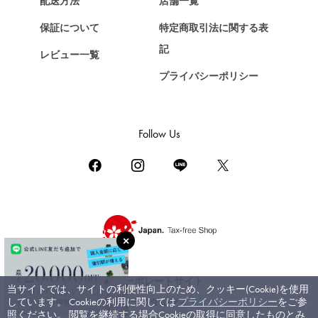
配送方法
店舗一覧
ショパール
保証について
特定商取引法に関する表
ZENITH
記
レビュー一覧
ゼニス
プライバシーポリシー
DAMIANI
ダミアーニ
TUDOR
Follow Us
チューダー（チュードル）
TIFFANY&Co.
ティファニー
PIAGET
ピアジェ
BOUCHERON
ブシュロン
コーポレートサイト
当サイトでは、サイトの利便性向上のため、クッキー(Cookie)を使用
BVLGARI
しています。 Cookieの利用に関しては
プライバシーポリシー
をご参
ブライダルサイト
ブルガリ
照ください。 閲覧を継続する場合Cookieの取得に同意したものとみ