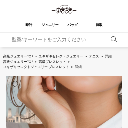
時計
ジュエリー
バッグ
買取
バーキン
オータクロア
YUKIZAKI
ROLEX
ブランド
セレクト
HUBLOT
ブライダル
ジュエリー
ロレックス
ジュエリー
ジュエリー
ウブロ
ジュエリー
高級ジュエリーTOP
>
ユキザキセレクトジュエリー
>
テニス
>
詳細
高級ジュエリーTOP
>
高級ブレスレット
>
ケリー
ピコタンロック
OMEGA
BREITLING
ユキザキセレクトジュエリー ブレスレット
>
詳細
オメガ
ブライトリング
REGALIA
DOUBLE TOP
ガーデンパーティー
エブリン
レガリア
ダブルトップ
A.LANGE & SOHNE
Breguet
ランゲ＆ゾーネ
ブレゲ
YOBIKO
NOMBRE
財布
チャーム
ヨビコ
ノンブル
PATEK PHILIPPE
IWC
IWC
パテック・フィリップ
NOMBRE putite
ALPHA
小物
その他
ノンブルプティ
アルファ
FRANCK MULLER
RICHARD MILLE
フランク・ミュラー
リシャール・ミル
ALPHA putite
eclat
アルファプティ
エクラ
VACHERON
PANERAI
エルメスバッグ
CONSTANTIN
パネライ