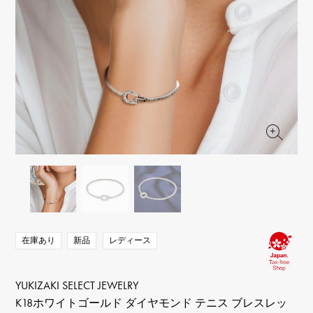
RICH CROSS
TwinPinky
ヴァシュロン・コンスタ
リッチクロス
ツインピンキー
ンタン
ANGLER
ETERNITY
AUDEMARS PIGUET
JAEGER LE COULTRE
アングラー
エタニティ
オーデマ・ピゲ
ジャガー・ルクルト
HIMAWARI
YUKIZAKI BACHIKAN
CHANEL
Cartier
ヒマワリ
ゆきざき バチカン
シャネル
カルティエ
USED NOMBRE
USED ALPHA
HARRY WINSTON
BVLGARI
ノンブル認定中古
アルファ認定中古
ハリー・ウィンストン
ブルガリ
ZENITH
TAG HEUER
ゼニス
タグホイヤー
オリジナルジュエリー一覧へ
DUNAMIS
TABLE CLOCK
デュナミス
置き時計
VINTAGE WATCH
ヴィンテージウォッチ
在庫あり
新品
レディース
すべての時計ブランドを見る
YUKIZAKI SELECT JEWELRY
K18ホワイトゴールド ダイヤモンド テニス ブレスレッ