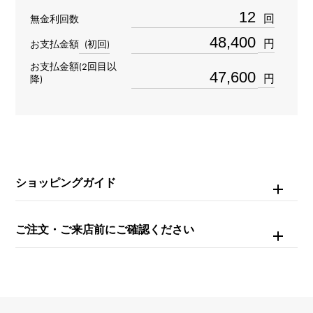
重量
回
無金利回数
約5.7g
円
お支払金額
(初回)
お支払金額(2回目以
モチーフサイズ
円
降)
縦 約9 × 横 約12 × 奥行 約1.5mm
チェーンサイズ
約17cm
ショッピングガイド
内周
約16.5cm
ご注文・ご来店前にご確認ください