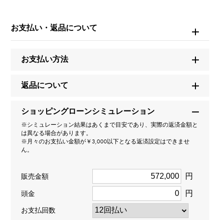
モデル名
お支払い・返品について
テニス
タイプ
お支払い方法
レディース
返品について
種類
ショッピングローンシミュレーション
ブレスレット
※シミュレーション結果はあくまで目安であり、実際の返済金額と
は異なる場合があります。
※月々のお支払い金額が￥3,000以下となる返済設定はできませ
材質
ん。
K18ホワイトゴールド
円
販売金額
石種
円
頭金
ダイヤモンド 約1.500ct
お支払回数