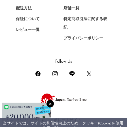
Chopard
配送方法
店舗一覧
ショパール
保証について
特定商取引法に関する表
ZENITH
記
レビュー一覧
ゼニス
プライバシーポリシー
DAMIANI
ダミアーニ
TUDOR
Follow Us
チューダー（チュードル）
TIFFANY&Co.
ティファニー
PIAGET
ピアジェ
BOUCHERON
ブシュロン
コーポレートサイト
当サイトでは、サイトの利便性向上のため、クッキー(Cookie)を使用
BVLGARI