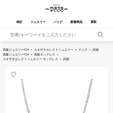
時計
ジュエリー
バッグ
新着商品
買取
バーキン
オータクロア
YUKIZAKI
ROLEX
ブランド
セレクト
HUBLOT
ブライダル
ジュエリー
ロレックス
ジュエリー
ジュエリー
ウブロ
ジュエリー
高級ジュエリーTOP
>
ユキザキセレクトジュエリー
>
テニス
>
詳細
高級ジュエリーTOP
>
高級ネックレス
>
ケリー
ピコタンロック
OMEGA
BREITLING
ユキザキセレクトジュエリー ネックレス
>
詳細
オメガ
ブライトリング
REGALIA
DOUBLE TOP
ガーデンパーティー
エブリン
レガリア
ダブルトップ
A.LANGE & SOHNE
Breguet
ランゲ＆ゾーネ
ブレゲ
YOBIKO
NOMBRE
財布
チャーム
ヨビコ
ノンブル
PATEK PHILIPPE
IWC
IWC
パテック・フィリップ
NOMBRE putite
ALPHA
小物
その他
ノンブルプティ
アルファ
FRANCK MULLER
RICHARD MILLE
フランク・ミュラー
リシャール・ミル
ALPHA putite
eclat
アルファプティ
エクラ
VACHERON
PANERAI
エルメスバッグ
CONSTANTIN
パネライ