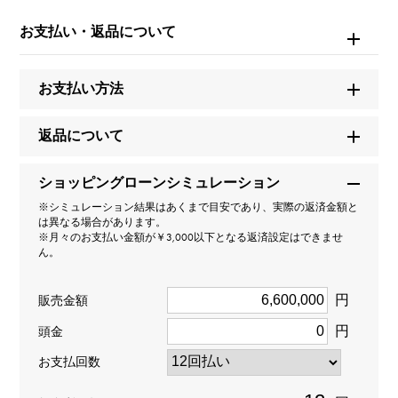
テニス
お支払い・返品について
タイプ
お支払い方法
男女兼用
返品について
種類
ネックレス
ショッピングローンシミュレーション
※シミュレーション結果はあくまで目安であり、実際の返済金額と
材質
は異なる場合があります。
※月々のお支払い金額が￥3,000以下となる返済設定はできませ
ん。
K18ホワイトゴールド
円
石種
販売金額
円
頭金
ダイヤモンド 約20.390ct
お支払回数
重量