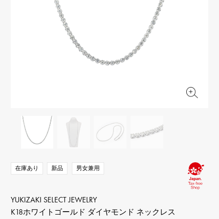
RICH CROSS
TwinPinky
ヴァシュロン・コンスタ
リッチクロス
ツインピンキー
ンタン
ANGLER
ETERNITY
AUDEMARS PIGUET
JAEGER LE COULTRE
アングラー
エタニティ
オーデマ・ピゲ
ジャガー・ルクルト
HIMAWARI
YUKIZAKI BACHIKAN
CHANEL
Cartier
ヒマワリ
ゆきざき バチカン
シャネル
カルティエ
USED NOMBRE
USED ALPHA
HARRY WINSTON
BVLGARI
ノンブル認定中古
アルファ認定中古
ハリー・ウィンストン
ブルガリ
ZENITH
TAG HEUER
ゼニス
タグホイヤー
オリジナルジュエリー一覧へ
DUNAMIS
TABLE CLOCK
デュナミス
置き時計
VINTAGE WATCH
ヴィンテージウォッチ
在庫あり
新品
男女兼用
すべての時計ブランドを見る
YUKIZAKI SELECT JEWELRY
K18ホワイトゴールド ダイヤモンド ネックレス