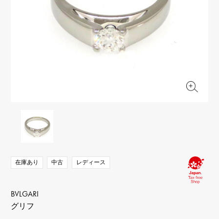
RICH CROSS
TwinPinky
ヴァシュロン・コンスタ
リッチクロス
ツインピンキー
ンタン
ANGLER
ETERNITY
AUDEMARS PIGUET
JAEGER LE COULTRE
アングラー
エタニティ
オーデマ・ピゲ
ジャガー・ルクルト
HIMAWARI
YUKIZAKI BACHIKAN
CHANEL
Cartier
ヒマワリ
ゆきざき バチカン
シャネル
カルティエ
USED NOMBRE
USED ALPHA
HARRY WINSTON
BVLGARI
ノンブル認定中古
アルファ認定中古
ハリー・ウィンストン
ブルガリ
ZENITH
TAG HEUER
ゼニス
タグホイヤー
オリジナルジュエリー一覧へ
DUNAMIS
TABLE CLOCK
デュナミス
置き時計
VINTAGE WATCH
ヴィンテージウォッチ
在庫あり
中古
レディース
すべての時計ブランドを見る
BVLGARI
グリフ