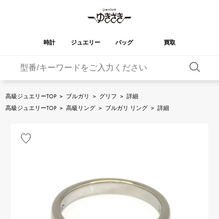
時計
ジュエリー
バッグ
買取
バーキン
オータクロア
YUKIZAKI
ROLEX
ブランド
セレクト
HUBLOT
ブライダル
ジュエリー
ロレックス
ジュエリー
ジュエリー
ウブロ
ジュエリー
高級ジュエリーTOP
>
ブルガリ
>
グリフ
>
詳細
ケリー
ピコタンロック
OMEGA
BREITLING
高級ジュエリーTOP
>
高級リング
>
ブルガリ リング
>
詳細
オメガ
ブライトリング
REGALIA
DOUBLE TOP
ガーデンパーティー
エブリン
レガリア
ダブルトップ
A.LANGE & SOHNE
Breguet
ランゲ＆ゾーネ
ブレゲ
YOBIKO
NOMBRE
財布
チャーム
ヨビコ
ノンブル
PATEK PHILIPPE
IWC
IWC
パテック・フィリップ
NOMBRE putite
ALPHA
小物
その他
ノンブルプティ
アルファ
FRANCK MULLER
RICHARD MILLE
フランク・ミュラー
リシャール・ミル
ALPHA putite
eclat
アルファプティ
エクラ
VACHERON
PANERAI
エルメスバッグ
CONSTANTIN
パネライ