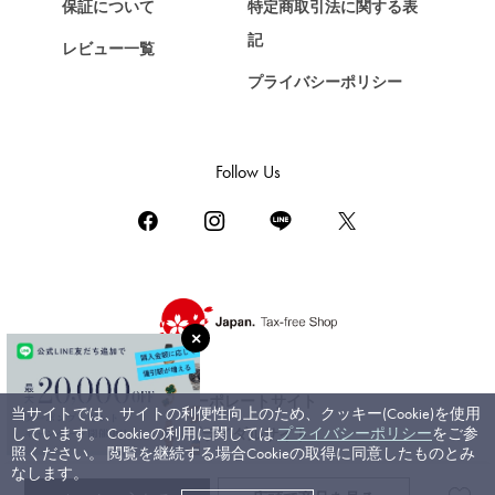
保証について
特定商取引法に関する表
ZENITH
記
レビュー一覧
ゼニス
プライバシーポリシー
DAMIANI
ダミアーニ
TUDOR
Follow Us
チューダー（チュードル）
TIFFANY&Co.
ティファニー
PIAGET
ピアジェ
BOUCHERON
ブシュロン
コーポレートサイト
当サイトでは、サイトの利便性向上のため、クッキー(Cookie)を使用
BVLGARI
しています。 Cookieの利用に関しては
プライバシーポリシー
をご参
ブライダルサイト
ブルガリ
照ください。 閲覧を継続する場合Cookieの取得に同意したものとみ
なします。
RICHARD MILLE