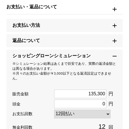
ブルガリ
お支払い・返品について
モデル名
お支払い方法
グリフ
返品について
タイプ
ショッピングローンシミュレーション
レディース
※シミュレーション結果はあくまで目安であり、実際の返済金額と
は異なる場合があります。
種類
※月々のお支払い金額が￥3,000以下となる返済設定はできませ
ん。
リング
円
販売金額
カラー
円
頭金
E
お支払回数
クラリティ
回
無金利回数