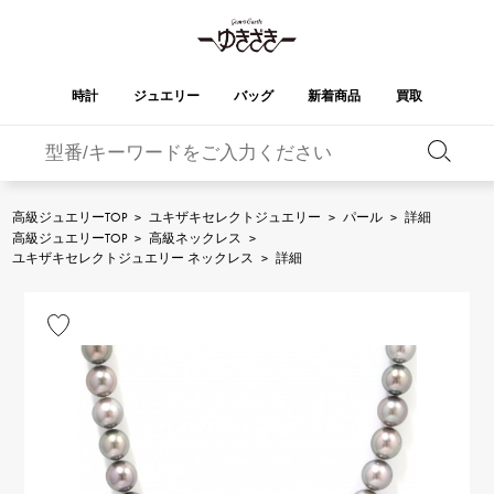
時計
ジュエリー
バッグ
新着商品
買取
バーキン
オータクロア
YUKIZAKI
ROLEX
ブランド
セレクト
HUBLOT
ブライダル
ジュエリー
ロレックス
ジュエリー
ジュエリー
ウブロ
ジュエリー
高級ジュエリーTOP
>
ユキザキセレクトジュエリー
>
パール
>
詳細
高級ジュエリーTOP
>
高級ネックレス
>
ケリー
ピコタンロック
OMEGA
BREITLING
ユキザキセレクトジュエリー ネックレス
>
詳細
オメガ
ブライトリング
REGALIA
DOUBLE TOP
ガーデンパーティー
エブリン
レガリア
ダブルトップ
A.LANGE & SOHNE
Breguet
ランゲ＆ゾーネ
ブレゲ
YOBIKO
NOMBRE
財布
チャーム
ヨビコ
ノンブル
PATEK PHILIPPE
IWC
IWC
パテック・フィリップ
NOMBRE putite
ALPHA
小物
その他
ノンブルプティ
アルファ
FRANCK MULLER
RICHARD MILLE
フランク・ミュラー
リシャール・ミル
ALPHA putite
eclat
アルファプティ
エクラ
VACHERON
PANERAI
エルメスバッグ
CONSTANTIN
パネライ