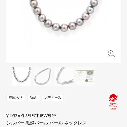
RICH CROSS
TwinPinky
ヴァシュロン・コンスタ
リッチクロス
ツインピンキー
ンタン
ANGLER
ETERNITY
AUDEMARS PIGUET
JAEGER LE COULTRE
アングラー
エタニティ
オーデマ・ピゲ
ジャガー・ルクルト
HIMAWARI
YUKIZAKI BACHIKAN
CHANEL
Cartier
ヒマワリ
ゆきざき バチカン
シャネル
カルティエ
USED NOMBRE
USED ALPHA
HARRY WINSTON
BVLGARI
ノンブル認定中古
アルファ認定中古
ハリー・ウィンストン
ブルガリ
ZENITH
TAG HEUER
ゼニス
タグホイヤー
オリジナルジュエリー一覧へ
DUNAMIS
TABLE CLOCK
デュナミス
置き時計
VINTAGE WATCH
ヴィンテージウォッチ
在庫あり
新品
レディース
すべての時計ブランドを見る
YUKIZAKI SELECT JEWELRY
シルバー 黒蝶パール パール ネックレス