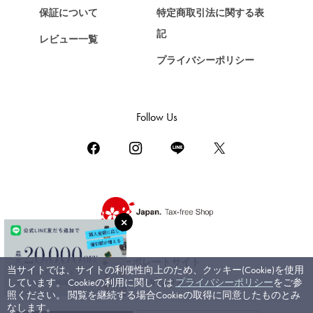
保証について
特定商取引法に関する表
ZENITH
記
レビュー一覧
ゼニス
プライバシーポリシー
DAMIANI
ダミアーニ
TUDOR
Follow Us
チューダー（チュードル）
TIFFANY&Co.
ティファニー
PIAGET
ピアジェ
BOUCHERON
ブシュロン
コーポレートサイト
当サイトでは、サイトの利便性向上のため、クッキー(Cookie)を使用
BVLGARI
しています。 Cookieの利用に関しては
プライバシーポリシー
をご参
ブライダルサイト
ブルガリ
照ください。 閲覧を継続する場合Cookieの取得に同意したものとみ
なします。
RICHARD MILLE