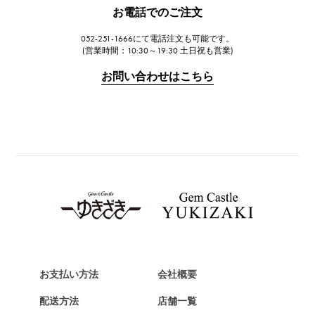
JAEGER LE COULTRE
お電話でのご注文
ジャガー・ルクルト
052-251-1666にて電話注文も可能です。
IWC
(営業時間：10:30～19:30 土日祝も営業)
IWC
お問い合わせはこちら
PANERAI
パネライ
BREITLING
ブライトリング
TAG HEUER
タグ・ホイヤー
Van Cleef & Arpels
ヴァンクリーフ&アーペル
HERMES
エルメス
お支払い方法
会社概要
Chopard
配送方法
店舗一覧
ショパール