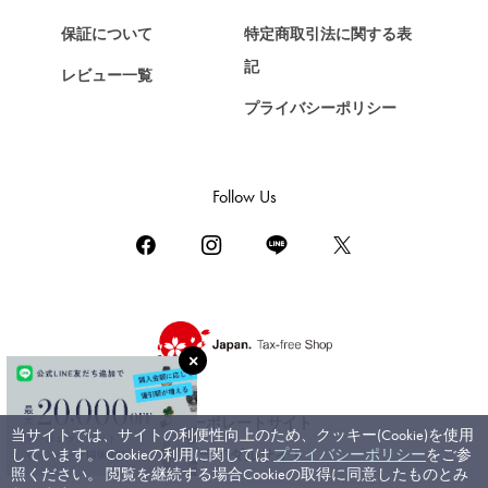
ショパール
保証について
特定商取引法に関する表
ZENITH
記
レビュー一覧
ゼニス
プライバシーポリシー
DAMIANI
ダミアーニ
TUDOR
Follow Us
チューダー（チュードル）
TIFFANY&Co.
ティファニー
PIAGET
ピアジェ
BOUCHERON
ブシュロン
コーポレートサイト
当サイトでは、サイトの利便性向上のため、クッキー(Cookie)を使用
BVLGARI
しています。 Cookieの利用に関しては
プライバシーポリシー
をご参
ブライダルサイト
ブルガリ
照ください。 閲覧を継続する場合Cookieの取得に同意したものとみ