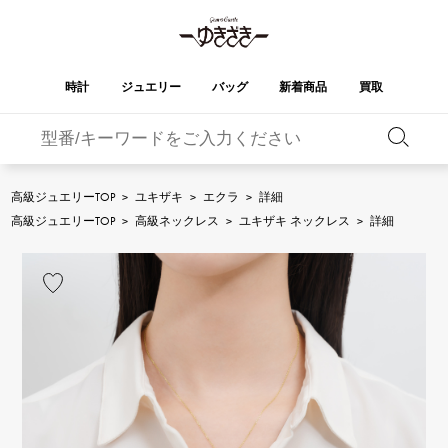
時計
ジュエリー
バッグ
新着商品
買取
バーキン
オータクロア
YUKIZAKI
ROLEX
ブランド
セレクト
HUBLOT
ブライダル
ジュエリー
ロレックス
ジュエリー
ジュエリー
ウブロ
ジュエリー
高級ジュエリーTOP
>
ユキザキ
>
エクラ
>
詳細
ケリー
ピコタンロック
OMEGA
BREITLING
高級ジュエリーTOP
>
高級ネックレス
>
ユキザキ ネックレス
>
詳細
オメガ
ブライトリング
REGALIA
DOUBLE TOP
ガーデンパーティー
エブリン
レガリア
ダブルトップ
A.LANGE & SOHNE
Breguet
ランゲ＆ゾーネ
ブレゲ
YOBIKO
NOMBRE
財布
チャーム
ヨビコ
ノンブル
PATEK PHILIPPE
IWC
IWC
パテック・フィリップ
NOMBRE putite
ALPHA
小物
その他
ノンブルプティ
アルファ
FRANCK MULLER
RICHARD MILLE
フランク・ミュラー
リシャール・ミル
ALPHA putite
eclat
アルファプティ
エクラ
VACHERON
PANERAI
エルメスバッグ
CONSTANTIN
パネライ