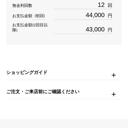
回
無金利回数
K18イエローゴールド
円
お支払金額
(初回)
石種
お支払金額(2回目以
円
降)
ダイヤモンド 約0.300ct
モチーフサイズ
縦 約6 × 横 約6 × 奥行 約3mm
ショッピングガイド
ご注文・ご来店前にご確認ください