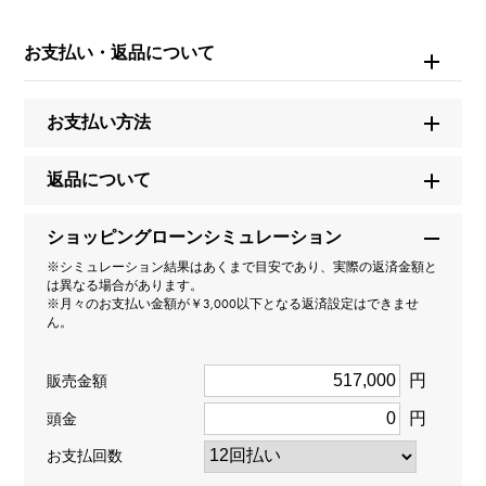
エクラ
お支払い・返品について
型番
お支払い方法
ECL001.YG.M
タイプ
返品について
レディース
ショッピングローンシミュレーション
※シミュレーション結果はあくまで目安であり、実際の返済金額と
種類
は異なる場合があります。
※月々のお支払い金額が￥3,000以下となる返済設定はできませ
ネックレス
＞
一粒 × ネックレス
ん。
デザイン
円
販売金額
一粒
円
頭金
お支払回数
材質