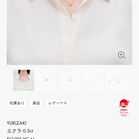
RICH CROSS
TwinPinky
ヴァシュロン・コンスタ
リッチクロス
ツインピンキー
ンタン
ANGLER
ETERNITY
AUDEMARS PIGUET
JAEGER LE COULTRE
アングラー
エタニティ
オーデマ・ピゲ
ジャガー・ルクルト
HIMAWARI
YUKIZAKI BACHIKAN
CHANEL
Cartier
ヒマワリ
ゆきざき バチカン
シャネル
カルティエ
USED NOMBRE
USED ALPHA
HARRY WINSTON
BVLGARI
ノンブル認定中古
アルファ認定中古
ハリー・ウィンストン
ブルガリ
ZENITH
TAG HEUER
ゼニス
タグホイヤー
オリジナルジュエリー一覧へ
DUNAMIS
TABLE CLOCK
デュナミス
置き時計
VINTAGE WATCH
ヴィンテージウォッチ
在庫あり
新品
レディース
すべての時計ブランドを見る
YUKIZAKI
エクラ 0.3ct