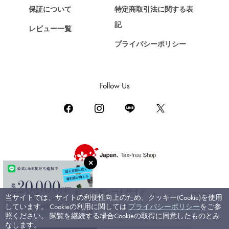
保証について
特定商取引法に関する表
ZENITH
記
レビュー一覧
ゼニス
プライバシーポリシー
DAMIANI
ダミアーニ
TUDOR
Follow Us
チューダー（チュードル）
TIFFANY&Co.
ティファニー
PIAGET
ピアジェ
BOUCHERON
ブシュロン
コーポレートサイト
当サイトでは、サイトの利便性向上のため、クッキー(Cookie)を使用
BVLGARI
しています。 Cookieの利用に関しては
プライバシーポリシー
をご参
ブライダルサイト
ブルガリ
照ください。 閲覧を継続する場合Cookieの取得に同意したものとみ
なします。
RICHARD MILLE