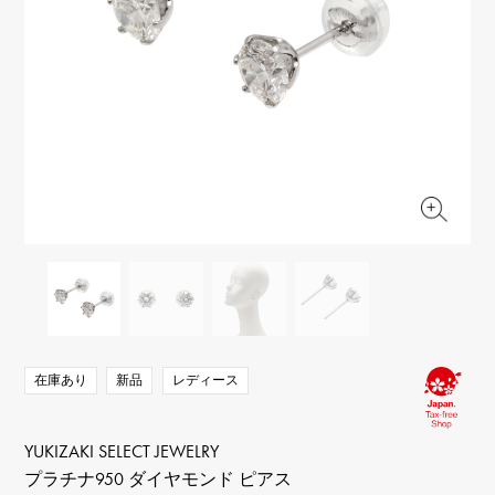
RICH CROSS
TwinPinky
ヴァシュロン・コンスタ
リッチクロス
ツインピンキー
ンタン
ANGLER
ETERNITY
AUDEMARS PIGUET
JAEGER LE COULTRE
アングラー
エタニティ
オーデマ・ピゲ
ジャガー・ルクルト
HIMAWARI
YUKIZAKI BACHIKAN
CHANEL
Cartier
ヒマワリ
ゆきざき バチカン
シャネル
カルティエ
USED NOMBRE
USED ALPHA
HARRY WINSTON
BVLGARI
ノンブル認定中古
アルファ認定中古
ハリー・ウィンストン
ブルガリ
ZENITH
TAG HEUER
ゼニス
タグホイヤー
オリジナルジュエリー一覧へ
DUNAMIS
TABLE CLOCK
デュナミス
置き時計
VINTAGE WATCH
ヴィンテージウォッチ
在庫あり
新品
レディース
すべての時計ブランドを見る
YUKIZAKI SELECT JEWELRY
プラチナ950 ダイヤモンド ピアス