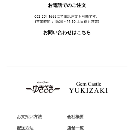
JAEGER LE COULTRE
お電話でのご注文
ジャガー・ルクルト
052-251-1666にて電話注文も可能です。
IWC
(営業時間：10:30～19:30 土日祝も営業)
IWC
お問い合わせはこちら
PANERAI
パネライ
BREITLING
ブライトリング
TAG HEUER
タグ・ホイヤー
Van Cleef & Arpels
ヴァンクリーフ&アーペル
HERMES
エルメス
お支払い方法
会社概要
Chopard
配送方法
店舗一覧
ショパール