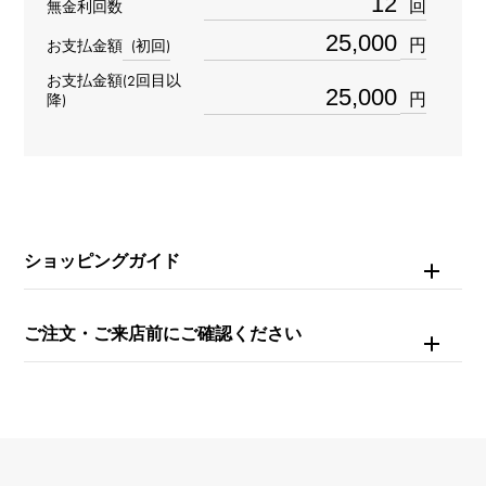
回
無金利回数
SI2
円
お支払金額
(初回)
材質
お支払金額(2回目以
円
降)
PT950
石種(1)
ダイヤモンド 約0.391ct
石種(2)
ショッピングガイド
ダイヤモンド 約0.362ct
ご注文・ご来店前にご確認ください
重量
約0.8g
モチーフサイズ