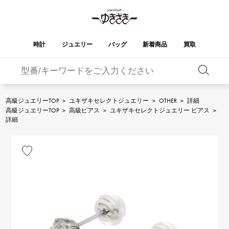
時計
ジュエリー
バッグ
新着商品
買取
バーキン
オータクロア
YUKIZAKI
ROLEX
ブランド
セレクト
HUBLOT
ブライダル
ジュエリー
ロレックス
ジュエリー
ジュエリー
ウブロ
ジュエリー
高級ジュエリーTOP
>
ユキザキセレクトジュエリー
>
OTHER
>
詳細
高級ジュエリーTOP
>
高級ピアス
>
ユキザキセレクトジュエリー ピアス
>
ケリー
ピコタンロック
OMEGA
BREITLING
詳細
オメガ
ブライトリング
REGALIA
DOUBLE TOP
ガーデンパーティー
エブリン
レガリア
ダブルトップ
A.LANGE & SOHNE
Breguet
ランゲ＆ゾーネ
ブレゲ
YOBIKO
NOMBRE
財布
チャーム
ヨビコ
ノンブル
PATEK PHILIPPE
IWC
IWC
パテック・フィリップ
NOMBRE putite
ALPHA
小物
その他
ノンブルプティ
アルファ
FRANCK MULLER
RICHARD MILLE
フランク・ミュラー
リシャール・ミル
ALPHA putite
eclat
アルファプティ
エクラ
VACHERON
PANERAI
エルメスバッグ
CONSTANTIN
パネライ