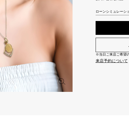
JAEGER LE COULTRE
CHANEL
エルメスバッグ
TwinPinky
ANGLER
ジャガー・ルクルト
シャネル
ローンシミュレーシ
ツインピンキー
アングラー
BVLGARI
ZENITH
YUKIZAKI BACHIKAN
USED NOMBRE
ブルガリ
ゼニス
ゆきざき バチカン
ノンブル認定中古
TABLE CLOCK
VINTAGE WATCH
※当日ご来店ご希望の場
置き時計
ヴィンテージウォッチ
来店予約について
オリジナルジュエリー一覧へ
すべての時計ブランドを見る