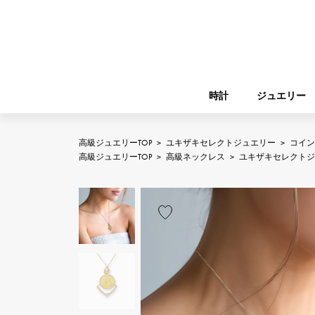
時計
ジュエリー
高級ジュエリーTOP
>
ユキザキセレクトジュエリー
>
コイン
ROLEX
高級ジュエリーTOP
>
高級ネックレス
>
ユキザキセレクトジ
YUKIZAKI
ジュエリー
バーキン
ロレックス
A.LANGE & SOHNE
REGALIA
ガーデンパーティー
ランゲ＆ゾーネ
レガリア
FRANCK MULLER
NOMBRE putite
小物
フランク・ミュラー
ノンブルプティ