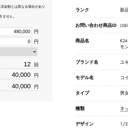
返済金額とは異なる場合があり
ランク
新品[
できません。
お問い合わせ商品ID
J38
円
商品名
K2
円
モ
ブランド名
ユ
回
円
モデル名
コ
円
タイプ
男
種類
ネ
デザイン
1/