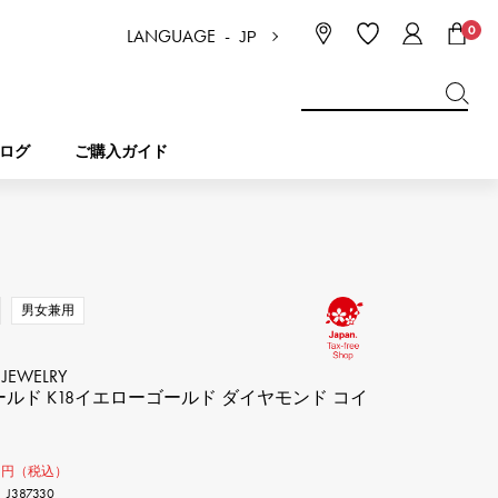
0
LANGUAGE -
JP
日本語
ENGLISH
한국
简体中文
繁体中文
ログ
ご購入ガイド
BREITLING
ブライダル
ジュエリー
ピコタンロック
ブライトリング
男女兼用
IWC
NOMBRE
チャーム
IWC
ノンブル
 JEWELRY
ールド K18イエローゴールド ダイヤモンド コイ
NTIN
PANERAI
eclat
タン
パネライ
0
エクラ
円（税込）
387330