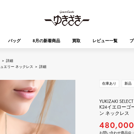
バッグ
8月の新着商品
買取
レビュー一覧
ブ
>
詳細
HUBLOT
OMEGA
ュエリー ネックレス
>
詳細
ブランド
ジュエリー
セレクト
ジュエリー
オータクロア
ケリー
ウブロ
オメガ
在庫あり
新品
Breguet
PATEK PHILIPPE
DOUBLE TOP
YOBIKO
エブリン
財布
ブレゲ
パテック・フィリップ
ダブルトップ
ヨビコ
YUKIZAKI SELECT
K24イエローゴ
ン ネックレス
RICHARD MILLE
VACHERON CONSTA
ALPHA
ALPHA putite
その他
リシャール・ミル
ヴァシュロン・コンスタン
480,00
アルファ
アルファプティ
お問い合わせ商品ID： J