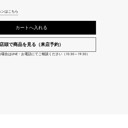
Cartier
ETERNITY
カルティエ
ョンはこちら
エタニティ
カートへ入れる
TAG HEUER
USED ALPHA
タグホイヤー
アルファ認定中古
店頭で商品を見る（来店予約）
合はLINE・お電話にてご相談ください（10:30～19:30）