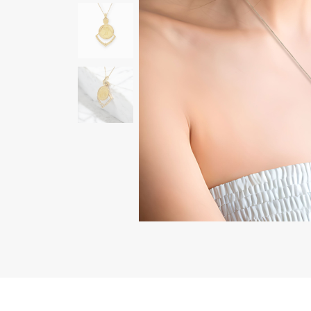
AUDEMARS PIGUET
RICH CROSS
オーデマ・ピゲ
リッチクロス
HARRY WINSTON
HIMAWARI
ハリー・ウィンストン
ヒマワリ
DUNAMIS
デュナミス