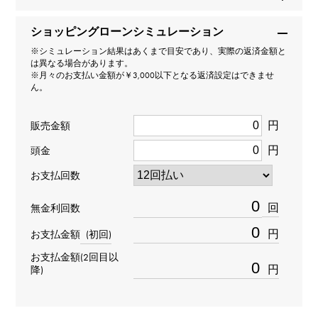
1680
ショッピングローンシミュレーション
タイプ
※シミュレーション結果はあくまで目安であり、実際の返済金額と
は異なる場合があります。
メンズ
※月々のお支払い金額が￥3,000以下となる返済設定はできませ
ん。
ムーブメント
円
販売金額
自動巻き
円
頭金
防水
お支払回数
200m防水
回
無金利回数
円
お支払金額
(初回)
文字盤種
お支払金額(2回目以
-
円
降)
文字盤色