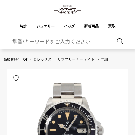
時計
ジュエリー
バッグ
新着商品
買取
バーキン
オータクロア
YUKIZAKI
ROLEX
ブランド
セレクト
HUBLOT
ブライダル
ジュエリー
ロレックス
ジュエリー
ジュエリー
ウブロ
ジュエリー
高級腕時計TOP
>
ロレックス
>
サブマリーナー デイト
>
詳細
ケリー
ピコタンロック
OMEGA
BREITLING
オメガ
ブライトリング
REGALIA
DOUBLE TOP
ガーデンパーティー
エブリン
レガリア
ダブルトップ
A.LANGE & SOHNE
Breguet
ランゲ＆ゾーネ
ブレゲ
YOBIKO
NOMBRE
財布
チャーム
ヨビコ
ノンブル
PATEK PHILIPPE
IWC
IWC
パテック・フィリップ
NOMBRE putite
ALPHA
小物
その他
ノンブルプティ
アルファ
FRANCK MULLER
RICHARD MILLE
フランク・ミュラー
リシャール・ミル
ALPHA putite
eclat
アルファプティ
エクラ
VACHERON
PANERAI
エルメスバッグ
CONSTANTIN
パネライ