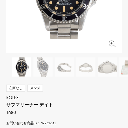
RICH CROSS
TwinPinky
ヴァシュロン・コンスタ
リッチクロス
ツインピンキー
ンタン
ANGLER
ETERNITY
AUDEMARS PIGUET
JAEGER LE COULTRE
アングラー
エタニティ
オーデマ・ピゲ
ジャガー・ルクルト
HIMAWARI
YUKIZAKI BACHIKAN
CHANEL
Cartier
ヒマワリ
ゆきざき バチカン
シャネル
カルティエ
USED NOMBRE
USED ALPHA
HARRY WINSTON
BVLGARI
ノンブル認定中古
アルファ認定中古
ハリー・ウィンストン
ブルガリ
ZENITH
TAG HEUER
ゼニス
タグホイヤー
オリジナルジュエリー一覧へ
DUNAMIS
TABLE CLOCK
デュナミス
置き時計
VINTAGE WATCH
在庫なし
メンズ
ヴィンテージウォッチ
ROLEX
サブマリーナー デイト
すべての時計ブランドを見る
1680
お問い合わせ商品ID： W252645