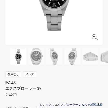
RICH CROSS
TwinPinky
ヴァシュロン・コンスタ
リッチクロス
ツインピンキー
ンタン
ANGLER
ETERNITY
AUDEMARS PIGUET
JAEGER LE COULTRE
アングラー
エタニティ
オーデマ・ピゲ
ジャガー・ルクルト
HIMAWARI
YUKIZAKI BACHIKAN
CHANEL
Cartier
ヒマワリ
ゆきざき バチカン
シャネル
カルティエ
USED NOMBRE
USED ALPHA
HARRY WINSTON
BVLGARI
ノンブル認定中古
アルファ認定中古
ハリー・ウィンストン
ブルガリ
ZENITH
TAG HEUER
ゼニス
タグホイヤー
オリジナルジュエリー一覧へ
DUNAMIS
TABLE CLOCK
デュナミス
置き時計
VINTAGE WATCH
在庫なし
メンズ
ヴィンテージウォッチ
ROLEX
エクスプローラー 39
すべての時計ブランドを見る
214270
ロレックス エクスプローラー 214270 の価格比較