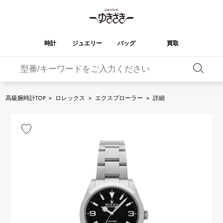
時計
ジュエリー
バッグ
買取
バーキン
オータクロア
YUKIZAKI
ROLEX
ブランド
セレクト
HUBLOT
ブライダル
ジュエリー
ロレックス
ジュエリー
ジュエリー
ウブロ
ジュエリー
高級腕時計TOP
>
ロレックス
>
エクスプローラー
>
詳細
ケリー
ピコタンロック
OMEGA
BREITLING
オメガ
ブライトリング
REGALIA
DOUBLE TOP
ガーデンパーティー
エブリン
レガリア
ダブルトップ
A.LANGE & SOHNE
Breguet
ランゲ＆ゾーネ
ブレゲ
YOBIKO
NOMBRE
財布
チャーム
ヨビコ
ノンブル
PATEK PHILIPPE
IWC
IWC
パテック・フィリップ
NOMBRE putite
ALPHA
小物
その他
ノンブルプティ
アルファ
FRANCK MULLER
RICHARD MILLE
フランク・ミュラー
リシャール・ミル
ALPHA putite
eclat
アルファプティ
エクラ
VACHERON
PANERAI
エルメスバッグ
CONSTANTIN
パネライ