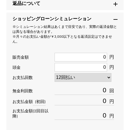
返品について
214270
ショッピングローンシミュレーション
タイプ
※シミュレーション結果はあくまで目安であり、実際の返済金額と
は異なる場合があります。
メンズ
※月々のお支払い金額が￥3,000以下となる返済設定はできませ
ん。
ムーブメント
円
販売金額
自動巻き
円
頭金
防水
お支払回数
100m防水
回
無金利回数
円
お支払金額
(初回)
文字盤種
お支払金額(2回目以
-
円
降)
文字盤色