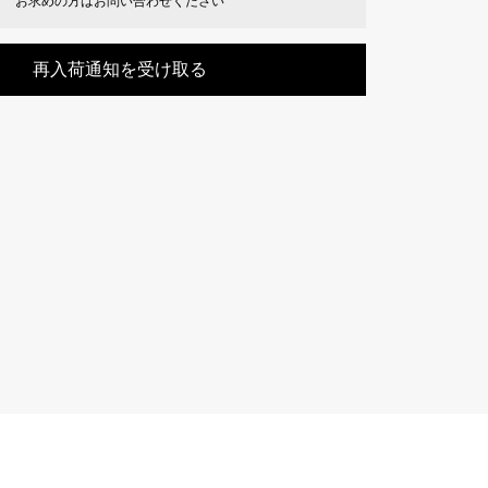
お求めの方はお問い合わせください
Cartier
ETERNITY
カルティエ
エタニティ
再入荷通知を受け取る
TAG HEUER
USED ALPHA
タグホイヤー
アルファ認定中古