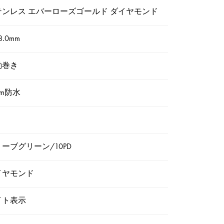
テンレス エバーローズゴールド ダイヤモンド
8.0mm
動巻き
0m防水
ーブグリーン/10PD
イヤモンド
イト表示