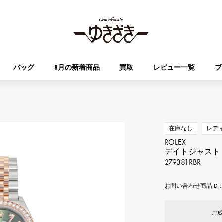
バッグ
8月の新着商品
買取
レビュー一覧
ブ
HUBLOT
OMEGA
ブランド
ジュエリー
セレクト
ジュエリー
オータクロア
ケリー
ウブロ
オメガ
在庫なし
レデ
ROLEX
Breguet
PATEK PHILIPPE
デイトジャスト 
DOUBLE TOP
YOBIKO
エブリン
財布
ブレゲ
パテック・フィリップ
279381RBR
ダブルトップ
ヨビコ
お問い合わせ商品ID： 
RICHARD MILLE
VACHERON CONSTA
ALPHA
ALPHA putite
その他
リシャール・ミル
ヴァシュロン・コンスタン
アルファ
アルファプティ
ご