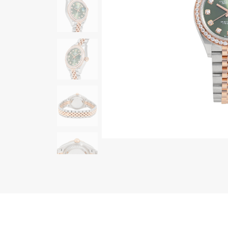
AUDEMARS PIGUET
RICH CROSS
オーデマ・ピゲ
リッチクロス
HARRY WINSTON
HIMAWARI
ハリー・ウィンストン
ヒマワリ
DUNAMIS
デュナミス