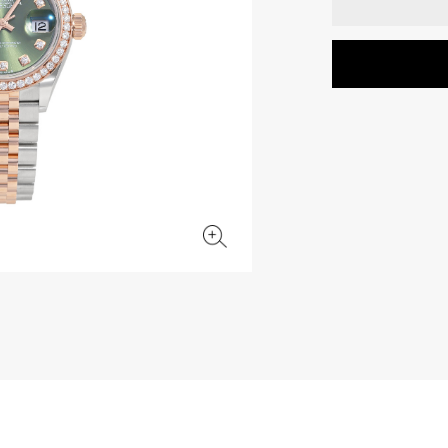
JAEGER LE COULTRE
CHANEL
エルメスバッグ
TwinPinky
ANGLER
ジャガー・ルクルト
シャネル
ツインピンキー
アングラー
BVLGARI
ZENITH
YUKIZAKI BACHIKAN
USED NOMBRE
ブルガリ
ゼニス
ゆきざき バチカン
ノンブル認定中古
TABLE CLOCK
VINTAGE WATCH
置き時計
ヴィンテージウォッチ
オリジナルジュエリー一覧へ
すべての時計ブランドを見る