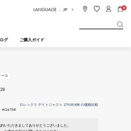
0
LANGUAGE -
JP
日本語
ENGLISH
한국
简体中文
繁体中文
ログ
ご購入ガイド
BREITLING
ブライダル
ジュエリー
ピコタンロック
ブライトリング
ィース
IWC
28
NOMBRE
チャーム
IWC
ノンブル
ロレックス デイトジャスト 279381RBR の価格比較
W267581
NTIN
PANERAI
eclat
タン
パネライ
エクラ
成約いただきましてありがとうございました。