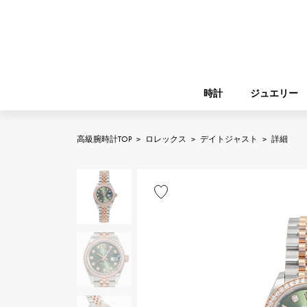
時計
ジュエリー
高級腕時計TOP
>
ロレックス
>
デイトジャスト
>
詳細
ROLEX
YUKIZAKI
ジュエリー
バーキン
ロレックス
A.LANGE & SOHNE
REGALIA
ガーデンパーティー
ランゲ＆ゾーネ
レガリア
FRANCK MULLER
NOMBRE putite
小物
フランク・ミュラー
ノンブルプティ