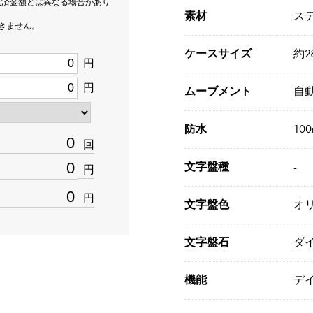
返済金額とは異なる場合があり
素材
ス
できません。
ケースサイズ
約2
円
円
ムーブメント
自
防水
10
回
文字盤種
-
円
円
文字盤色
オリ
文字盤石
ダ
機能
デ