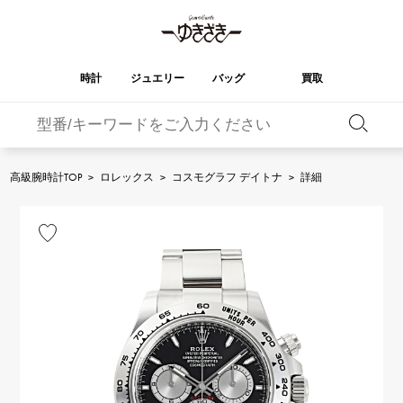
時計
ジュエリー
バッグ
買取
バーキン
オータクロア
YUKIZAKI
ROLEX
ブランド
セレクト
HUBLOT
ブライダル
ジュエリー
ロレックス
ジュエリー
ジュエリー
ウブロ
ジュエリー
高級腕時計TOP
>
ロレックス
>
コスモグラフ デイトナ
>
詳細
ケリー
ピコタンロック
OMEGA
BREITLING
オメガ
ブライトリング
REGALIA
DOUBLE TOP
ガーデンパーティー
エブリン
レガリア
ダブルトップ
A.LANGE & SOHNE
Breguet
ランゲ＆ゾーネ
ブレゲ
YOBIKO
NOMBRE
財布
チャーム
ヨビコ
ノンブル
PATEK PHILIPPE
IWC
IWC
パテック・フィリップ
NOMBRE putite
ALPHA
小物
その他
ノンブルプティ
アルファ
FRANCK MULLER
RICHARD MILLE
フランク・ミュラー
リシャール・ミル
ALPHA putite
eclat
アルファプティ
エクラ
VACHERON
PANERAI
エルメスバッグ
CONSTANTIN
パネライ