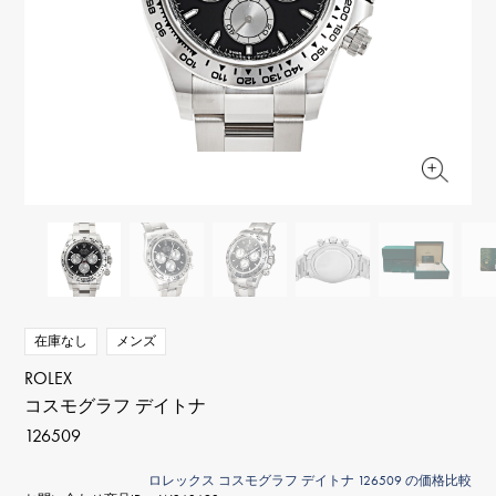
RICH CROSS
TwinPinky
ヴァシュロン・コンスタ
リッチクロス
ツインピンキー
ンタン
ANGLER
ETERNITY
AUDEMARS PIGUET
JAEGER LE COULTRE
アングラー
エタニティ
オーデマ・ピゲ
ジャガー・ルクルト
HIMAWARI
YUKIZAKI BACHIKAN
CHANEL
Cartier
ヒマワリ
ゆきざき バチカン
シャネル
カルティエ
USED NOMBRE
USED ALPHA
HARRY WINSTON
BVLGARI
ノンブル認定中古
アルファ認定中古
ハリー・ウィンストン
ブルガリ
ZENITH
TAG HEUER
ゼニス
タグホイヤー
オリジナルジュエリー一覧へ
DUNAMIS
TABLE CLOCK
デュナミス
置き時計
VINTAGE WATCH
在庫なし
メンズ
ヴィンテージウォッチ
ROLEX
コスモグラフ デイトナ
すべての時計ブランドを見る
126509
ロレックス コスモグラフ デイトナ 126509 の価格比較