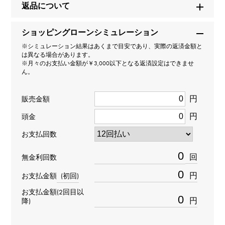
返品について
126509
ショッピングローンシミュレーション
タイプ
※シミュレーション結果はあくまで目安であり、実際の返済金額と
は異なる場合があります。
メンズ
※月々のお支払い金額が￥3,000以下となる返済設定はできませ
ん。
ムーブメント
円
販売金額
自動巻き
円
頭金
防水
お支払回数
100m防水
回
無金利回数
円
お支払金額
(初回)
文字盤種
お支払金額(2回目以
-
円
降)
文字盤色