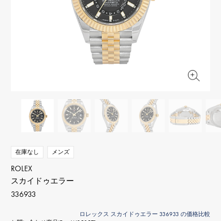
RICH CROSS
TwinPinky
ヴァシュロン・コンスタ
リッチクロス
ツインピンキー
ンタン
ANGLER
ETERNITY
AUDEMARS PIGUET
JAEGER LE COULTRE
アングラー
エタニティ
オーデマ・ピゲ
ジャガー・ルクルト
HIMAWARI
YUKIZAKI BACHIKAN
CHANEL
Cartier
ヒマワリ
ゆきざき バチカン
シャネル
カルティエ
USED NOMBRE
USED ALPHA
HARRY WINSTON
BVLGARI
ノンブル認定中古
アルファ認定中古
ハリー・ウィンストン
ブルガリ
ZENITH
TAG HEUER
ゼニス
タグホイヤー
オリジナルジュエリー一覧へ
DUNAMIS
TABLE CLOCK
デュナミス
置き時計
VINTAGE WATCH
在庫なし
メンズ
ヴィンテージウォッチ
ROLEX
スカイドゥエラー
すべての時計ブランドを見る
336933
ロレックス スカイドゥエラー 336933 の価格比較