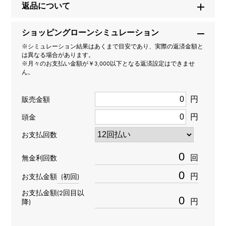
返品について
336933
ショッピングローンシミュレーション
タイプ
※シミュレーション結果はあくまで目安であり、実際の返済金額と
は異なる場合があります。
メンズ
※月々のお支払い金額が￥3,000以下となる返済設定はできませ
ん。
ムーブメント
円
販売金額
自動巻き
円
頭金
防水
お支払回数
100m防水
回
無金利回数
円
お支払金額
(初回)
文字盤種
お支払金額(2回目以
-
円
降)
文字盤色