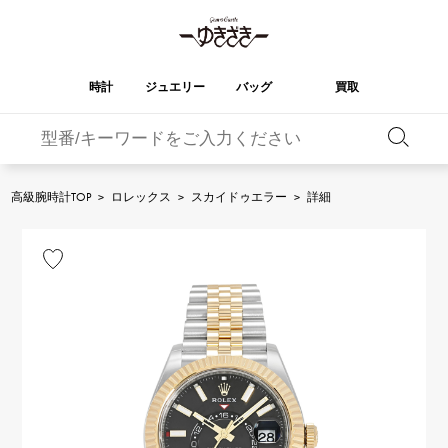
時計
ジュエリー
バッグ
買取
バーキン
オータクロア
YUKIZAKI
ROLEX
ブランド
セレクト
HUBLOT
ブライダル
ジュエリー
ロレックス
ジュエリー
ジュエリー
ウブロ
ジュエリー
高級腕時計TOP
>
ロレックス
>
スカイドゥエラー
>
詳細
ケリー
ピコタンロック
OMEGA
BREITLING
オメガ
ブライトリング
REGALIA
DOUBLE TOP
ガーデンパーティー
エブリン
レガリア
ダブルトップ
A.LANGE & SOHNE
Breguet
ランゲ＆ゾーネ
ブレゲ
YOBIKO
NOMBRE
財布
チャーム
ヨビコ
ノンブル
PATEK PHILIPPE
IWC
IWC
パテック・フィリップ
NOMBRE putite
ALPHA
小物
その他
ノンブルプティ
アルファ
FRANCK MULLER
RICHARD MILLE
フランク・ミュラー
リシャール・ミル
ALPHA putite
eclat
アルファプティ
エクラ
VACHERON
PANERAI
エルメスバッグ
CONSTANTIN
パネライ