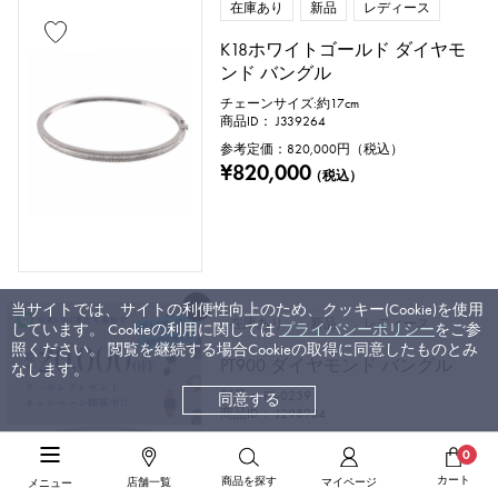
在庫あり
新品
レディース
K18ホワイトゴールド ダイヤモ
ンド バングル
チェーンサイズ:約17cm
商品ID： J339264
参考定価：
820,000
円（税込）
¥820,000
（税込）
当サイトでは、サイトの利便性向上のため、クッキー(Cookie)を使用
在庫あり
新品
レディース
しています。 Cookieの利用に関しては
プライバシーポリシー
をご参
照ください。 閲覧を継続する場合Cookieの取得に同意したものとみ
PT900 ダイヤモンド バングル
なします。
型番： PB-0239
同意する
商品ID： J298934
参考定価：
260,000
円（税込）
0
¥260,000
（税込）
カート
商品を探す
店舗一覧
マイページ
メニュー