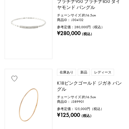
プラチナ950 プラチナ850 ダイ
ヤモンド バングル
cm ～
cm
チェーンサイズ:約16.5cm
商品ID： J304132
参考定価：
280,000
円（税込）
¥280,000
付属品
（税込）
純正ボックス
保証書
鑑定書
鑑別書
修理明細書
修理保証書
在庫あり
新品
レディース
価格
K18ピンクゴールド ジガネ バン
グル
チェーンサイズ:約16.5cm
商品ID： J389901
万円 ～
万円
参考定価：
125,000
円（税込）
¥125,000
（税込）