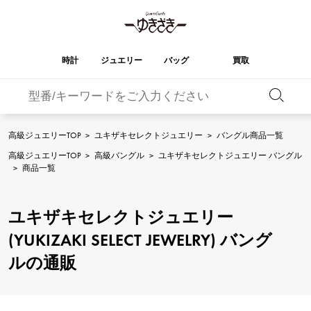
時計
ジュエリー
バッグ
買取
バーキン
オータクロア
YUKIZAKI
ROLEX
ブランド
セレクト
HUBLOT
ブライダル
ジュエリー
ロレックス
ジュエリー
ジュエリー
ウブロ
ジュエリー
高級ジュエリーTOP
>
ユキザキセレクトジュエリー
>
バングル商品一覧
ケリー
ピコタンロック
OMEGA
BREITLING
高級ジュエリーTOP
>
高級バングル
>
ユキザキセレクトジュエリー バングル
オメガ
ブライトリング
>
商品一覧
REGALIA
DOUBLE TOP
レガリア
ダブルトップ
ガーデンパーティー
エブリン
A.LANGE & SOHNE
Breguet
ランゲ＆ゾーネ
ブレゲ
YOBIKO
NOMBRE
ユキザキセレクトジュエリー
ヨビコ
ノンブル
財布
チャーム
PATEK PHILIPPE
IWC
IWC
パテック・フィリップ
(YUKIZAKI SELECT JEWELRY) バング
NOMBRE putite
ALPHA
ノンブルプティ
アルファ
小物
その他
FRANCK MULLER
RICHARD MILLE
ルの通販
フランク・ミュラー
リシャール・ミル
ALPHA putite
eclat
アルファプティ
エクラ
VACHERON
PANERAI
エルメスバッグ
CONSTANTIN
パネライ