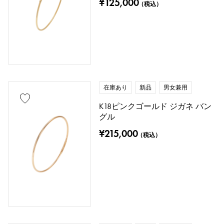
プラチナ
イエローゴールド
¥125,000
（税込）
ピンクゴールド
ホワイトゴールド
シルバー
チタン
エナメル
メッキ
セラミック
ステンレス
在庫あり
新品
男女兼用
ブラックゴールド
シェル
K18ピンクゴールド ジガネ バン
スティングレイ（エイ革）
パイソン
グル
¥215,000
（税込）
クロコ
パラジウム
レザー
石種
ガーネット
アメシスト
アクアマリン
サンゴ