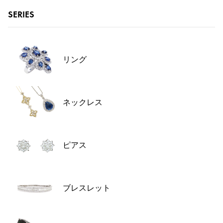
RICH CROSS
TwinPinky
ヴァシュロン・コンスタ
リッチクロス
ツインピンキー
ンタン
SERIES
ANGLER
ETERNITY
AUDEMARS PIGUET
JAEGER LE COULTRE
アングラー
エタニティ
オーデマ・ピゲ
ジャガー・ルクルト
HIMAWARI
YUKIZAKI BACHIKAN
CHANEL
Cartier
リング
ヒマワリ
ゆきざき バチカン
シャネル
カルティエ
USED NOMBRE
USED ALPHA
HARRY WINSTON
BVLGARI
ノンブル認定中古
アルファ認定中古
ハリー・ウィンストン
ブルガリ
ネックレス
ZENITH
TAG HEUER
ゼニス
タグホイヤー
オリジナルジュエリー一覧へ
DUNAMIS
TABLE CLOCK
デュナミス
置き時計
ピアス
VINTAGE WATCH
ヴィンテージウォッチ
すべての時計ブランドを見る
ブレスレット