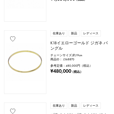
ハート
リボン
一粒ジュエリー
動物
昆虫
星
月
羽根
花
蝶
鍵
馬蹄
星座
在庫あり
新品
レディース
釣り針
K18イエローゴールド ジガネ バ
ングル
チェーンサイズ:約19cm
リングサイズ
商品ID： J368870
参考定価：
480,000
円（税込）
¥480,000
（税込）
号 ～
号
チェーンサイズ
在庫あり
新品
レディース