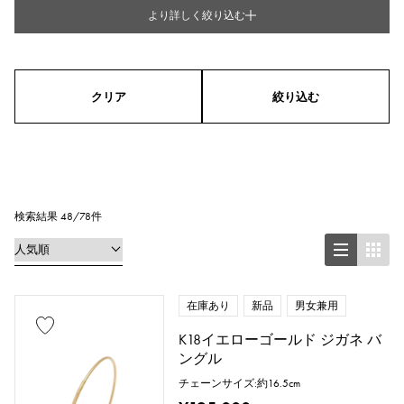
より詳しく絞り込む
タイプ
メンズ
レディース
男女兼用
クリア
絞り込む
シリーズ
リング
ネックレス
ピアス
イヤリング
ペンダントトップ
検索結果 48/78件
ブレスレット
アンクレット
ブローチ
在庫あり
新品
男女兼用
K18イエローゴールド ジガネ バ
ングル
地金材質
チェーンサイズ:約16.5cm