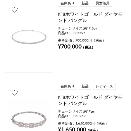
在庫あり
新品
男女兼用
ダイヤモンド
エメラルド
ヒスイ
K18ホワイトゴールド ダイヤモ
ンド バングル
パール
アレキサンドライト
チェーンサイズ:約17.5cm
商品ID： J375595
ルビー
オニキス
ペリドット
参考定価：
700,000
円（税込）
¥700,000
（税込）
サファイア
オパール
トルマリン
トパーズ
トルコ石
タンザナイト
ブラックダイヤ
その他
在庫あり
新品
レディース
K18ホワイトゴールド ダイヤモ
モチーフ
ンド バングル
数字
アルファベット
クロス
チェーンサイズ:約17cm
商品ID： J340969
参考定価：
1,650,000
円（税込）
クローバー
スカル
ドロップ
¥1,650,000
（税込）