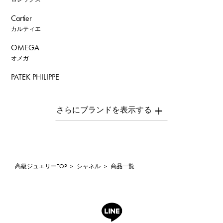
Cartier
カルティエ
OMEGA
オメガ
PATEK PHILIPPE
パテック・フィリップ
AUDEMARS PIGUET
オーデマ・ピゲ
Breguet
ブレゲ
ROGER DUBUIS
高級ジュエリーTOP
>
シャネル
>
商品一覧
ロジェ・デュブイ
A.LANGE & SOHNE
ランゲ＆ゾーネ