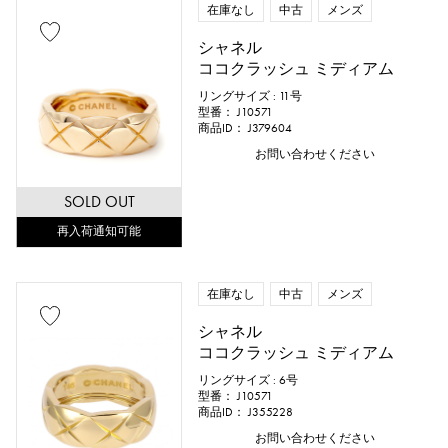
在庫なし
中古
メンズ
ブラックゴールド
シェル
シャネル
スティングレイ（エイ革）
パイソン
ココクラッシュ ミディアム
リングサイズ : 11号
クロコ
パラジウム
レザー
型番： J10571
商品ID： J379604
お問い合わせください
石種
SOLD OUT
ガーネット
アメシスト
再入荷通知可能
アクアマリン
サンゴ
在庫なし
中古
メンズ
ダイヤモンド
エメラルド
ヒスイ
シャネル
ココクラッシュ ミディアム
パール
アレキサンドライト
リングサイズ : 6号
型番： J10571
ルビー
オニキス
ペリドット
商品ID： J355228
お問い合わせください