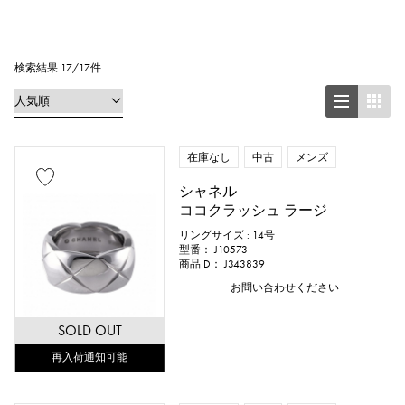
リング
ネックレス
ピアス
イヤリング
ペンダントトップ
検索結果 17/17件
ブレスレット
アンクレット
ブローチ
在庫なし
中古
メンズ
シャネル
ココクラッシュ ラージ
地金材質
リングサイズ : 14号
型番： J10573
プラチナ
イエローゴールド
商品ID： J343839
お問い合わせください
ピンクゴールド
ホワイトゴールド
SOLD OUT
シルバー
チタン
エナメル
再入荷通知可能
メッキ
セラミック
ステンレス