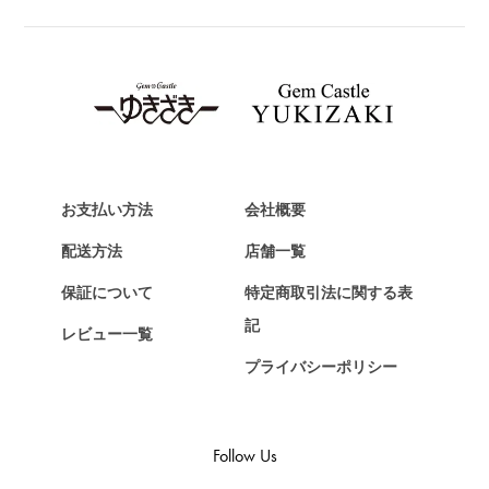
TAG HEUER
タグ・ホイヤー
Van Cleef & Arpels
ヴァンクリーフ&アーペル
HERMES
エルメス
お支払い方法
会社概要
Chopard
ショパール
配送方法
店舗一覧
ZENITH
保証について
特定商取引法に関する表
ゼニス
記
レビュー一覧
DAMIANI
プライバシーポリシー
ダミアーニ
TUDOR
チューダー（チュードル）
Follow Us
TIFFANY&Co.