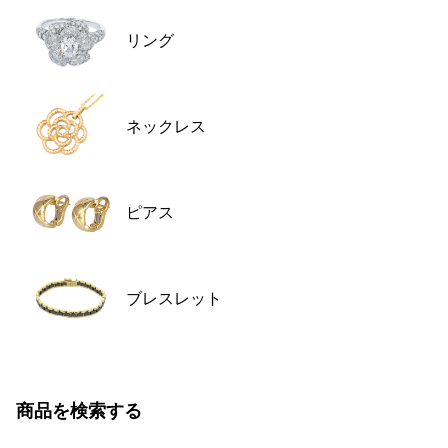
RICH CROSS
TwinPinky
ヴァシュロン・コンスタ
リッチクロス
ツインピンキー
ンタン
リング
ANGLER
ETERNITY
AUDEMARS PIGUET
JAEGER LE COULTRE
アングラー
エタニティ
オーデマ・ピゲ
ジャガー・ルクルト
HIMAWARI
YUKIZAKI BACHIKAN
CHANEL
Cartier
ヒマワリ
ゆきざき バチカン
シャネル
カルティエ
ネックレス
USED NOMBRE
USED ALPHA
HARRY WINSTON
BVLGARI
ノンブル認定中古
アルファ認定中古
ハリー・ウィンストン
ブルガリ
ZENITH
TAG HEUER
ピアス
ゼニス
タグホイヤー
オリジナルジュエリー一覧へ
DUNAMIS
TABLE CLOCK
デュナミス
置き時計
ブレスレット
VINTAGE WATCH
ヴィンテージウォッチ
すべての時計ブランドを見る
商品を検索する