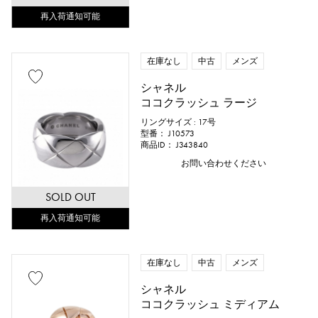
再入荷通知可能
鑑別書
修理明細書
修理保証書
在庫なし
中古
メンズ
価格
シャネル
ココクラッシュ ラージ
リングサイズ : 17号
型番： J10573
万円 ～
万円
商品ID： J343840
お問い合わせください
SOLD OUT
再入荷通知可能
在庫なし
中古
メンズ
シャネル
ココクラッシュ ミディアム