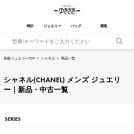
時計
ジュエリー
バッグ
買取
バーキン
オータクロア
YUKIZAKI
ROLEX
ブランド
セレクト
HUBLOT
ブライダル
ジュエリー
ロレックス
ジュエリー
ジュエリー
ウブロ
ジュエリー
高級ジュエリーTOP
>
シャネル
>
商品一覧
ケリー
ピコタンロック
OMEGA
BREITLING
オメガ
ブライトリング
REGALIA
DOUBLE TOP
シャネル(CHANEL) メンズ ジュエリ
レガリア
ダブルトップ
ガーデンパーティー
エブリン
A.LANGE & SOHNE
Breguet
ランゲ＆ゾーネ
ブレゲ
ー｜新品・中古一覧
YOBIKO
NOMBRE
ヨビコ
ノンブル
財布
チャーム
PATEK PHILIPPE
IWC
IWC
パテック・フィリップ
NOMBRE putite
ALPHA
ノンブルプティ
アルファ
小物
その他
FRANCK MULLER
RICHARD MILLE
フランク・ミュラー
リシャール・ミル
SERIES
ALPHA putite
eclat
アルファプティ
エクラ
VACHERON
PANERAI
エルメスバッグ
CONSTANTIN
パネライ