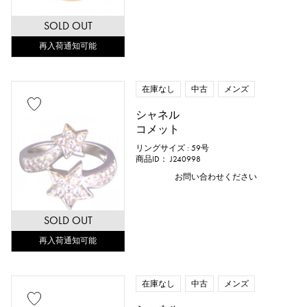
サファイア
オパール
トルマリン
SOLD OUT
トパーズ
トルコ石
タンザナイト
再入荷通知可能
ブラックダイヤ
その他
在庫なし
中古
メンズ
シャネル
モチーフ
コメット
数字
アルファベット
クロス
リングサイズ : 59号
商品ID： J240998
お問い合わせください
クローバー
スカル
ドロップ
ハート
リボン
一粒ジュエリー
SOLD OUT
動物
再入荷通知可能
昆虫
星
月
羽根
花
蝶
鍵
馬蹄
星座
在庫なし
中古
メンズ
釣り針