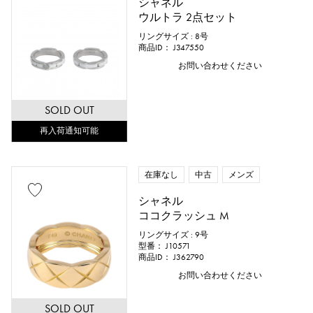
シャネル
ウルトラ 2点セット
リングサイズ : 8号
リングサイズ
商品ID： J347550
お問い合わせください
SOLD OUT
号 ～
号
再入荷通知可能
チェーンサイズ
在庫なし
中古
メンズ
シャネル
ココクラッシュ M
cm ～
cm
リングサイズ : 9号
型番： J10571
商品ID： J362790
お問い合わせください
付属品
SOLD OUT
純正ボックス
保証書
鑑定書