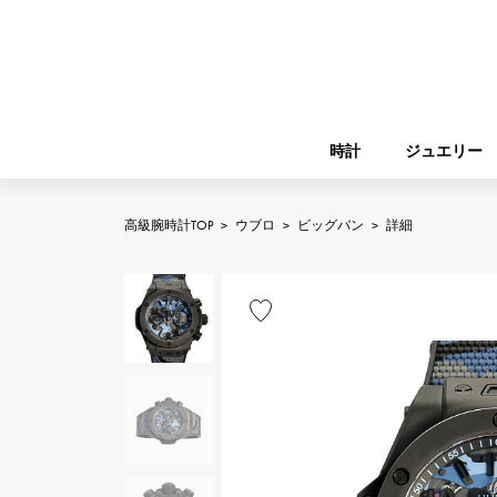
時計
ジュエリー
高級腕時計TOP
>
ウブロ
>
ビッグバン
>
詳細
ROLEX
YUKIZAKI
ジュエリー
バーキン
ロレックス
A.LANGE & SOHNE
REGALIA
ガーデンパーティー
ランゲ＆ゾーネ
レガリア
FRANCK MULLER
NOMBRE putite
小物
フランク・ミュラー
ノンブルプティ