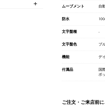
ムーブメント
自
防水
10
文字盤種
-
文字盤色
ブ
機能
デ
付属品
国際
ボッ
ご注文・ご来店前に