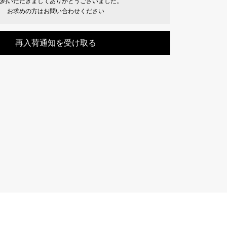
成約いただきましてありがとうございました。
Cartier
お求めの方はお問い合わせください
ETERNITY
カルティエ
エタニティ
再入荷通知を受け取る
TAG HEUER
USED ALPHA
タグホイヤー
アルファ認定中古