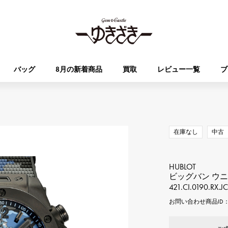
バッグ
8月の新着商品
買取
レビュー一覧
ブ
HUBLOT
OMEGA
ブランド
ジュエリー
セレクト
ジュエリー
オータクロア
ケリー
ウブロ
オメガ
在庫なし
中古
Breguet
PATEK PHILIPPE
DOUBLE TOP
YOBIKO
エブリン
財布
ブレゲ
パテック・フィリップ
HUBLOT
ダブルトップ
ヨビコ
ビッグバン ウニ
421.CI.0190.RX.
RICHARD MILLE
VACHERON CONSTA
ALPHA
ALPHA putite
その他
お問い合わせ商品ID： 
リシャール・ミル
ヴァシュロン・コンスタン
アルファ
アルファプティ