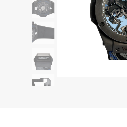
AUDEMARS PIGUET
RICH CROSS
オーデマ・ピゲ
リッチクロス
HARRY WINSTON
HIMAWARI
ハリー・ウィンストン
ヒマワリ
DUNAMIS
デュナミス