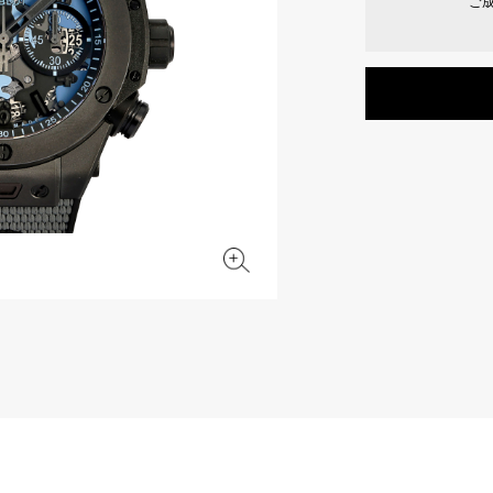
ご
JAEGER LE COULTRE
CHANEL
エルメスバッグ
TwinPinky
ANGLER
ジャガー・ルクルト
シャネル
ツインピンキー
アングラー
BVLGARI
ZENITH
YUKIZAKI BACHIKAN
USED NOMBRE
ブルガリ
ゼニス
ゆきざき バチカン
ノンブル認定中古
TABLE CLOCK
VINTAGE WATCH
置き時計
ヴィンテージウォッチ
オリジナルジュエリー一覧へ
すべての時計ブランドを見る