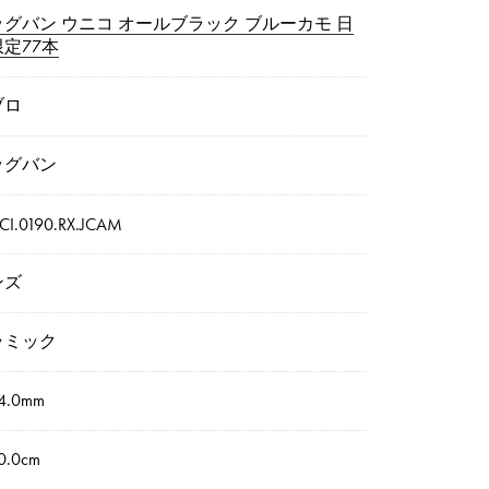
ッグバン ウニコ オールブラック ブルーカモ 日
定77本
ブロ
ッグバン
.CI.0190.RX.JCAM
ンズ
ラミック
4.0mm
.0cm