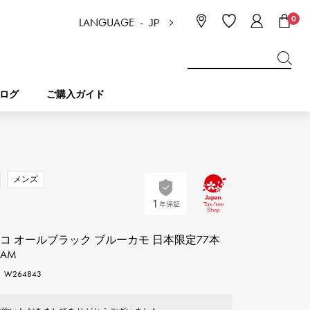
0
LANGUAGE -
JP
日本語
ENGLISH
한국
简体中文
繁体中文
ログ
ご購入ガイド
BREITLING
ブライダル
ジュエリー
ピコタンロック
ブライトリング
メンズ
IWC
NOMBRE
チャーム
IWC
ノンブル
コ オールブラック ブルーカモ 日本限定77本
JCAM
NTIN
PANERAI
eclat
W264843
タン
パネライ
エクラ