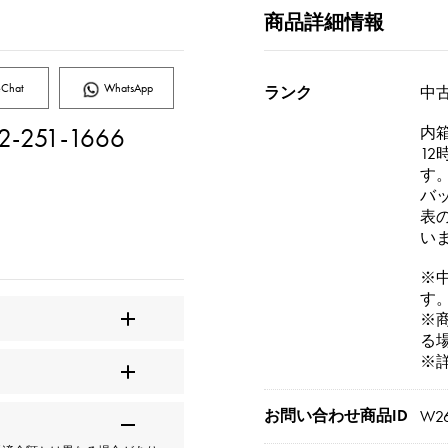
商品詳細情報
Chat
WhatsApp
ランク
中古
2-251-1666
内
1
す
バ
表
い
※
す
※
る
※
お問い合わせ商品ID
W2