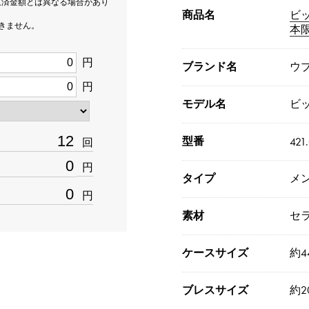
返済金額とは異なる場合があり
商品名
ビ
できません。
本限
円
ブランド名
ウ
円
モデル名
ビ
型番
421
回
円
タイプ
メ
円
素材
セ
ケースサイズ
約4
ブレスサイズ
約20