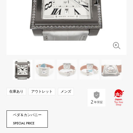
RICH CROSS
TwinPinky
ヴァシュロン・コンスタ
リッチクロス
ツインピンキー
ンタン
ANGLER
ETERNITY
AUDEMARS PIGUET
JAEGER LE COULTRE
アングラー
エタニティ
オーデマ・ピゲ
ジャガー・ルクルト
HIMAWARI
YUKIZAKI BACHIKAN
CHANEL
Cartier
ヒマワリ
ゆきざき バチカン
シャネル
カルティエ
USED NOMBRE
USED ALPHA
HARRY WINSTON
BVLGARI
ノンブル認定中古
アルファ認定中古
ハリー・ウィンストン
ブルガリ
ZENITH
TAG HEUER
ゼニス
タグホイヤー
オリジナルジュエリー一覧へ
DUNAMIS
TABLE CLOCK
デュナミス
置き時計
VINTAGE WATCH
在庫あり
アウトレット
メンズ
ヴィンテージウォッチ
すべての時計ブランドを見る
ベダ＆カンパニー
SPECIAL PRICE