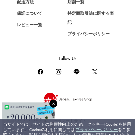
Chopard
配送方法
店舗一覧
ショパール
保証について
特定商取引法に関する表
ZENITH
記
レビュー一覧
ゼニス
プライバシーポリシー
DAMIANI
ダミアーニ
TUDOR
Follow Us
チューダー（チュードル）
TIFFANY&Co.
ティファニー
PIAGET
ピアジェ
BOUCHERON
ブシュロン
コーポレートサイト
当サイトでは、サイトの利便性向上のため、クッキー(Cookie)を使用
BVLGARI
しています。 Cookieの利用に関しては
プライバシーポリシー
をご参
ブライダルサイト
ブルガリ