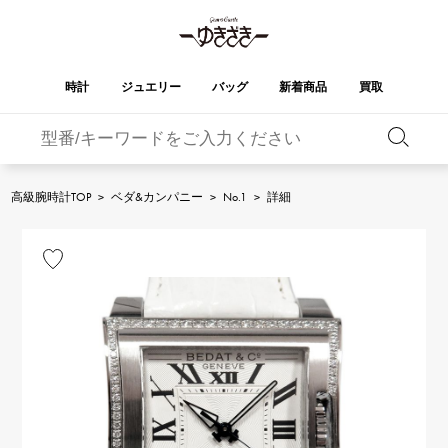
時計
ジュエリー
バッグ
新着商品
買取
バーキン
オータクロア
YUKIZAKI
ROLEX
ブランド
セレクト
HUBLOT
ブライダル
ジュエリー
ロレックス
ジュエリー
ジュエリー
ウブロ
ジュエリー
高級腕時計TOP
>
ベダ&カンパニー
>
No.1
>
詳細
ケリー
ピコタンロック
OMEGA
BREITLING
オメガ
ブライトリング
REGALIA
DOUBLE TOP
ガーデンパーティー
エブリン
レガリア
ダブルトップ
A.LANGE & SOHNE
Breguet
ランゲ＆ゾーネ
ブレゲ
YOBIKO
NOMBRE
財布
チャーム
ヨビコ
ノンブル
PATEK PHILIPPE
IWC
IWC
パテック・フィリップ
NOMBRE putite
ALPHA
小物
その他
ノンブルプティ
アルファ
FRANCK MULLER
RICHARD MILLE
フランク・ミュラー
リシャール・ミル
ALPHA putite
eclat
アルファプティ
エクラ
VACHERON
PANERAI
エルメスバッグ
CONSTANTIN
パネライ