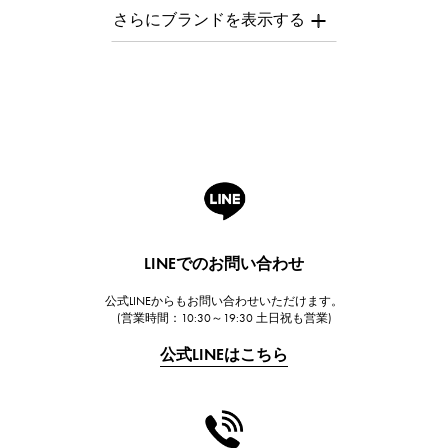
AUDEMARS PIGUET
オーデマ・ピゲ
Breguet
ブレゲ
ROGER DUBUIS
ロジェ・デュブイ
A.LANGE & SOHNE
ランゲ＆ゾーネ
HUBLOT
LINEでのお問い合わせ
ウブロ
公式LINEからもお問い合わせいただけます。
FRANCK MULLER
(営業時間：10:30～19:30 土日祝も営業)
フランク・ミュラー
公式LINEはこちら
CHANEL
シャネル
HARRY WINSTON
ハリー・ウィンストン