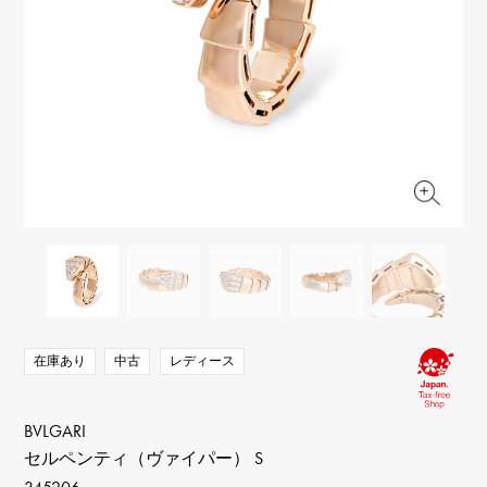
RICH CROSS
TwinPinky
ヴァシュロン・コンスタ
リッチクロス
ツインピンキー
ンタン
ANGLER
ETERNITY
AUDEMARS PIGUET
JAEGER LE COULTRE
アングラー
エタニティ
オーデマ・ピゲ
ジャガー・ルクルト
HIMAWARI
YUKIZAKI BACHIKAN
CHANEL
Cartier
ヒマワリ
ゆきざき バチカン
シャネル
カルティエ
USED NOMBRE
USED ALPHA
HARRY WINSTON
BVLGARI
ノンブル認定中古
アルファ認定中古
ハリー・ウィンストン
ブルガリ
ZENITH
TAG HEUER
ゼニス
タグホイヤー
オリジナルジュエリー一覧へ
DUNAMIS
TABLE CLOCK
デュナミス
置き時計
VINTAGE WATCH
ヴィンテージウォッチ
在庫あり
中古
レディース
すべての時計ブランドを見る
BVLGARI
セルペンティ（ヴァイパー） S