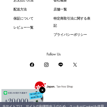
お支払い方法
会社概要
Chopard
配送方法
店舗一覧
ショパール
保証について
特定商取引法に関する表
ZENITH
記
レビュー一覧
ゼニス
プライバシーポリシー
DAMIANI
ダミアーニ
TUDOR
Follow Us
チューダー（チュードル）
TIFFANY&Co.
ティファニー
PIAGET
ピアジェ
BOUCHERON
ブシュロン
コーポレートサイト
当サイトでは、サイトの利便性向上のため、クッキー(Cookie)を使用
BVLGARI