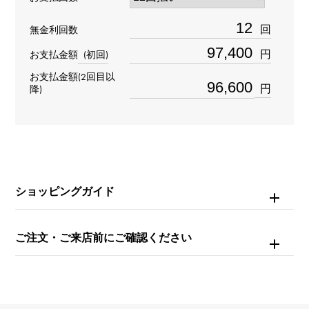
材質
回
無金利回数
K18ピンクゴールド
円
お支払金額
(初回)
お支払金額(2回目以
石種
円
降)
ダイヤモンド 約0.530ct
リングサイズ
9号
ショッピングガイド
重量
約9.4g
ご注文・ご来店前にご確認ください