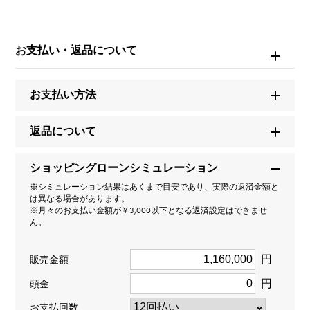
ブランド名
ブルガリ
お支払い・返品について
モデル名
お支払い方法
セルペンティ（ヴァイパー）
返品について
型番
ショッピングローンシミュレーション
345206
※シミュレーション結果はあくまで目安であり、実際の返済金額と
は異なる場合があります。
タイプ
※月々のお支払い金額が￥3,000以下となる返済設定はできませ
ん。
レディース
円
販売金額
種類
円
頭金
リング
＞
動物 × リング
お支払回数