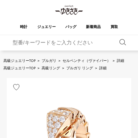
時計
ジュエリー
バッグ
新着商品
買取
バーキン
オータクロア
YUKIZAKI
ROLEX
ブランド
セレクト
HUBLOT
ブライダル
ジュエリー
ロレックス
ジュエリー
ジュエリー
ウブロ
ジュエリー
高級ジュエリーTOP
>
ブルガリ
>
セルペンティ（ヴァイパー）
>
詳細
ケリー
ピコタンロック
OMEGA
BREITLING
高級ジュエリーTOP
>
高級リング
>
ブルガリ リング
>
詳細
オメガ
ブライトリング
REGALIA
DOUBLE TOP
ガーデンパーティー
エブリン
レガリア
ダブルトップ
A.LANGE & SOHNE
Breguet
ランゲ＆ゾーネ
ブレゲ
YOBIKO
NOMBRE
財布
チャーム
ヨビコ
ノンブル
PATEK PHILIPPE
IWC
IWC
パテック・フィリップ
NOMBRE putite
ALPHA
小物
その他
ノンブルプティ
アルファ
FRANCK MULLER
RICHARD MILLE
フランク・ミュラー
リシャール・ミル
ALPHA putite
eclat
アルファプティ
エクラ
VACHERON
PANERAI
エルメスバッグ
CONSTANTIN
パネライ