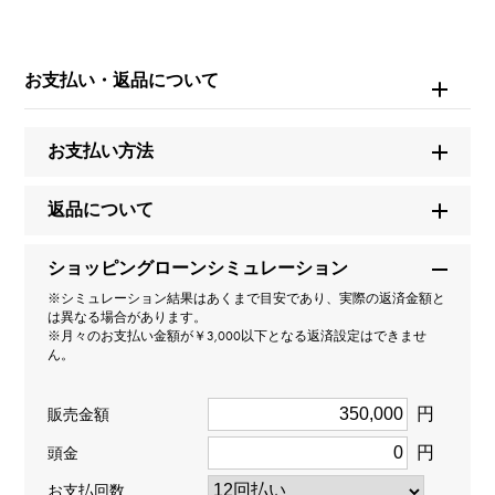
ブランド名
カルティエ
お支払い・返品について
モデル名
お支払い方法
ラブ
返品について
型番
ショッピングローンシミュレーション
B4050600
※シミュレーション結果はあくまで目安であり、実際の返済金額と
は異なる場合があります。
タイプ
※月々のお支払い金額が￥3,000以下となる返済設定はできませ
ん。
レディース
円
販売金額
種類
円
頭金
リング
お支払回数