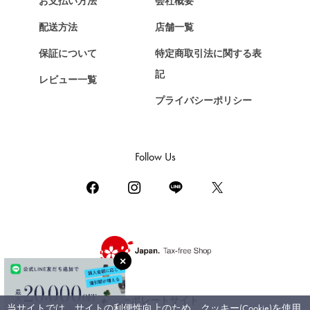
お支払い方法
会社概要
Chopard
配送方法
店舗一覧
ショパール
保証について
特定商取引法に関する表
ZENITH
記
レビュー一覧
ゼニス
プライバシーポリシー
DAMIANI
ダミアーニ
TUDOR
Follow Us
チューダー（チュードル）
TIFFANY&Co.
ティファニー
PIAGET
ピアジェ
BOUCHERON
ブシュロン
コーポレートサイト
当サイトでは、サイトの利便性向上のため、クッキー(Cookie)を使用
BVLGARI