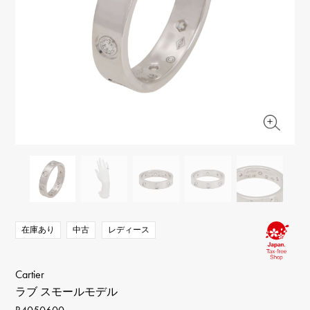
RICH CROSS
TwinPinky
ヴァシュロン・コンスタ
リッチクロス
ツインピンキー
ンタン
ANGLER
ETERNITY
AUDEMARS PIGUET
JAEGER LE COULTRE
アングラー
エタニティ
オーデマ・ピゲ
ジャガー・ルクルト
HIMAWARI
YUKIZAKI BACHIKAN
CHANEL
Cartier
ヒマワリ
ゆきざき バチカン
シャネル
カルティエ
USED NOMBRE
USED ALPHA
HARRY WINSTON
BVLGARI
ノンブル認定中古
アルファ認定中古
ハリー・ウィンストン
ブルガリ
ZENITH
TAG HEUER
ゼニス
タグホイヤー
オリジナルジュエリー一覧へ
DUNAMIS
TABLE CLOCK
デュナミス
置き時計
VINTAGE WATCH
ヴィンテージウォッチ
在庫あり
中古
レディース
すべての時計ブランドを見る
Cartier
ラブ スモールモデル