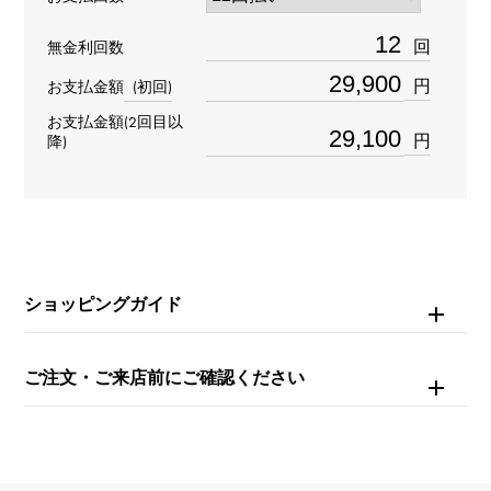
材質
回
無金利回数
K18ホワイトゴールド
円
お支払金額
(初回)
お支払金額(2回目以
石種
円
降)
ダイヤモンド 約0.190ct
リングサイズ
8号
ショッピングガイド
重量
約4.1g
ご注文・ご来店前にご確認ください