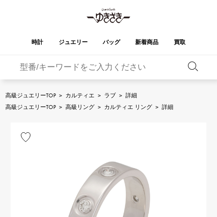
時計
ジュエリー
バッグ
新着商品
買取
バーキン
オータクロア
YUKIZAKI
ROLEX
ブランド
セレクト
HUBLOT
ブライダル
ジュエリー
ロレックス
ジュエリー
ジュエリー
ウブロ
ジュエリー
高級ジュエリーTOP
>
カルティエ
>
ラブ
>
詳細
ケリー
ピコタンロック
OMEGA
BREITLING
高級ジュエリーTOP
>
高級リング
>
カルティエ リング
>
詳細
オメガ
ブライトリング
REGALIA
DOUBLE TOP
ガーデンパーティー
エブリン
レガリア
ダブルトップ
A.LANGE & SOHNE
Breguet
ランゲ＆ゾーネ
ブレゲ
YOBIKO
NOMBRE
財布
チャーム
ヨビコ
ノンブル
PATEK PHILIPPE
IWC
IWC
パテック・フィリップ
NOMBRE putite
ALPHA
小物
その他
ノンブルプティ
アルファ
FRANCK MULLER
RICHARD MILLE
フランク・ミュラー
リシャール・ミル
ALPHA putite
eclat
アルファプティ
エクラ
VACHERON
PANERAI
エルメスバッグ
CONSTANTIN
パネライ