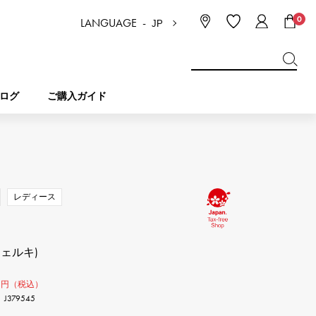
0
LANGUAGE -
JP
日本語
ENGLISH
한국
简体中文
繁体中文
ログ
ご購入ガイド
BREITLING
ブライダル
ジュエリー
ピコタンロック
ブライトリング
レディース
IWC
NOMBRE
チャーム
IWC
ノンブル
ェルキ)
NTIN
PANERAI
0
eclat
タン
パネライ
円（税込）
エクラ
379545