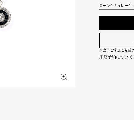
JAEGER LE COULTRE
CHANEL
ローンシミュレーシ
エルメスバッグ
TwinPinky
ANGLER
ジャガー・ルクルト
シャネル
ツインピンキー
アングラー
BVLGARI
ZENITH
YUKIZAKI BACHIKAN
USED NOMBRE
ブルガリ
ゼニス
ゆきざき バチカン
ノンブル認定中古
※当日ご来店ご希望の場
TABLE CLOCK
VINTAGE WATCH
来店予約について
置き時計
ヴィンテージウォッチ
オリジナルジュエリー一覧へ
すべての時計ブランドを見る