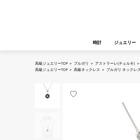
時計
ジュエリー
高級ジュエリーTOP
>
ブルガリ
>
アストラーレ(チェルキ)
>
ROLEX
高級ジュエリーTOP
>
高級ネックレス
>
ブルガリ ネックレ
YUKIZAKI
ジュエリー
バーキン
ロレックス
A.LANGE & SOHNE
REGALIA
ガーデンパーティー
ランゲ＆ゾーネ
レガリア
FRANCK MULLER
NOMBRE putite
小物
フランク・ミュラー
ノンブルプティ