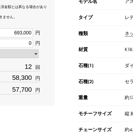
モデル名
ア
返済金額とは異なる場合があり
タイプ
レ
できません。
円
種類
ネ
円
材質
K1
石種(1)
ダ
回
円
石種(2)
セ
円
重量
約1
モチーフサイズ
縦 
チェーンサイズ
約4