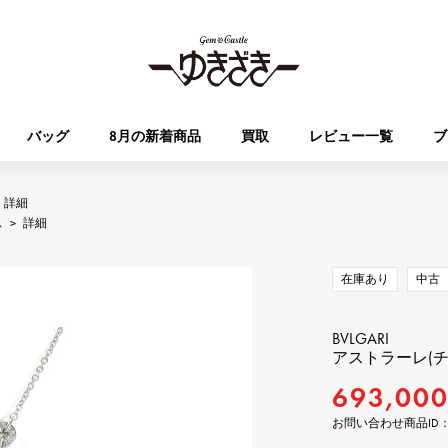
バッグ
8月の新着商品
買取
レビュー一覧
ブ
詳細
HUBLOT
OMEGA
ス
>
詳細
ブランド
ジュエリー
セレクト
ジュエリー
オータクロア
ケリー
ウブロ
オメガ
在庫あり
中古
Breguet
PATEK PHILIPPE
DOUBLE TOP
YOBIKO
エブリン
財布
ブレゲ
パテック・フィリップ
ダブルトップ
ヨビコ
BVLGARI
アストラーレ(チ
RICHARD MILLE
VACHERON CONSTA
693,00
ALPHA
ALPHA putite
その他
リシャール・ミル
ヴァシュロン・コンスタン
アルファ
アルファプティ
お問い合わせ商品ID： J