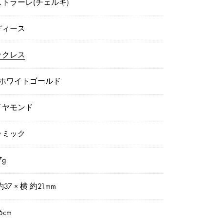
ストラーレ(チェルキ)
ディース
ックレス
8ホワイトゴールド
イヤモンド
ラミック
7g
約37 × 横 約21mm
5cm