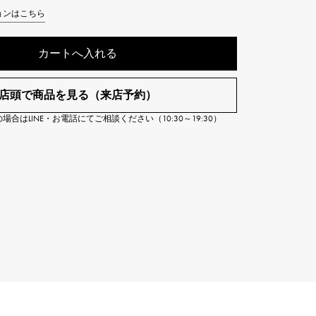
Cartier
ョンはこちら
ETERNITY
カルティエ
エタニティ
カートへ入れる
TAG HEUER
USED ALPHA
タグホイヤー
アルファ認定中古
店頭で商品を見る（来店予約）
合はLINE・お電話にてご相談ください（10:30～19:30）