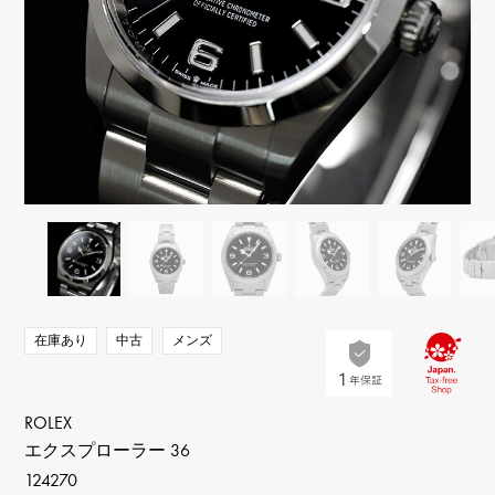
RICH CROSS
TwinPinky
ヴァシュロン・コンスタ
リッチクロス
ツインピンキー
ンタン
ANGLER
ETERNITY
AUDEMARS PIGUET
JAEGER LE COULTRE
アングラー
エタニティ
オーデマ・ピゲ
ジャガー・ルクルト
HIMAWARI
YUKIZAKI BACHIKAN
CHANEL
Cartier
ヒマワリ
ゆきざき バチカン
シャネル
カルティエ
USED NOMBRE
USED ALPHA
HARRY WINSTON
BVLGARI
ノンブル認定中古
アルファ認定中古
ハリー・ウィンストン
ブルガリ
ZENITH
TAG HEUER
ゼニス
タグホイヤー
オリジナルジュエリー一覧へ
DUNAMIS
TABLE CLOCK
デュナミス
置き時計
VINTAGE WATCH
在庫あり
中古
メンズ
ヴィンテージウォッチ
すべての時計ブランドを見る
ROLEX
エクスプローラー 36
124270