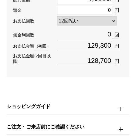
円
型番
頭金
お支払回数
124270
回
無金利回数
タイプ
円
お支払金額
(初回)
メンズ
お支払金額(2回目以
円
降)
ブレスサイズ
約18.0cm
ムーブメント
自動巻き
ショッピングガイド
防水
ご注文・ご来店前にご確認ください
100m防水