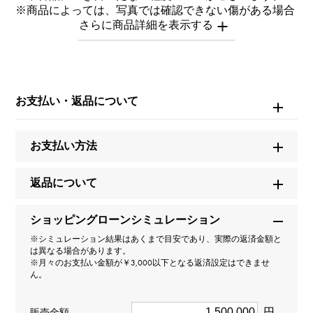
※商品によっては、写真では確認できない傷がある場合
もございます。
※詳細はお問い合わせください。
お問い合わせ商
品ID
お支払い・返品について
W267238
お支払い方法
商品名
エクスプローラー 36
返品について
ブランド名
ショッピングローンシミュレーション
ロレックス
※シミュレーション結果はあくまで目安であり、実際の返済金額と
は異なる場合があります。
※月々のお支払い金額が￥3,000以下となる返済設定はできませ
モデル名
ん。
エクスプローラー
円
販売金額