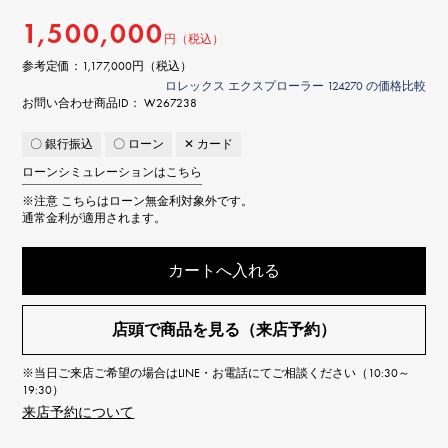
1,500,000
円（税込）
参考定価：
1,177,000円（税込）
ロレックス エクスプローラー 124270 の価格比較
お問い合わせ商品ID： W267238
〇 銀行振込
〇 ローン
✕ カード
ローンシミュレーションはこちら
※注意
こちらはローン無金利対象外です。
通常金利が適用されます。
カートへ入れる
店頭で商品を見る（来店予約）
※当日ご来店ご希望の場合はLINE・お電話にてご相談ください（10:30～
19:30）
来店予約について