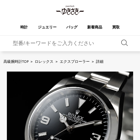
時計
ジュエリー
バッグ
新着商品
買取
バーキン
オータクロア
YUKIZAKI
ROLEX
ブランド
セレクト
HUBLOT
ブライダル
ジュエリー
ロレックス
ジュエリー
ジュエリー
ウブロ
ジュエリー
高級腕時計TOP
>
ロレックス
>
エクスプローラー
>
詳細
ケリー
ピコタンロック
OMEGA
BREITLING
オメガ
ブライトリング
REGALIA
DOUBLE TOP
ガーデンパーティー
エブリン
レガリア
ダブルトップ
A.LANGE & SOHNE
Breguet
ランゲ＆ゾーネ
ブレゲ
YOBIKO
NOMBRE
財布
チャーム
ヨビコ
ノンブル
PATEK PHILIPPE
IWC
IWC
パテック・フィリップ
NOMBRE putite
ALPHA
小物
その他
ノンブルプティ
アルファ
FRANCK MULLER
RICHARD MILLE
フランク・ミュラー
リシャール・ミル
ALPHA putite
eclat
アルファプティ
エクラ
VACHERON
PANERAI
エルメスバッグ
CONSTANTIN
パネライ