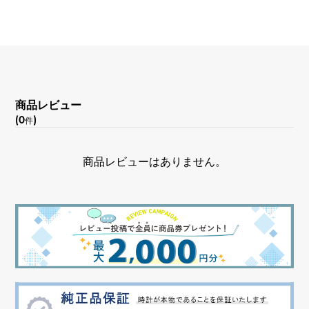
文字盤種
-
文字盤色
商品レビュー
ブラック
(0
)
件
商品レビューはありません。