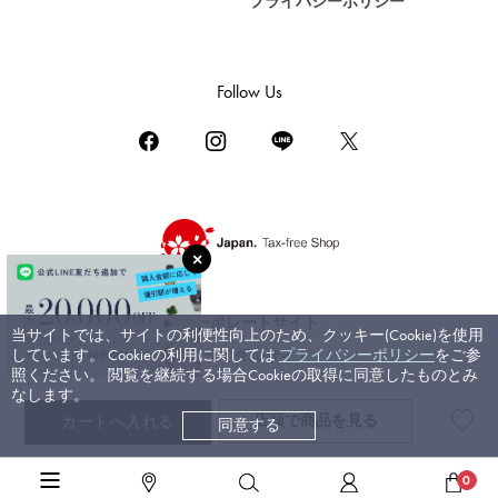
プライバシーポリシー
DAMIANI
ダミアーニ
TUDOR
Follow Us
チューダー（チュードル）
TIFFANY&Co.
ティファニー
PIAGET
ピアジェ
BOUCHERON
ブシュロン
コーポレートサイト
当サイトでは、サイトの利便性向上のため、クッキー(Cookie)を使用
BVLGARI
しています。 Cookieの利用に関しては
プライバシーポリシー
をご参
ブライダルサイト
ブルガリ
照ください。 閲覧を継続する場合Cookieの取得に同意したものとみ
なします。
RICHARD MILLE
店頭で
商品を見る
カートへ入れる
同意する
©ジェムキャッスルゆきざき. All rights reserved.
リシャール・ミル
高級腕時計TOP
>
ロレックス
>
エクスプローラー
>
詳細
0