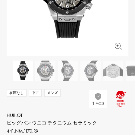
RICH CROSS
TwinPinky
ヴァシュロン・コンスタ
リッチクロス
ツインピンキー
ンタン
ANGLER
ETERNITY
AUDEMARS PIGUET
JAEGER LE COULTRE
アングラー
エタニティ
オーデマ・ピゲ
ジャガー・ルクルト
HIMAWARI
YUKIZAKI BACHIKAN
CHANEL
Cartier
ヒマワリ
ゆきざき バチカン
シャネル
カルティエ
USED NOMBRE
USED ALPHA
HARRY WINSTON
BVLGARI
ノンブル認定中古
アルファ認定中古
ハリー・ウィンストン
ブルガリ
ZENITH
TAG HEUER
ゼニス
タグホイヤー
オリジナルジュエリー一覧へ
DUNAMIS
TABLE CLOCK
デュナミス
置き時計
VINTAGE WATCH
在庫なし
中古
メンズ
ヴィンテージウォッチ
すべての時計ブランドを見る
HUBLOT
ビッグバン ウニコ チタニウム セラミック
441.NM.1170.RX