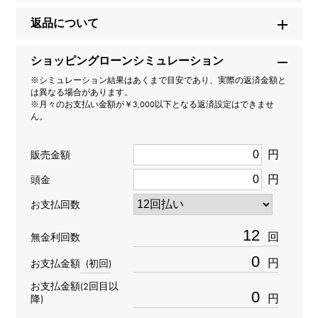
ビッグバン ウニコ チタニウム セラミック
返品について
ブランド名
ショッピングローンシミュレーション
ウブロ
※シミュレーション結果はあくまで目安であり、実際の返済金額と
は異なる場合があります。
モデル名
※月々のお支払い金額が￥3,000以下となる返済設定はできませ
ん。
ビッグバン
円
販売金額
型番
円
頭金
441.NM.1170.RX
お支払回数
タイプ
回
無金利回数
メンズ
円
お支払金額
(初回)
お支払金額(2回目以
ブレスサイズ
円
降)
約20.0cm