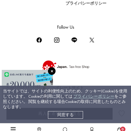
プライバシーポリシー
DAMIANI
ダミアーニ
TUDOR
Follow Us
チューダー（チュードル）
TIFFANY&Co.
ティファニー
PIAGET
ピアジェ
BOUCHERON
ブシュロン
コーポレートサイト
当サイトでは、サイトの利便性向上のため、クッキー(Cookie)を使用
BVLGARI
しています。 Cookieの利用に関しては
プライバシーポリシー
をご参
ブライダルサイト
ブルガリ
照ください。 閲覧を継続する場合Cookieの取得に同意したものとみ
なします。
RICHARD MILLE
再入荷通知を受け取る
同意する
©ジェムキャッスルゆきざき. All rights reserved.
リシャール・ミル
高級腕時計TOP
>
ウブロ
>
ビッグバン
>
詳細
0