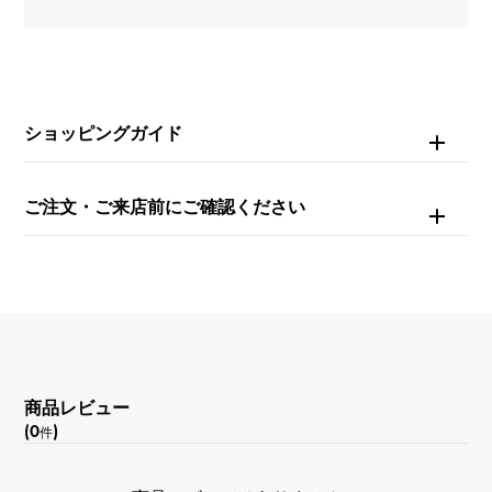
ムーブメント
自動巻き
ショッピングガイド
防水
100m防水
ご注文・ご来店前にご確認ください
文字盤種
スケルトン
文字盤色
グレー
商品レビュー
(0
)
件
機能
クロノグラフ デイト表示