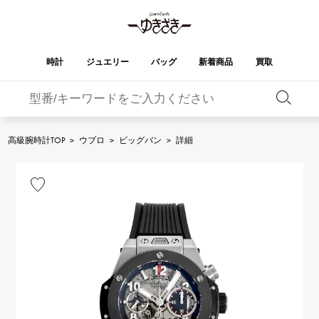
時計
ジュエリー
バッグ
新着商品
買取
バーキン
オータクロア
YUKIZAKI
ROLEX
ブランド
セレクト
HUBLOT
ブライダル
ジュエリー
ロレックス
ジュエリー
ジュエリー
ウブロ
ジュエリー
高級腕時計TOP
>
ウブロ
>
ビッグバン
>
詳細
ケリー
ピコタンロック
OMEGA
BREITLING
オメガ
ブライトリング
REGALIA
DOUBLE TOP
ガーデンパーティー
エブリン
レガリア
ダブルトップ
A.LANGE & SOHNE
Breguet
ランゲ＆ゾーネ
ブレゲ
YOBIKO
NOMBRE
財布
チャーム
ヨビコ
ノンブル
PATEK PHILIPPE
IWC
IWC
パテック・フィリップ
NOMBRE putite
ALPHA
小物
その他
ノンブルプティ
アルファ
FRANCK MULLER
RICHARD MILLE
フランク・ミュラー
リシャール・ミル
ALPHA putite
eclat
アルファプティ
エクラ
VACHERON
PANERAI
エルメスバッグ
CONSTANTIN
パネライ