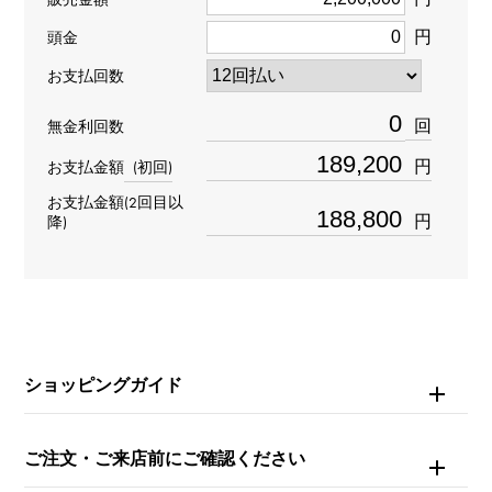
円
型番
頭金
お支払回数
279171
回
無金利回数
タイプ
円
お支払金額
(初回)
レディース
お支払金額(2回目以
円
降)
ブレスサイズ
約16.5cm
ムーブメント
自動巻き
ショッピングガイド
防水
ご注文・ご来店前にご確認ください
100m防水