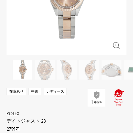
RICH CROSS
TwinPinky
ヴァシュロン・コンスタ
リッチクロス
ツインピンキー
ンタン
ANGLER
ETERNITY
AUDEMARS PIGUET
JAEGER LE COULTRE
アングラー
エタニティ
オーデマ・ピゲ
ジャガー・ルクルト
HIMAWARI
YUKIZAKI BACHIKAN
CHANEL
Cartier
ヒマワリ
ゆきざき バチカン
シャネル
カルティエ
USED NOMBRE
USED ALPHA
HARRY WINSTON
BVLGARI
ノンブル認定中古
アルファ認定中古
ハリー・ウィンストン
ブルガリ
ZENITH
TAG HEUER
ゼニス
タグホイヤー
オリジナルジュエリー一覧へ
DUNAMIS
TABLE CLOCK
デュナミス
置き時計
VINTAGE WATCH
在庫あり
中古
レディース
ヴィンテージウォッチ
すべての時計ブランドを見る
ROLEX
デイトジャスト 28
279171