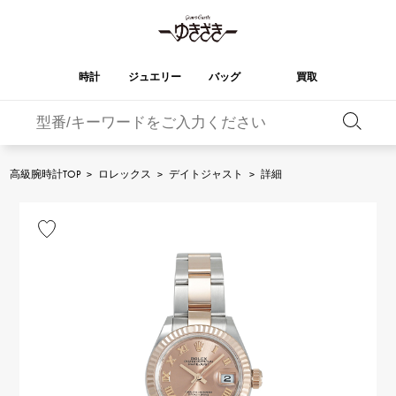
時計
ジュエリー
バッグ
買取
バーキン
オータクロア
YUKIZAKI
ROLEX
ブランド
セレクト
HUBLOT
ブライダル
ジュエリー
ロレックス
ジュエリー
ジュエリー
ウブロ
ジュエリー
高級腕時計TOP
>
ロレックス
>
デイトジャスト
>
詳細
ケリー
ピコタンロック
OMEGA
BREITLING
オメガ
ブライトリング
REGALIA
DOUBLE TOP
ガーデンパーティー
エブリン
レガリア
ダブルトップ
A.LANGE & SOHNE
Breguet
ランゲ＆ゾーネ
ブレゲ
YOBIKO
NOMBRE
財布
チャーム
ヨビコ
ノンブル
PATEK PHILIPPE
IWC
IWC
パテック・フィリップ
NOMBRE putite
ALPHA
小物
その他
ノンブルプティ
アルファ
FRANCK MULLER
RICHARD MILLE
フランク・ミュラー
リシャール・ミル
ALPHA putite
eclat
アルファプティ
エクラ
VACHERON
PANERAI
エルメスバッグ
CONSTANTIN
パネライ