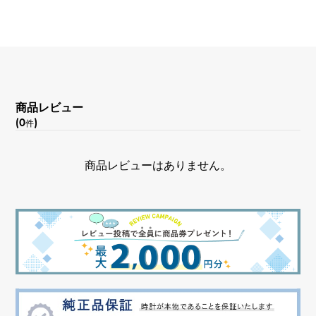
文字盤種
-
文字盤色
商品レビュー
ロゼ/ローマ
(0
)
件
機能
商品レビューはありません。
デイト表示