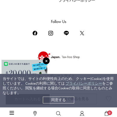
プライバシーポリシー
DAMIANI
ダミアーニ
TUDOR
Follow Us
チューダー（チュードル）
TIFFANY&Co.
ティファニー
PIAGET
ピアジェ
BOUCHERON
ブシュロン
コーポレートサイト
当サイトでは、サイトの利便性向上のため、クッキー(Cookie)を使用
BVLGARI
しています。 Cookieの利用に関しては
プライバシーポリシー
をご参
ブライダルサイト
ブルガリ
照ください。 閲覧を継続する場合Cookieの取得に同意したものとみ
なします。
RICHARD MILLE
店頭で
商品を見る
カートへ入れる
同意する
©ジェムキャッスルゆきざき. All rights reserved.
リシャール・ミル
高級腕時計TOP
>
ロレックス
>
デイトジャスト
>
詳細
0