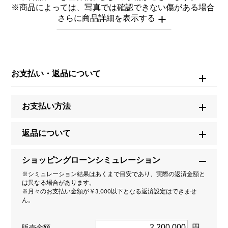
※商品によっては、写真では確認できない傷がある場合
もございます。
※詳細はお問い合わせください。
お問い合わせ商
品ID
お支払い・返品について
W263513
お支払い方法
商品名
デイトジャスト 28
返品について
ブランド名
ショッピングローンシミュレーション
ロレックス
※シミュレーション結果はあくまで目安であり、実際の返済金額と
は異なる場合があります。
※月々のお支払い金額が￥3,000以下となる返済設定はできませ
モデル名
ん。
デイトジャスト
円
販売金額