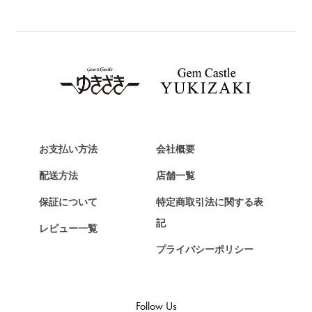
BREITLING
ブライトリング
TAG HEUER
タグ・ホイヤー
Van Cleef & Arpels
ヴァンクリーフ&アーペル
HERMES
エルメス
お支払い方法
会社概要
Chopard
配送方法
店舗一覧
ショパール
保証について
特定商取引法に関する表
ZENITH
記
レビュー一覧
ゼニス
プライバシーポリシー
DAMIANI
ダミアーニ
TUDOR
Follow Us
チューダー（チュードル）