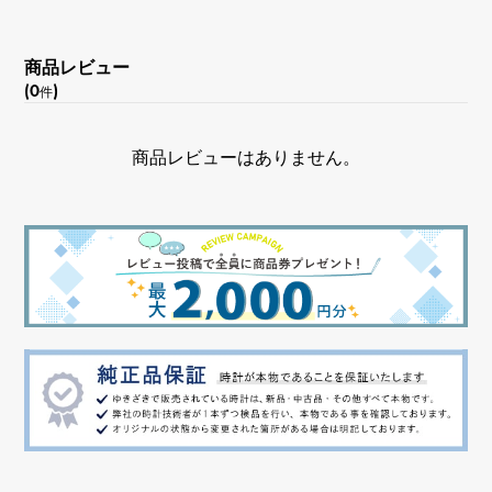
文字盤色
商品レビュー
ホワイト/銀針
(0
)
件
機能
商品レビューはありません。
クロノグラフ レガッタ機能 回転ベゼル