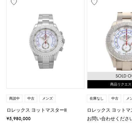
SOLD O
商品リクエス
商談中
中古
メンズ
在庫なし
中古
メ
ロレックス ヨットマスターII
ロレックス ヨットマス
¥5,980,000
お問い合わせくださ