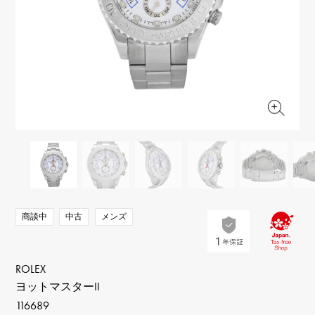
RICH CROSS
TwinPinky
ヴァシュロン・コンスタ
リッチクロス
ツインピンキー
ンタン
ANGLER
ETERNITY
AUDEMARS PIGUET
JAEGER LE COULTRE
アングラー
エタニティ
オーデマ・ピゲ
ジャガー・ルクルト
HIMAWARI
YUKIZAKI BACHIKAN
CHANEL
Cartier
ヒマワリ
ゆきざき バチカン
シャネル
カルティエ
USED NOMBRE
USED ALPHA
HARRY WINSTON
BVLGARI
ノンブル認定中古
アルファ認定中古
ハリー・ウィンストン
ブルガリ
ZENITH
TAG HEUER
ゼニス
タグホイヤー
オリジナルジュエリー一覧へ
DUNAMIS
TABLE CLOCK
デュナミス
置き時計
VINTAGE WATCH
商談中
中古
メンズ
ヴィンテージウォッチ
すべての時計ブランドを見る
ROLEX
ヨットマスターII
116689