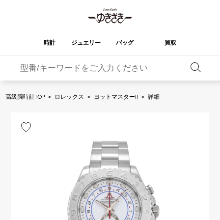
時計
ジュエリー
バッグ
買取
バーキン
オータクロア
YUKIZAKI
ROLEX
ブランド
セレクト
HUBLOT
ブライダル
ジュエリー
ロレックス
ジュエリー
ジュエリー
ウブロ
ジュエリー
高級腕時計TOP
>
ロレックス
>
ヨットマスターII
>
詳細
ケリー
ピコタンロック
OMEGA
BREITLING
オメガ
ブライトリング
REGALIA
DOUBLE TOP
ガーデンパーティー
エブリン
レガリア
ダブルトップ
A.LANGE & SOHNE
Breguet
ランゲ＆ゾーネ
ブレゲ
YOBIKO
NOMBRE
財布
チャーム
ヨビコ
ノンブル
PATEK PHILIPPE
IWC
IWC
パテック・フィリップ
NOMBRE putite
ALPHA
小物
その他
ノンブルプティ
アルファ
FRANCK MULLER
RICHARD MILLE
フランク・ミュラー
リシャール・ミル
ALPHA putite
eclat
アルファプティ
エクラ
VACHERON
PANERAI
エルメスバッグ
CONSTANTIN
パネライ