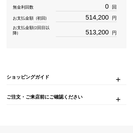
回
無金利回数
タイプ
円
お支払金額
(初回)
メンズ
お支払金額(2回目以
円
降)
ブレスサイズ
約19.5cm
ムーブメント
自動巻き
ショッピングガイド
防水
ご注文・ご来店前にご確認ください
100m防水
文字盤種
-