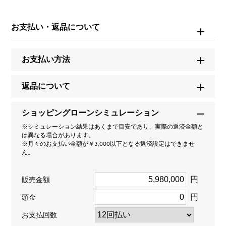
お問い合わせ商
品ID
お支払い・返品について
W263480
お支払い方法
商品名
ヨットマスターII
返品について
ブランド名
ショッピングローンシミュレーション
ロレックス
※シミュレーション結果はあくまで目安であり、実際の返済金額と
は異なる場合があります。
※月々のお支払い金額が￥3,000以下となる返済設定はできませ
モデル名
ん。
ヨットマスターII
円
販売金額
円
型番
頭金
お支払回数
116689