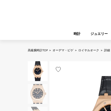
時計
ジュエリー
高級腕時計TOP
>
オーデマ・ピゲ
>
ロイヤルオーク
>
詳細
ROLEX
YUKIZAKI
ジュエリー
バーキン
ロレックス
A.LANGE & SOHNE
REGALIA
ガーデンパーティー
ランゲ＆ゾーネ
レガリア
FRANCK MULLER
NOMBRE putite
小物
フランク・ミュラー
ノンブルプティ