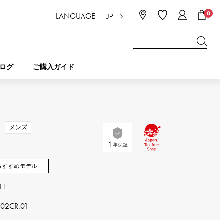
0
LANGUAGE -
JP
日本語
ENGLISH
한국
简体中文
繁体中文
ログ
ご購入ガイド
BREITLING
ブライダル
ジュエリー
ピコタンロック
ブライトリング
メンズ
IWC
NOMBRE
チャーム
IWC
ノンブル
おすすめモデル
ET
NTIN
PANERAI
eclat
タン
パネライ
エクラ
02CR.01