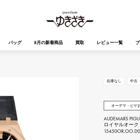
バッグ
8月の新着商品
買取
レビュー一覧
ブ
HUBLOT
OMEGA
ブランド
ジュエリー
セレクト
ジュエリー
オータクロア
ケリー
ウブロ
オメガ
在庫なし
中古
Breguet
PATEK PHILIPPE
DOUBLE TOP
YOBIKO
エブリン
財布
ブレゲ
パテック・フィリップ
ダブルトップ
ヨビコ
オーデマ・ピゲ
AUDEMARS PIGU
RICHARD MILLE
VACHERON CONSTA
ALPHA
ALPHA putite
その他
ロイヤルオーク
リシャール・ミル
ヴァシュロン・コンスタン
アルファ
アルファプティ
15450OR.OO.D0