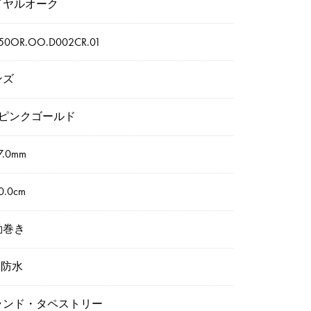
イヤルオーク
50OR.OO.D002CR.01
ンズ
8ピンクゴールド
7.0mm
.0cm
動巻き
m防水
ランド・タペストリー