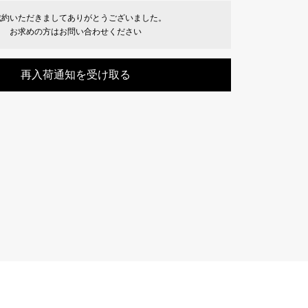
Cartier
ETERNITY
成約いただきましてありがとうございました。
カルティエ
エタニティ
お求めの方はお問い合わせください
TAG HEUER
USED ALPHA
再入荷通知を受け取る
タグホイヤー
アルファ認定中古