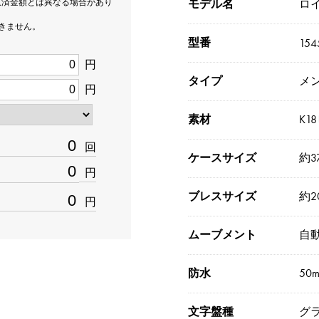
返済金額とは異なる場合があり
モデル名
ロ
できません。
型番
154
円
タイプ
メ
円
素材
K1
回
ケースサイズ
約3
円
ブレスサイズ
約20
円
ムーブメント
自
防水
50
文字盤種
グ