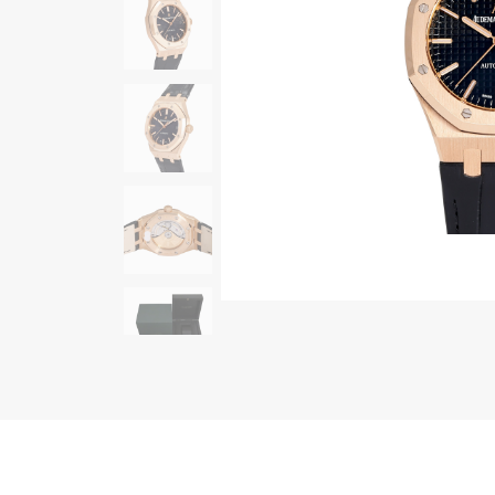
AUDEMARS PIGUET
RICH CROSS
オーデマ・ピゲ
リッチクロス
HARRY WINSTON
HIMAWARI
ハリー・ウィンストン
ヒマワリ
DUNAMIS
デュナミス