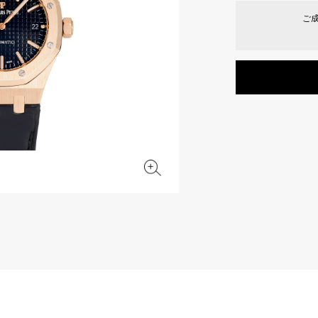
JAEGER LE COULTRE
CHANEL
エルメスバッグ
TwinPinky
ANGLER
ご
ジャガー・ルクルト
シャネル
ツインピンキー
アングラー
BVLGARI
ZENITH
YUKIZAKI BACHIKAN
USED NOMBRE
ブルガリ
ゼニス
ゆきざき バチカン
ノンブル認定中古
TABLE CLOCK
VINTAGE WATCH
置き時計
ヴィンテージウォッチ
オリジナルジュエリー一覧へ
すべての時計ブランドを見る