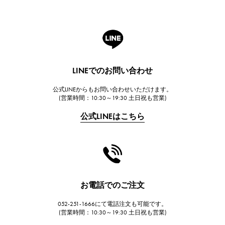
ROGER DUBUIS
ロジェ・デュブイ
A.LANGE & SOHNE
ランゲ＆ゾーネ
HUBLOT
LINEでのお問い合わせ
ウブロ
公式LINEからもお問い合わせいただけます。
FRANCK MULLER
(営業時間：10:30～19:30 土日祝も営業)
フランク・ミュラー
公式LINEはこちら
CHANEL
シャネル
HARRY WINSTON
ハリー・ウィンストン
JAEGER LE COULTRE
お電話でのご注文
ジャガー・ルクルト
052-251-1666にて電話注文も可能です。
IWC
(営業時間：10:30～19:30 土日祝も営業)
IWC