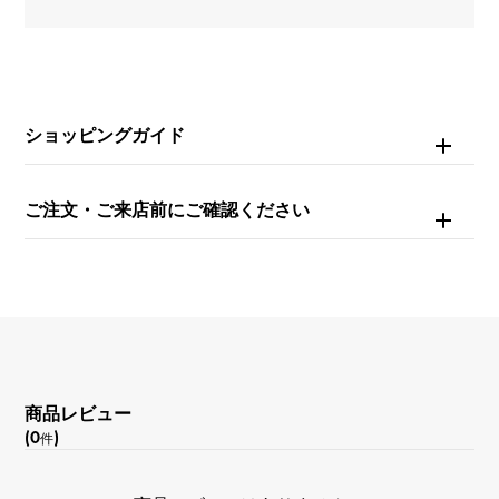
ブレスサイズ
約16.0cm
ムーブメント
ショッピングガイド
クォーツ
防水
ご注文・ご来店前にご確認ください
30m防水
文字盤種
-
文字盤色
商品レビュー
(0
)
ブラック
件