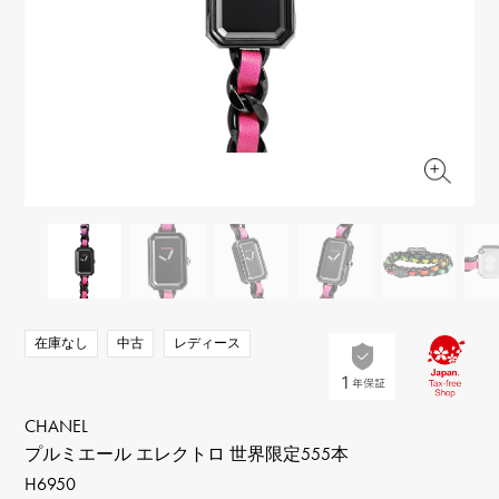
RICH CROSS
TwinPinky
ヴァシュロン・コンスタ
リッチクロス
ツインピンキー
ンタン
ANGLER
ETERNITY
AUDEMARS PIGUET
JAEGER LE COULTRE
アングラー
エタニティ
オーデマ・ピゲ
ジャガー・ルクルト
HIMAWARI
YUKIZAKI BACHIKAN
CHANEL
Cartier
ヒマワリ
ゆきざき バチカン
シャネル
カルティエ
USED NOMBRE
USED ALPHA
HARRY WINSTON
BVLGARI
ノンブル認定中古
アルファ認定中古
ハリー・ウィンストン
ブルガリ
ZENITH
TAG HEUER
ゼニス
タグホイヤー
オリジナルジュエリー一覧へ
DUNAMIS
TABLE CLOCK
デュナミス
置き時計
VINTAGE WATCH
在庫なし
中古
レディース
ヴィンテージウォッチ
すべての時計ブランドを見る
CHANEL
プルミエール エレクトロ 世界限定555本
H6950