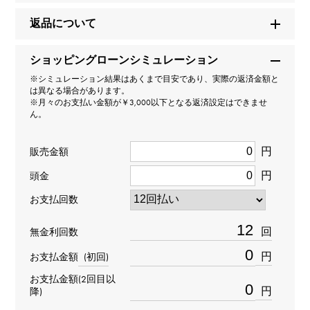
商品名
返品について
プルミエール エレクトロ 世界限定555本
ショッピングローンシミュレーション
ブランド名
※シミュレーション結果はあくまで目安であり、実際の返済金額と
シャネル
は異なる場合があります。
※月々のお支払い金額が￥3,000以下となる返済設定はできませ
ん。
モデル名
円
販売金額
プルミエール
円
頭金
型番
お支払回数
H6950
回
無金利回数
タイプ
円
お支払金額
(初回)
レディース
お支払金額(2回目以
円
降)