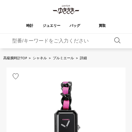
時計
ジュエリー
バッグ
買取
バーキン
オータクロア
YUKIZAKI
ROLEX
ブランド
セレクト
HUBLOT
ブライダル
ジュエリー
ロレックス
ジュエリー
ジュエリー
ウブロ
ジュエリー
高級腕時計TOP
>
シャネル
>
プルミエール
>
詳細
ケリー
ピコタンロック
OMEGA
BREITLING
オメガ
ブライトリング
REGALIA
DOUBLE TOP
ガーデンパーティー
エブリン
レガリア
ダブルトップ
A.LANGE & SOHNE
Breguet
ランゲ＆ゾーネ
ブレゲ
YOBIKO
NOMBRE
財布
チャーム
ヨビコ
ノンブル
PATEK PHILIPPE
IWC
IWC
パテック・フィリップ
NOMBRE putite
ALPHA
小物
その他
ノンブルプティ
アルファ
FRANCK MULLER
RICHARD MILLE
フランク・ミュラー
リシャール・ミル
ALPHA putite
eclat
アルファプティ
エクラ
VACHERON
PANERAI
エルメスバッグ
CONSTANTIN
パネライ