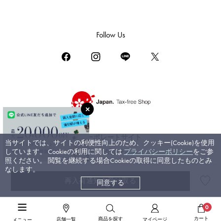
ダミアーニ
TUDOR
Follow Us
チューダー（チュードル）
TIFFANY&Co.
ティファニー
PIAGET
ピアジェ
BOUCHERON
ブシュロン
コーポレートサイト
当サイトでは、サイトの利便性向上のため、クッキー(Cookie)を使用
BVLGARI
しています。 Cookieの利用に関しては
プライバシーポリシー
をご参
ブライダルサイト
ブルガリ
照ください。 閲覧を継続する場合Cookieの取得に同意したものとみ
なします。
RICHARD MILLE
再入荷通知を受け取る
同意する
©ジェムキャッスルゆきざき. All rights reserved.
リシャール・ミル
高級腕時計TOP
>
シャネル
>
プルミエール
>
詳細
0
カート
商品を探す
店舗一覧
マイページ
メニュー