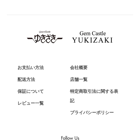
BREITLING
ブライトリング
TAG HEUER
タグ・ホイヤー
Van Cleef & Arpels
ヴァンクリーフ&アーペル
HERMES
エルメス
お支払い方法
会社概要
Chopard
配送方法
店舗一覧
ショパール
保証について
特定商取引法に関する表
ZENITH
記
レビュー一覧
ゼニス
プライバシーポリシー
DAMIANI
ダミアーニ
TUDOR
Follow Us
チューダー（チュードル）