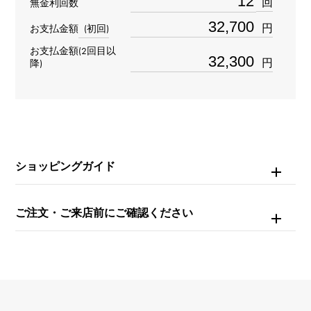
回
無金利回数
タイプ
円
お支払金額
(初回)
レディース
お支払金額(2回目以
円
降)
ブレスサイズ
約13.5cm
ムーブメント
ショッピングガイド
クォーツ
防水
ご注文・ご来店前にご確認ください
日常生活防水
文字盤種
-