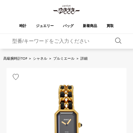
時計
ジュエリー
バッグ
新着商品
買取
バーキン
オータクロア
YUKIZAKI
ROLEX
ブランド
セレクト
HUBLOT
ブライダル
ジュエリー
ロレックス
ジュエリー
ジュエリー
ウブロ
ジュエリー
高級腕時計TOP
>
シャネル
>
プルミエール
>
詳細
ケリー
ピコタンロック
OMEGA
BREITLING
オメガ
ブライトリング
REGALIA
DOUBLE TOP
ガーデンパーティー
エブリン
レガリア
ダブルトップ
A.LANGE & SOHNE
Breguet
ランゲ＆ゾーネ
ブレゲ
YOBIKO
NOMBRE
財布
チャーム
ヨビコ
ノンブル
PATEK PHILIPPE
IWC
IWC
パテック・フィリップ
NOMBRE putite
ALPHA
小物
その他
ノンブルプティ
アルファ
FRANCK MULLER
RICHARD MILLE
フランク・ミュラー
リシャール・ミル
ALPHA putite
eclat
アルファプティ
エクラ
VACHERON
PANERAI
エルメスバッグ
CONSTANTIN
パネライ