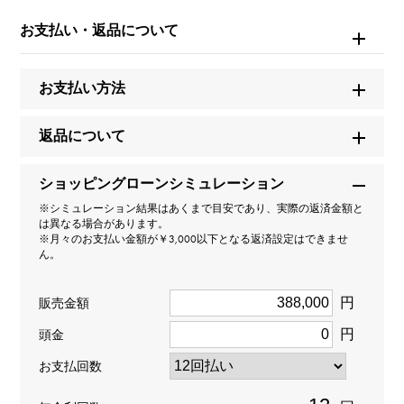
お問い合わせ商
お支払い・返品について
品ID
W260422
お支払い方法
商品名
返品について
プルミエール S
ショッピングローンシミュレーション
ブランド名
※シミュレーション結果はあくまで目安であり、実際の返済金額と
シャネル
は異なる場合があります。
※月々のお支払い金額が￥3,000以下となる返済設定はできませ
ん。
モデル名
円
販売金額
プルミエール
円
頭金
型番
お支払回数
H0001