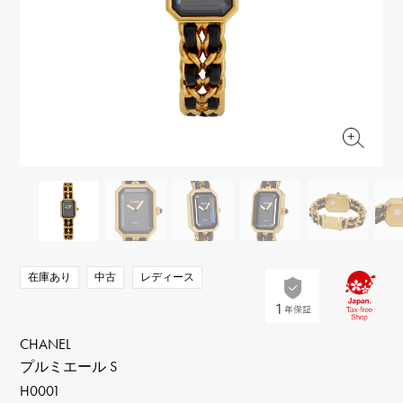
RICH CROSS
TwinPinky
ヴァシュロン・コンスタ
リッチクロス
ツインピンキー
ンタン
ANGLER
ETERNITY
AUDEMARS PIGUET
JAEGER LE COULTRE
アングラー
エタニティ
オーデマ・ピゲ
ジャガー・ルクルト
HIMAWARI
YUKIZAKI BACHIKAN
CHANEL
Cartier
ヒマワリ
ゆきざき バチカン
シャネル
カルティエ
USED NOMBRE
USED ALPHA
HARRY WINSTON
BVLGARI
ノンブル認定中古
アルファ認定中古
ハリー・ウィンストン
ブルガリ
ZENITH
TAG HEUER
ゼニス
タグホイヤー
オリジナルジュエリー一覧へ
DUNAMIS
TABLE CLOCK
デュナミス
置き時計
VINTAGE WATCH
在庫あり
中古
レディース
ヴィンテージウォッチ
すべての時計ブランドを見る
CHANEL
プルミエール S
H0001