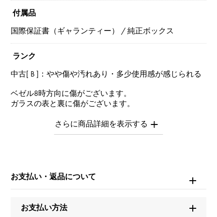
付属品
国際保証書（ギャランティー） / 純正ボックス
ランク
中古[ B ]：やや傷や汚れあり・多少使用感が感じられる
ベゼル8時方向に傷がございます。
ガラスの表と裏に傷がございます。
※中古品につき全体的に多少の小傷がございます。
※商品によっては、写真では確認できない傷がある場合
もございます。
※詳細はお問い合わせください。
お支払い・返品について
お問い合わせ商
品ID
W249930
お支払い方法