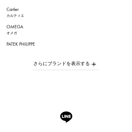
Cartier
カルティエ
OMEGA
オメガ
PATEK PHILIPPE
パテック・フィリップ
AUDEMARS PIGUET
オーデマ・ピゲ
Breguet
ブレゲ
ROGER DUBUIS
ロジェ・デュブイ
A.LANGE & SOHNE
ランゲ＆ゾーネ
HUBLOT