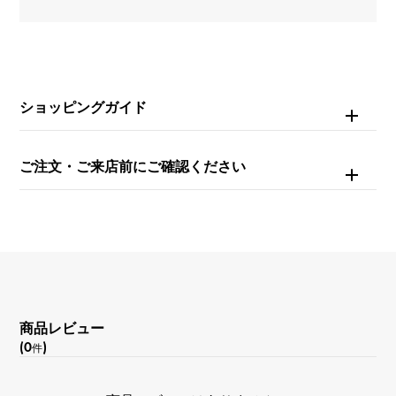
ブレスサイズ
約18.5cm
ムーブメント
ショッピングガイド
自動巻き
ご注文・ご来店前にご確認ください
防水
100m防水
文字盤種
スケルトン
商品レビュー
文字盤色
(0
)
件
ブルー/シルバー