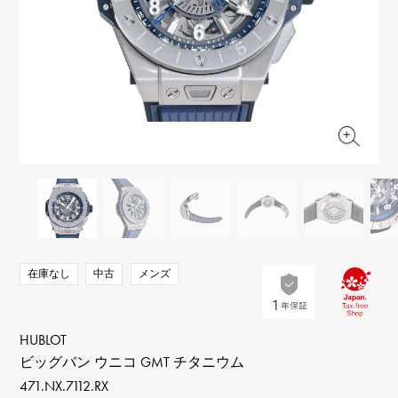
RICH CROSS
TwinPinky
ヴァシュロン・コンスタ
リッチクロス
ツインピンキー
ンタン
ANGLER
ETERNITY
AUDEMARS PIGUET
JAEGER LE COULTRE
アングラー
エタニティ
オーデマ・ピゲ
ジャガー・ルクルト
HIMAWARI
YUKIZAKI BACHIKAN
CHANEL
Cartier
ヒマワリ
ゆきざき バチカン
シャネル
カルティエ
USED NOMBRE
USED ALPHA
HARRY WINSTON
BVLGARI
ノンブル認定中古
アルファ認定中古
ハリー・ウィンストン
ブルガリ
ZENITH
TAG HEUER
ゼニス
タグホイヤー
オリジナルジュエリー一覧へ
DUNAMIS
TABLE CLOCK
デュナミス
置き時計
VINTAGE WATCH
在庫なし
中古
メンズ
ヴィンテージウォッチ
すべての時計ブランドを見る
HUBLOT
ビッグバン ウニコ GMT チタニウム
471.NX.7112.RX