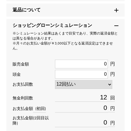
商品名
返品について
ビッグバン ウニコ GMT チタニウム
ショッピングローンシミュレーション
※シミュレーション結果はあくまで目安であり、実際の返済金額と
ブランド名
は異なる場合があります。
※月々のお支払い金額が￥3,000以下となる返済設定はできませ
ウブロ
ん。
モデル名
円
販売金額
ビッグバン
円
頭金
お支払回数
型番
471.NX.7112.RX
回
無金利回数
円
お支払金額
(初回)
タイプ
お支払金額(2回目以
メンズ
円
降)