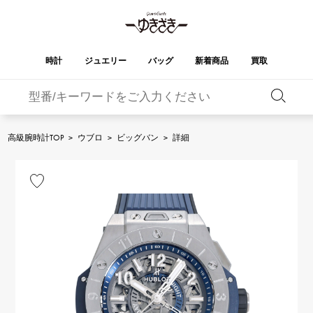
時計
ジュエリー
バッグ
新着商品
買取
バーキン
オータクロア
YUKIZAKI
ROLEX
ブランド
セレクト
HUBLOT
ブライダル
ジュエリー
ロレックス
ジュエリー
ジュエリー
ウブロ
ジュエリー
高級腕時計TOP
>
ウブロ
>
ビッグバン
>
詳細
ケリー
ピコタンロック
OMEGA
BREITLING
オメガ
ブライトリング
REGALIA
DOUBLE TOP
ガーデンパーティー
エブリン
レガリア
ダブルトップ
A.LANGE & SOHNE
Breguet
ランゲ＆ゾーネ
ブレゲ
YOBIKO
NOMBRE
財布
チャーム
ヨビコ
ノンブル
PATEK PHILIPPE
IWC
IWC
パテック・フィリップ
NOMBRE putite
ALPHA
小物
その他
ノンブルプティ
アルファ
FRANCK MULLER
RICHARD MILLE
フランク・ミュラー
リシャール・ミル
ALPHA putite
eclat
アルファプティ
エクラ
VACHERON
PANERAI
エルメスバッグ
CONSTANTIN
パネライ