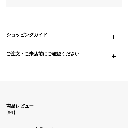
ムーブメント
自動巻き
ショッピングガイド
防水
300m防水
ご注文・ご来店前にご確認ください
文字盤種
-
文字盤色
ブラック
商品レビュー
(0
)
件
機能
デイト表示