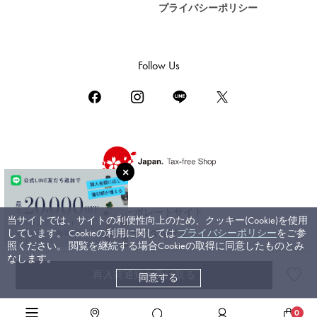
プライバシーポリシー
DAMIANI
ダミアーニ
TUDOR
Follow Us
チューダー（チュードル）
TIFFANY&Co.
ティファニー
PIAGET
ピアジェ
BOUCHERON
ブシュロン
コーポレートサイト
当サイトでは、サイトの利便性向上のため、クッキー(Cookie)を使用
BVLGARI
しています。 Cookieの利用に関しては
プライバシーポリシー
をご参
ブライダルサイト
ブルガリ
照ください。 閲覧を継続する場合Cookieの取得に同意したものとみ
なします。
RICHARD MILLE
再入荷通知を受け取る
同意する
©ジェムキャッスルゆきざき. All rights reserved.
リシャール・ミル
高級腕時計TOP
>
パネライ
>
ルミノール1950
>
詳細
0