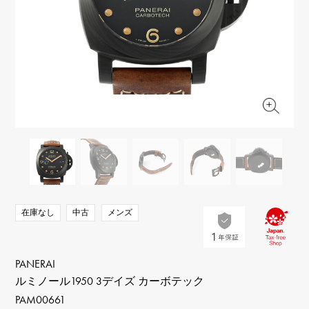
RICH CROSS
TwinPinky
ヴァシュロン・コンスタ
リッチクロス
ツインピンキー
ンタン
ANGLER
ETERNITY
AUDEMARS PIGUET
JAEGER LE COULTRE
アングラー
エタニティ
オーデマ・ピゲ
ジャガー・ルクルト
HIMAWARI
YUKIZAKI BACHIKAN
CHANEL
Cartier
ヒマワリ
ゆきざき バチカン
シャネル
カルティエ
USED NOMBRE
USED ALPHA
HARRY WINSTON
BVLGARI
ノンブル認定中古
アルファ認定中古
ハリー・ウィンストン
ブルガリ
ZENITH
TAG HEUER
ゼニス
タグホイヤー
オリジナルジュエリー一覧へ
DUNAMIS
TABLE CLOCK
デュナミス
置き時計
VINTAGE WATCH
在庫なし
中古
メンズ
ヴィンテージウォッチ
すべての時計ブランドを見る
PANERAI
ルミノール1950 3デイズ カーボテック
PAM00661