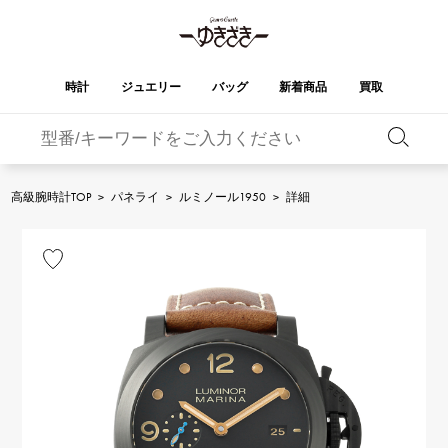
時計
ジュエリー
バッグ
新着商品
買取
バーキン
オータクロア
YUKIZAKI
ROLEX
ブランド
セレクト
HUBLOT
ブライダル
ジュエリー
ロレックス
ジュエリー
ジュエリー
ウブロ
ジュエリー
高級腕時計TOP
>
パネライ
>
ルミノール1950
>
詳細
ケリー
ピコタンロック
OMEGA
BREITLING
オメガ
ブライトリング
REGALIA
DOUBLE TOP
ガーデンパーティー
エブリン
レガリア
ダブルトップ
A.LANGE & SOHNE
Breguet
ランゲ＆ゾーネ
ブレゲ
YOBIKO
NOMBRE
財布
チャーム
ヨビコ
ノンブル
PATEK PHILIPPE
IWC
IWC
パテック・フィリップ
NOMBRE putite
ALPHA
小物
その他
ノンブルプティ
アルファ
FRANCK MULLER
RICHARD MILLE
フランク・ミュラー
リシャール・ミル
ALPHA putite
eclat
アルファプティ
エクラ
VACHERON
PANERAI
エルメスバッグ
CONSTANTIN
パネライ