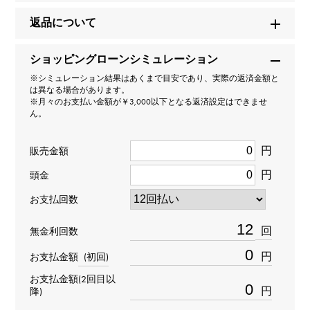
ルミノール1950 3デイズ カーボテック
返品について
ブランド名
ショッピングローンシミュレーション
パネライ
※シミュレーション結果はあくまで目安であり、実際の返済金額と
は異なる場合があります。
モデル名
※月々のお支払い金額が￥3,000以下となる返済設定はできませ
ん。
ルミノール1950
円
販売金額
型番
円
頭金
PAM00661
お支払回数
タイプ
回
無金利回数
メンズ
円
お支払金額
(初回)
お支払金額(2回目以
ブレスサイズ
円
降)
約18.0cm