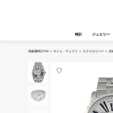
時計
ジュエリー
高級腕時計TOP
>
ロジェ・デュブイ
>
エクスカリバー
>
詳
ROLEX
YUKIZAKI
ジュエリー
バーキン
ロレックス
A.LANGE & SOHNE
REGALIA
ガーデンパーティー
ランゲ＆ゾーネ
レガリア
FRANCK MULLER
NOMBRE putite
小物
フランク・ミュラー
ノンブルプティ