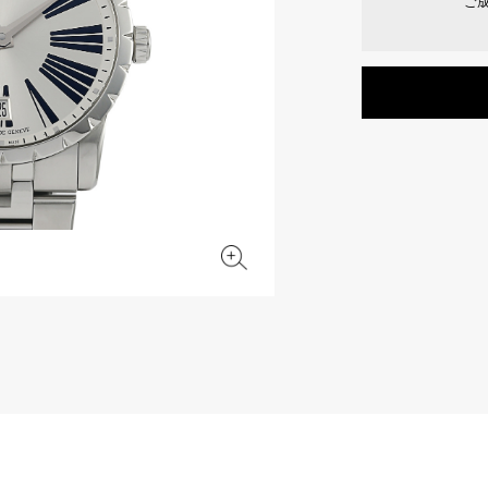
ご
JAEGER LE COULTRE
CHANEL
エルメスバッグ
TwinPinky
ANGLER
ジャガー・ルクルト
シャネル
ツインピンキー
アングラー
BVLGARI
ZENITH
YUKIZAKI BACHIKAN
USED NOMBRE
ブルガリ
ゼニス
ゆきざき バチカン
ノンブル認定中古
TABLE CLOCK
VINTAGE WATCH
置き時計
ヴィンテージウォッチ
オリジナルジュエリー一覧へ
すべての時計ブランドを見る