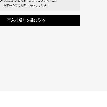
成約いただきましてありがとうございました。
Cartier
お求めの方はお問い合わせください
ETERNITY
カルティエ
エタニティ
再入荷通知を受け取る
TAG HEUER
USED ALPHA
タグホイヤー
アルファ認定中古