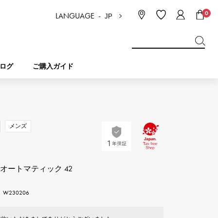
0
LANGUAGE -
JP
日本語
ENGLISH
한국
简体中文
繁体中文
ログ
ご購入ガイド
BREITLING
ブライダル
ジュエリー
ピコタンロック
ブライトリング
メンズ
IWC
NOMBRE
チャーム
IWC
ノンブル
オートマティック 42
NTIN
PANERAI
eclat
W230206
タン
パネライ
エクラ