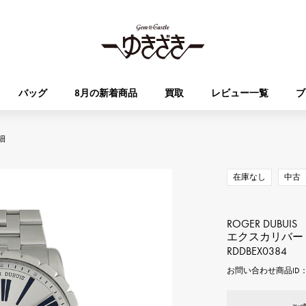
バッグ
8月の新着商品
買取
レビュー一覧
ブ
細
HUBLOT
OMEGA
ブランド
ジュエリー
セレクト
ジュエリー
オータクロア
ケリー
ウブロ
オメガ
在庫なし
中古
Breguet
PATEK PHILIPPE
DOUBLE TOP
YOBIKO
エブリン
財布
ブレゲ
パテック・フィリップ
ROGER DUBUIS
ダブルトップ
ヨビコ
エクスカリバー 
RDDBEX0384
RICHARD MILLE
VACHERON CONSTA
ALPHA
ALPHA putite
その他
お問い合わせ商品ID： 
リシャール・ミル
ヴァシュロン・コンスタン
アルファ
アルファプティ