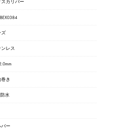
クスカリバー
BEX0384
ンズ
テンレス
2.0mm
動巻き
m防水
ルバー