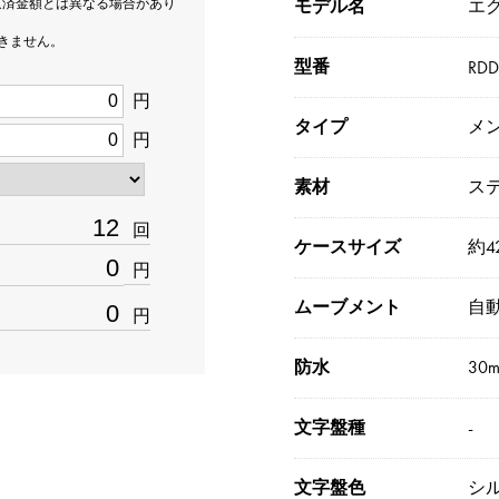
返済金額とは異なる場合があり
モデル名
エ
できません。
型番
RDD
円
タイプ
メ
円
素材
ス
回
ケースサイズ
約4
円
ムーブメント
自
円
防水
30
文字盤種
-
文字盤色
シ