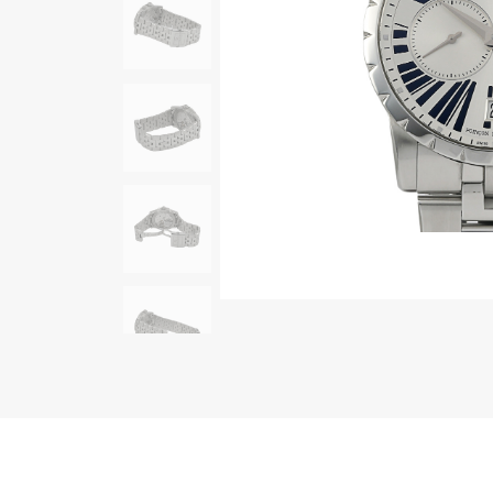
AUDEMARS PIGUET
RICH CROSS
オーデマ・ピゲ
リッチクロス
HARRY WINSTON
HIMAWARI
ハリー・ウィンストン
ヒマワリ
DUNAMIS
デュナミス