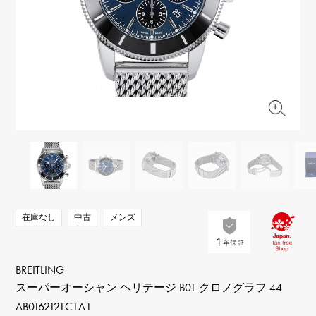
RICH CROSS
TwinPinky
ヴァシュロン・コンスタ
リッチクロス
ツインピンキー
ンタン
ANGLER
ETERNITY
AUDEMARS PIGUET
JAEGER LE COULTRE
アングラー
エタニティ
オーデマ・ピゲ
ジャガー・ルクルト
HIMAWARI
YUKIZAKI BACHIKAN
CHANEL
Cartier
ヒマワリ
ゆきざき バチカン
シャネル
カルティエ
USED NOMBRE
USED ALPHA
HARRY WINSTON
BVLGARI
ノンブル認定中古
アルファ認定中古
ハリー・ウィンストン
ブルガリ
ZENITH
TAG HEUER
ゼニス
タグホイヤー
オリジナルジュエリー一覧へ
DUNAMIS
TABLE CLOCK
デュナミス
置き時計
VINTAGE WATCH
在庫なし
中古
メンズ
ヴィンテージウォッチ
すべての時計ブランドを見る
BREITLING
スーパーオーシャン ヘリテージ B01 クロノグラフ 44
AB0162121C1A1