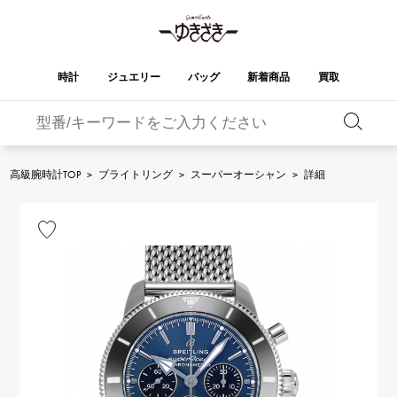
時計
ジュエリー
バッグ
新着商品
買取
バーキン
オータクロア
YUKIZAKI
ROLEX
ブランド
セレクト
HUBLOT
ブライダル
ジュエリー
ロレックス
ジュエリー
ジュエリー
ウブロ
ジュエリー
高級腕時計TOP
>
ブライトリング
>
スーパーオーシャン
>
詳細
ケリー
ピコタンロック
OMEGA
BREITLING
オメガ
ブライトリング
REGALIA
DOUBLE TOP
ガーデンパーティー
エブリン
レガリア
ダブルトップ
A.LANGE & SOHNE
Breguet
ランゲ＆ゾーネ
ブレゲ
YOBIKO
NOMBRE
財布
チャーム
ヨビコ
ノンブル
PATEK PHILIPPE
IWC
IWC
パテック・フィリップ
NOMBRE putite
ALPHA
小物
その他
ノンブルプティ
アルファ
FRANCK MULLER
RICHARD MILLE
フランク・ミュラー
リシャール・ミル
ALPHA putite
eclat
アルファプティ
エクラ
VACHERON
PANERAI
エルメスバッグ
CONSTANTIN
パネライ