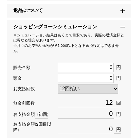
スーパーオーシャン ヘリテージ B01 クロノグラフ 44
返品について
ブランド名
ショッピングローンシミュレーション
ブライトリング
※シミュレーション結果はあくまで目安であり、実際の返済金額と
は異なる場合があります。
※月々のお支払い金額が￥3,000以下となる返済設定はできませ
モデル名
ん。
スーパーオーシャン
円
販売金額
円
型番
頭金
お支払回数
AB0162121C1A1
回
無金利回数
タイプ
円
お支払金額
(初回)
メンズ
お支払金額(2回目以
円
降)
ブレスサイズ