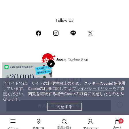
ダミアーニ
TUDOR
Follow Us
チューダー（チュードル）
TIFFANY&Co.
ティファニー
PIAGET
ピアジェ
BOUCHERON
ブシュロン
コーポレートサイト
当サイトでは、サイトの利便性向上のため、クッキー(Cookie)を使用
BVLGARI
しています。 Cookieの利用に関しては
プライバシーポリシー
をご参
ブライダルサイト
ブルガリ
照ください。 閲覧を継続する場合Cookieの取得に同意したものとみ
なします。
RICHARD MILLE
再入荷通知を受け取る
同意する
©ジェムキャッスルゆきざき. All rights reserved.
リシャール・ミル
高級腕時計TOP
>
ブライトリング
>
スーパーオーシャン
>
詳細
0
カート
商品を探す
店舗一覧
マイページ
メニュー