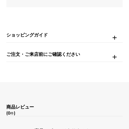
約18.5cm
ムーブメント
自動巻き
ショッピングガイド
防水
ご注文・ご来店前にご確認ください
200m防水
文字盤種
-
文字盤色
商品レビュー
ミッドナイトブルー
(0
)
件
機能