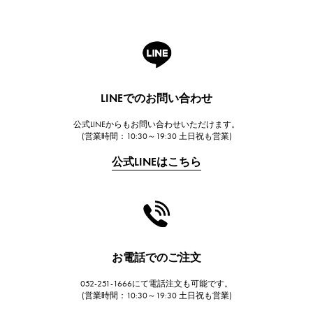
ROGER DUBUIS
ロジェ・デュブイ
A.LANGE & SOHNE
ランゲ＆ゾーネ
HUBLOT
LINEでのお問い合わせ
ウブロ
公式LINEからもお問い合わせいただけます。
FRANCK MULLER
(営業時間：10:30～19:30 土日祝も営業)
フランク・ミュラー
公式LINEはこちら
CHANEL
シャネル
HARRY WINSTON
ハリー・ウィンストン
JAEGER LE COULTRE
お電話でのご注文
ジャガー・ルクルト
052-251-1666にて電話注文も可能です。
IWC
(営業時間：10:30～19:30 土日祝も営業)
IWC