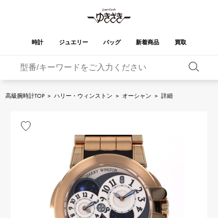
時計
ジュエリー
バッグ
新着商品
買取
バーキン
オータクロア
YUKIZAKI
ROLEX
ブランド
セレクト
HUBLOT
ブライダル
ジュエリー
ロレックス
ジュエリー
ジュエリー
ウブロ
ジュエリー
高級腕時計TOP
>
ハリー・ウィンストン
>
オーシャン
>
詳細
ケリー
ピコタンロック
OMEGA
BREITLING
オメガ
ブライトリング
REGALIA
DOUBLE TOP
ガーデンパーティー
エブリン
レガリア
ダブルトップ
A.LANGE & SOHNE
Breguet
ランゲ＆ゾーネ
ブレゲ
YOBIKO
NOMBRE
財布
チャーム
ヨビコ
ノンブル
PATEK PHILIPPE
IWC
IWC
パテック・フィリップ
NOMBRE putite
ALPHA
小物
その他
ノンブルプティ
アルファ
FRANCK MULLER
RICHARD MILLE
フランク・ミュラー
リシャール・ミル
ALPHA putite
eclat
アルファプティ
エクラ
VACHERON
PANERAI
エルメスバッグ
CONSTANTIN
パネライ