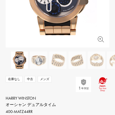
RICH CROSS
TwinPinky
ヴァシュロン・コンスタ
リッチクロス
ツインピンキー
ンタン
ANGLER
ETERNITY
AUDEMARS PIGUET
JAEGER LE COULTRE
アングラー
エタニティ
オーデマ・ピゲ
ジャガー・ルクルト
HIMAWARI
YUKIZAKI BACHIKAN
CHANEL
Cartier
ヒマワリ
ゆきざき バチカン
シャネル
カルティエ
USED NOMBRE
USED ALPHA
HARRY WINSTON
BVLGARI
ノンブル認定中古
アルファ認定中古
ハリー・ウィンストン
ブルガリ
ZENITH
TAG HEUER
ゼニス
タグホイヤー
オリジナルジュエリー一覧へ
DUNAMIS
TABLE CLOCK
デュナミス
置き時計
VINTAGE WATCH
在庫なし
中古
メンズ
ヴィンテージウォッチ
すべての時計ブランドを見る
HARRY WINSTON
オーシャン デュアルタイム
400-MATZ44RR