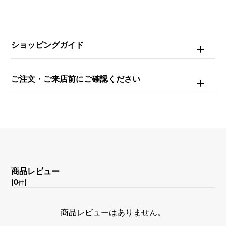
ムーブメント
自動巻き
ショッピングガイド
文字盤種
ご注文・ご来店前にご確認ください
-
文字盤色
シルバー/グレー
機能
商品レビュー
デュアルタイム デイ/ナイト表示 デイト表示
(0
)
件
商品レビューはありません。