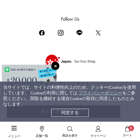
ダミアーニ
TUDOR
Follow Us
チューダー（チュードル）
TIFFANY&Co.
ティファニー
PIAGET
ピアジェ
BOUCHERON
ブシュロン
コーポレートサイト
当サイトでは、サイトの利便性向上のため、クッキー(Cookie)を使用
BVLGARI
しています。 Cookieの利用に関しては
プライバシーポリシー
をご参
ブライダルサイト
ブルガリ
照ください。 閲覧を継続する場合Cookieの取得に同意したものとみ
なします。
RICHARD MILLE
再入荷通知を受け取る
同意する
©ジェムキャッスルゆきざき. All rights reserved.
リシャール・ミル
高級腕時計TOP
>
ハリー・ウィンストン
>
オーシャン
>
詳細
0
カート
商品を探す
店舗一覧
マイページ
メニュー