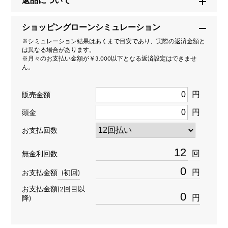
返品について
ブランド名
ショッピングローンシミュレーション
ハリー・ウィンストン
※シミュレーション結果はあくまで目安であり、実際の返済金額と
は異なる場合があります。
※月々のお支払い金額が￥3,000以下となる返済設定はできませ
モデル名
ん。
オーシャン
円
販売金額
円
型番
頭金
お支払回数
400-MATZ44RR
回
無金利回数
タイプ
円
お支払金額
(初回)
メンズ
お支払金額(2回目以
円
降)
ブレスサイズ
約16.5cm