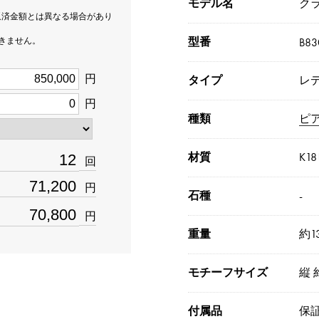
モデル名
ク
返済金額とは異なる場合があり
型番
できません。
B83
円
タイプ
レ
円
種類
ピ
材質
K1
回
円
石種
-
円
重量
約13
モチーフサイズ
縦 
付属品
保