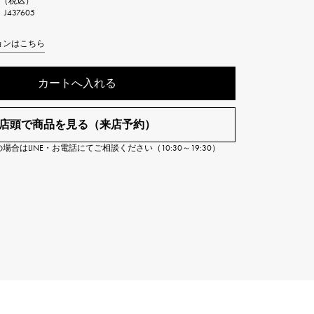
0円（税込）
Cartier
437605
ETERNITY
カルティエ
エタニティ
ョンはこちら
TAG HEUER
USED ALPHA
カートへ入れる
タグホイヤー
アルファ認定中古
店頭で商品を見る（来店予約）
合はLINE・お電話にてご相談ください（10:30～19:30）