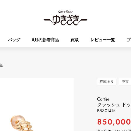
バッグ
8月の新着商品
買取
レビュー一覧
ブ
HUBLOT
OMEGA
細
ブランド
ジュエリー
セレクト
ジュエリー
オータクロア
ケリー
ウブロ
オメガ
在庫あり
中古
Breguet
PATEK PHILIPPE
DOUBLE TOP
YOBIKO
エブリン
財布
ブレゲ
パテック・フィリップ
ダブルトップ
ヨビコ
Cartier
クラッシュ ドゥ
B8301415
RICHARD MILLE
VACHERON CONSTA
ALPHA
ALPHA putite
その他
リシャール・ミル
ヴァシュロン・コンスタン
850,00
アルファ
アルファプティ