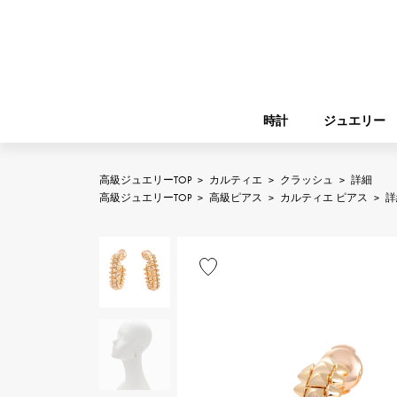
時計
ジュエリー
高級ジュエリーTOP
>
カルティエ
>
クラッシュ
>
詳細
ROLEX
高級ジュエリーTOP
>
高級ピアス
>
カルティエ ピアス
>
詳
YUKIZAKI
ジュエリー
バーキン
ロレックス
A.LANGE & SOHNE
REGALIA
ガーデンパーティー
ランゲ＆ゾーネ
レガリア
FRANCK MULLER
NOMBRE putite
小物
フランク・ミュラー
ノンブルプティ