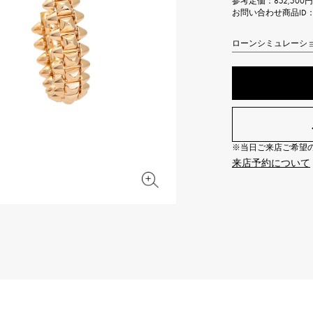
参考定価：
852,50
JAEGER LE COULTRE
CHANEL
お問い合わせ商品ID： J
エルメスバッグ
TwinPinky
ANGLER
ジャガー・ルクルト
シャネル
ツインピンキー
アングラー
ローンシミュレーシ
BVLGARI
ZENITH
YUKIZAKI BACHIKAN
USED NOMBRE
ブルガリ
ゼニス
ゆきざき バチカン
ノンブル認定中古
TABLE CLOCK
VINTAGE WATCH
置き時計
ヴィンテージウォッチ
※当日ご来店ご希望の場
来店予約について
オリジナルジュエリー一覧へ
すべての時計ブランドを見る