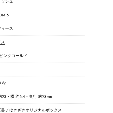
ラッシュ
01415
ディース
アス
8ピンクゴールド
.6g
約23 × 横 約6.4 × 奥行 約23mm
証書 / ゆきざきオリジナルボックス