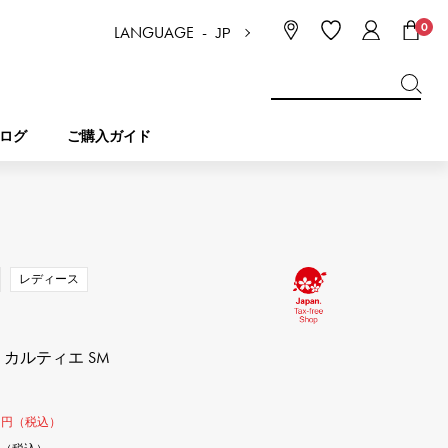
0
LANGUAGE -
JP
日本語
ENGLISH
한국
简体中文
繁体中文
ログ
ご購入ガイド
BREITLING
ブライダル
ジュエリー
ピコタンロック
ブライトリング
レディース
IWC
NOMBRE
チャーム
IWC
ノンブル
 カルティエ SM
NTIN
PANERAI
eclat
タン
パネライ
0
エクラ
円（税込）