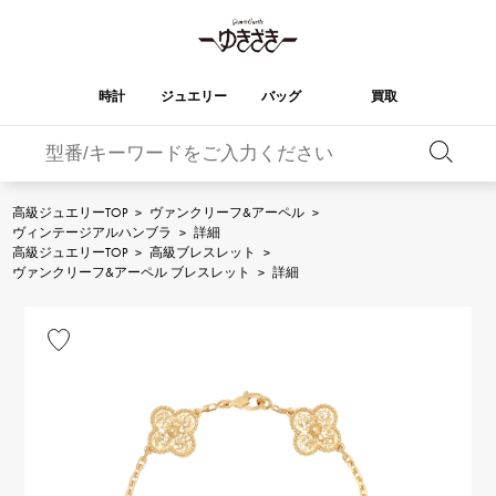
時計
ジュエリー
バッグ
買取
バーキン
オータクロア
YUKIZAKI
ROLEX
ブランド
セレクト
HUBLOT
ブライダル
ジュエリー
ロレックス
ジュエリー
ジュエリー
ウブロ
ジュエリー
高級ジュエリーTOP
>
ヴァンクリーフ&アーペル
>
ヴィンテージアルハンブラ
>
詳細
ケリー
ピコタンロック
OMEGA
BREITLING
高級ジュエリーTOP
>
高級ブレスレット
>
オメガ
ブライトリング
ヴァンクリーフ&アーペル ブレスレット
>
詳細
REGALIA
DOUBLE TOP
ガーデンパーティー
エブリン
レガリア
ダブルトップ
A.LANGE & SOHNE
Breguet
ランゲ＆ゾーネ
ブレゲ
YOBIKO
NOMBRE
財布
チャーム
ヨビコ
ノンブル
PATEK PHILIPPE
IWC
IWC
パテック・フィリップ
NOMBRE putite
ALPHA
小物
その他
ノンブルプティ
アルファ
FRANCK MULLER
RICHARD MILLE
フランク・ミュラー
リシャール・ミル
ALPHA putite
eclat
アルファプティ
エクラ
VACHERON
PANERAI
エルメスバッグ
CONSTANTIN
パネライ