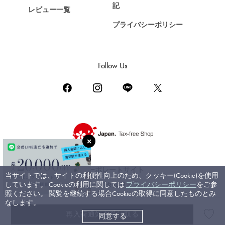
記
レビュー一覧
ゼニス
プライバシーポリシー
DAMIANI
ダミアーニ
TUDOR
Follow Us
チューダー（チュードル）
TIFFANY&Co.
ティファニー
PIAGET
ピアジェ
BOUCHERON
ブシュロン
コーポレートサイト
当サイトでは、サイトの利便性向上のため、クッキー(Cookie)を使用
BVLGARI
しています。 Cookieの利用に関しては
プライバシーポリシー
をご参
ブライダルサイト
ブルガリ
照ください。 閲覧を継続する場合Cookieの取得に同意したものとみ
なします。
RICHARD MILLE
再入荷通知を受け取る
同意する
©ジェムキャッスルゆきざき. All rights reserved.
リシャール・ミル