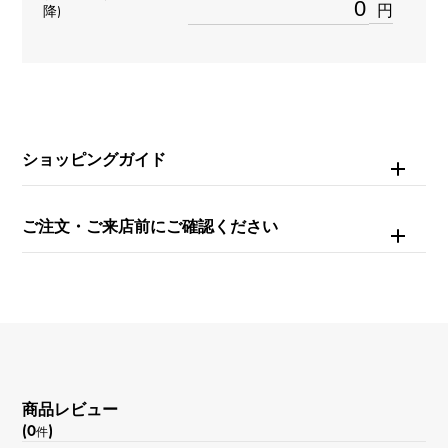
石種
円
降)
-
重量
約15.4g
ショッピングガイド
モチーフサイズ
縦 約14 × 横 約14 × 奥行 約2mm
ご注文・ご来店前にご確認ください
チェーンサイズ
約19cm
内周
約18cm
商品レビュー
(0
)
件