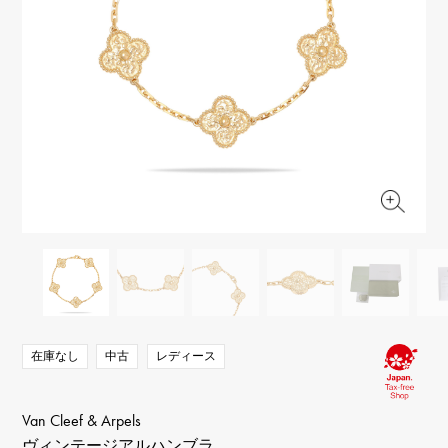
RICH CROSS
TwinPinky
ヴァシュロン・コンスタ
リッチクロス
ツインピンキー
ンタン
ANGLER
ETERNITY
AUDEMARS PIGUET
JAEGER LE COULTRE
アングラー
エタニティ
オーデマ・ピゲ
ジャガー・ルクルト
HIMAWARI
YUKIZAKI BACHIKAN
CHANEL
Cartier
ヒマワリ
ゆきざき バチカン
シャネル
カルティエ
USED NOMBRE
USED ALPHA
HARRY WINSTON
BVLGARI
ノンブル認定中古
アルファ認定中古
ハリー・ウィンストン
ブルガリ
ZENITH
TAG HEUER
ゼニス
タグホイヤー
オリジナルジュエリー一覧へ
DUNAMIS
TABLE CLOCK
デュナミス
置き時計
VINTAGE WATCH
ヴィンテージウォッチ
在庫なし
中古
レディース
すべての時計ブランドを見る
Van Cleef & Arpels
ヴィンテージアルハンブラ