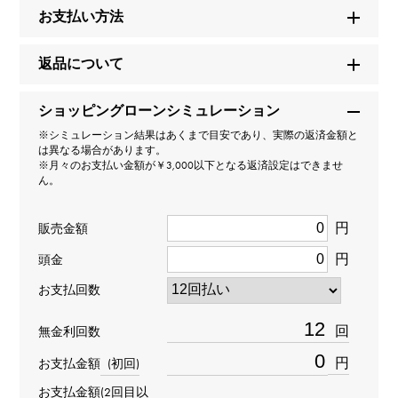
モデル名
お支払い方法
ヴィンテージアルハンブラ
返品について
型番
ショッピングローンシミュレーション
VCARO1IE00
※シミュレーション結果はあくまで目安であり、実際の返済金額と
は異なる場合があります。
タイプ
※月々のお支払い金額が￥3,000以下となる返済設定はできませ
ん。
レディース
円
販売金額
種類
円
頭金
ブレスレット
＞
ｸﾛｰﾊﾞｰ × ブレスレット
お支払回数
材質
回
無金利回数
K18イエローゴールド
円
お支払金額
(初回)
お支払金額(2回目以