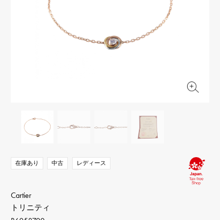
RICH CROSS
TwinPinky
ヴァシュロン・コンスタ
リッチクロス
ツインピンキー
ンタン
ANGLER
ETERNITY
AUDEMARS PIGUET
JAEGER LE COULTRE
アングラー
エタニティ
オーデマ・ピゲ
ジャガー・ルクルト
HIMAWARI
YUKIZAKI BACHIKAN
CHANEL
Cartier
ヒマワリ
ゆきざき バチカン
シャネル
カルティエ
USED NOMBRE
USED ALPHA
HARRY WINSTON
BVLGARI
ノンブル認定中古
アルファ認定中古
ハリー・ウィンストン
ブルガリ
ZENITH
TAG HEUER
ゼニス
タグホイヤー
オリジナルジュエリー一覧へ
DUNAMIS
TABLE CLOCK
デュナミス
置き時計
VINTAGE WATCH
ヴィンテージウォッチ
在庫あり
中古
レディース
すべての時計ブランドを見る
Cartier
トリニティ