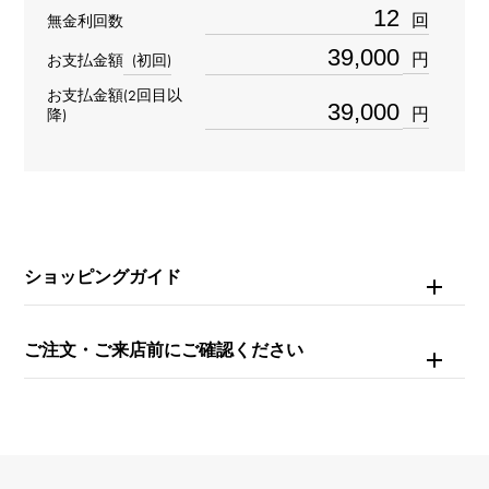
材質
回
無金利回数
K18イエローゴールド K18ピンクゴールド K18ホワイトゴ
円
お支払金額
(初回)
ールド
お支払金額(2回目以
円
降)
石種
ダイヤモンド
重量
約1.8g
ショッピングガイド
モチーフサイズ
ご注文・ご来店前にご確認ください
縦 約8 × 横 約8mm
チェーンサイズ
約16cm