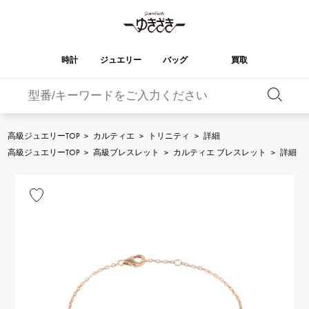
時計
ジュエリー
バッグ
買取
バーキン
オータクロア
YUKIZAKI
ROLEX
ブランド
セレクト
HUBLOT
ブライダル
ジュエリー
ロレックス
ジュエリー
ジュエリー
ウブロ
ジュエリー
高級ジュエリーTOP
>
カルティエ
>
トリニティ
>
詳細
ケリー
ピコタンロック
OMEGA
BREITLING
高級ジュエリーTOP
>
高級ブレスレット
>
カルティエ ブレスレット
>
詳細
オメガ
ブライトリング
REGALIA
DOUBLE TOP
ガーデンパーティー
エブリン
レガリア
ダブルトップ
A.LANGE & SOHNE
Breguet
ランゲ＆ゾーネ
ブレゲ
YOBIKO
NOMBRE
財布
チャーム
ヨビコ
ノンブル
PATEK PHILIPPE
IWC
IWC
パテック・フィリップ
NOMBRE putite
ALPHA
小物
その他
ノンブルプティ
アルファ
FRANCK MULLER
RICHARD MILLE
フランク・ミュラー
リシャール・ミル
ALPHA putite
eclat
アルファプティ
エクラ
VACHERON
PANERAI
エルメスバッグ
CONSTANTIN
パネライ