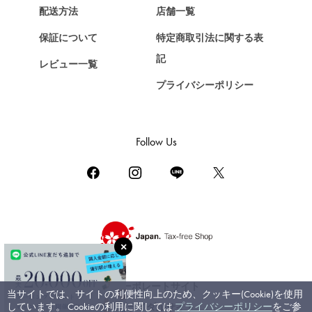
Chopard
配送方法
店舗一覧
ショパール
保証について
特定商取引法に関する表
ZENITH
記
レビュー一覧
ゼニス
プライバシーポリシー
DAMIANI
ダミアーニ
TUDOR
Follow Us
チューダー（チュードル）
TIFFANY&Co.
ティファニー
PIAGET
ピアジェ
BOUCHERON
ブシュロン
コーポレートサイト
当サイトでは、サイトの利便性向上のため、クッキー(Cookie)を使用
BVLGARI
しています。 Cookieの利用に関しては
プライバシーポリシー
をご参
ブライダルサイト
ブルガリ