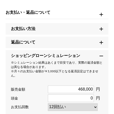
ブランド名
カルティエ
お支払い・返品について
モデル名
お支払い方法
トリニティ
返品について
型番
ショッピングローンシミュレーション
B6058700
※シミュレーション結果はあくまで目安であり、実際の返済金額と
は異なる場合があります。
タイプ
※月々のお支払い金額が￥3,000以下となる返済設定はできませ
ん。
レディース
円
販売金額
種類
円
頭金
ブレスレット
お支払回数