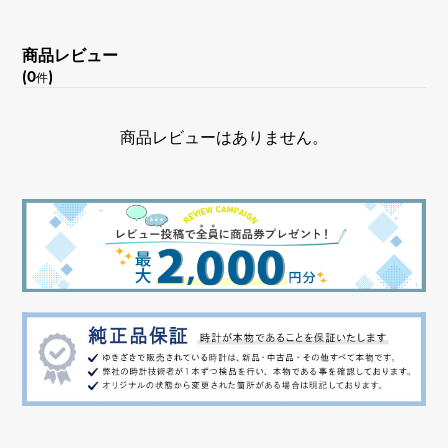
内周
商品レビュー
約15.5cm
(0
)
件
商品レビューはありません。