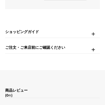
ダイヤモンド 約0.380ct
重量
約5.3g
ショッピングガイド
モチーフサイズ
縦 約21 × 横 約19mm
ご注文・ご来店前にご確認ください
チェーンサイズ
約41cm
商品レビュー
(0
)
件