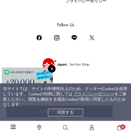
プライバシーポリシー
DAMIANI
ダミアーニ
TUDOR
Follow Us
チューダー（チュードル）
TIFFANY&Co.
ティファニー
PIAGET
ピアジェ
BOUCHERON
ブシュロン
コーポレートサイト
当サイトでは、サイトの利便性向上のため、クッキー(Cookie)を使用
BVLGARI
しています。 Cookieの利用に関しては
プライバシーポリシー
をご参
ブライダルサイト
ブルガリ
照ください。 閲覧を継続する場合Cookieの取得に同意したものとみ
なします。
RICHARD MILLE
再入荷通知を受け取る
同意する
©ジェムキャッスルゆきざき. All rights reserved.
リシャール・ミル
高級ジュエリーTOP
>
カルティエ
>
ジュストアンクル
>
詳細
0