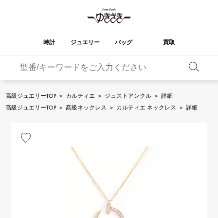
時計
ジュエリー
バッグ
買取
バーキン
オータクロア
YUKIZAKI
ROLEX
ブランド
セレクト
HUBLOT
ブライダル
ジュエリー
ロレックス
ジュエリー
ジュエリー
ウブロ
ジュエリー
高級ジュエリーTOP
>
カルティエ
>
ジュストアンクル
>
詳細
ケリー
ピコタンロック
OMEGA
BREITLING
高級ジュエリーTOP
>
高級ネックレス
>
カルティエ ネックレス
>
詳細
オメガ
ブライトリング
REGALIA
DOUBLE TOP
ガーデンパーティー
エブリン
レガリア
ダブルトップ
A.LANGE & SOHNE
Breguet
ランゲ＆ゾーネ
ブレゲ
YOBIKO
NOMBRE
財布
チャーム
ヨビコ
ノンブル
PATEK PHILIPPE
IWC
IWC
パテック・フィリップ
NOMBRE putite
ALPHA
小物
その他
ノンブルプティ
アルファ
FRANCK MULLER
RICHARD MILLE
フランク・ミュラー
リシャール・ミル
ALPHA putite
eclat
アルファプティ
エクラ
VACHERON
PANERAI
エルメスバッグ
CONSTANTIN
パネライ