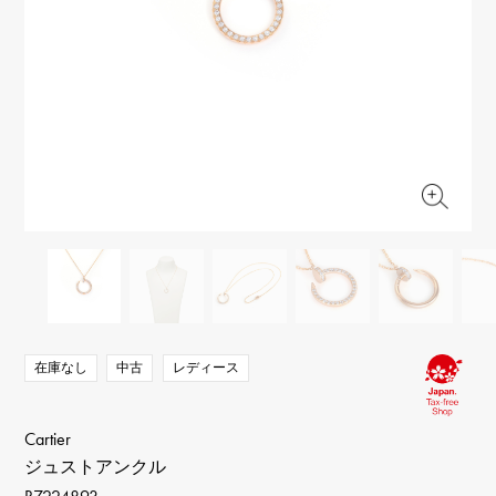
RICH CROSS
TwinPinky
ヴァシュロン・コンスタ
リッチクロス
ツインピンキー
ンタン
ANGLER
ETERNITY
AUDEMARS PIGUET
JAEGER LE COULTRE
アングラー
エタニティ
オーデマ・ピゲ
ジャガー・ルクルト
HIMAWARI
YUKIZAKI BACHIKAN
CHANEL
Cartier
ヒマワリ
ゆきざき バチカン
シャネル
カルティエ
USED NOMBRE
USED ALPHA
HARRY WINSTON
BVLGARI
ノンブル認定中古
アルファ認定中古
ハリー・ウィンストン
ブルガリ
ZENITH
TAG HEUER
ゼニス
タグホイヤー
オリジナルジュエリー一覧へ
DUNAMIS
TABLE CLOCK
デュナミス
置き時計
VINTAGE WATCH
ヴィンテージウォッチ
在庫なし
中古
レディース
すべての時計ブランドを見る
Cartier
ジュストアンクル