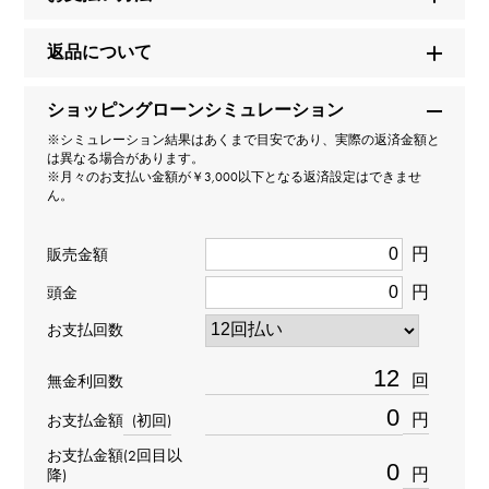
ジュストアンクル
返品について
型番
ショッピングローンシミュレーション
B7224893
※シミュレーション結果はあくまで目安であり、実際の返済金額と
は異なる場合があります。
タイプ
※月々のお支払い金額が￥3,000以下となる返済設定はできませ
ん。
レディース
円
販売金額
種類
円
頭金
ネックレス
お支払回数
材質
回
無金利回数
K18ピンクゴールド
円
お支払金額
(初回)
お支払金額(2回目以
石種
円
降)