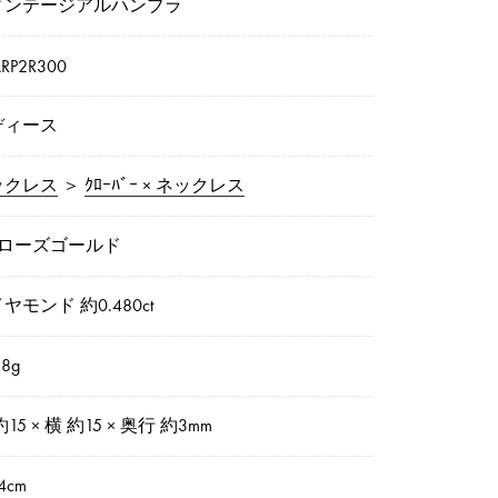
ィンテージアルハンブラ
RP2R300
ディース
ックレス
＞
ｸﾛｰﾊﾞｰ × ネックレス
8ローズゴールド
ヤモンド 約0.480ct
8g
約15 × 横 約15 × 奥行 約3mm
4cm