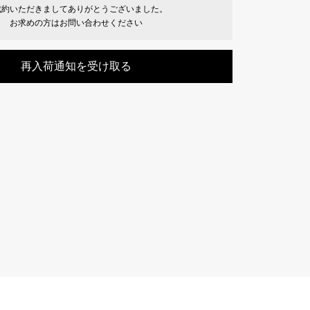
成約いただきましてありがとうございました。
Cartier
ETERNITY
お求めの方はお問い合わせください
カルティエ
エタニティ
再入荷通知を受け取る
TAG HEUER
USED ALPHA
タグホイヤー
アルファ認定中古