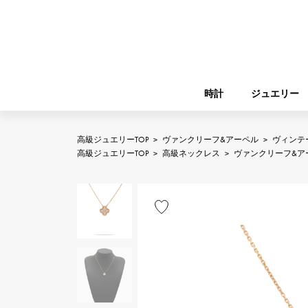
時計
ジュエリー
高級ジュエリーTOP
>
ヴァンクリーフ&アーペル
>
ヴィンテ
ROLEX
高級ジュエリーTOP
>
高級ネックレス
>
ヴァンクリーフ&ア
YUKIZAKI
ジュエリー
バーキン
ロレックス
A.LANGE & SOHNE
REGALIA
ガーデンパーティー
ランゲ＆ゾーネ
レガリア
FRANCK MULLER
NOMBRE putite
小物
フランク・ミュラー
ノンブルプティ