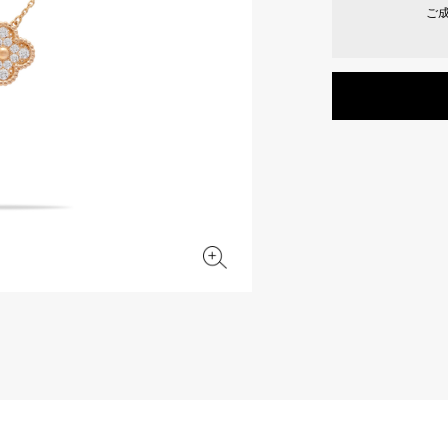
ご
JAEGER LE COULTRE
CHANEL
エルメスバッグ
TwinPinky
ANGLER
ジャガー・ルクルト
シャネル
ツインピンキー
アングラー
BVLGARI
ZENITH
YUKIZAKI BACHIKAN
USED NOMBRE
ブルガリ
ゼニス
ゆきざき バチカン
ノンブル認定中古
TABLE CLOCK
VINTAGE WATCH
置き時計
ヴィンテージウォッチ
オリジナルジュエリー一覧へ
すべての時計ブランドを見る