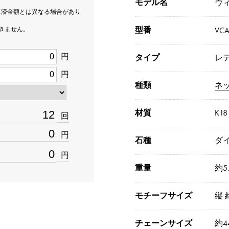
モデル名
ヴ
返済金額とは異なる場合があり
型番
できません。
VCA
円
タイプ
レ
円
種類
ネ
材質
K1
回
円
石種
ダイ
円
重量
約5.
モチーフサイズ
縦 
チェーンサイズ
約4