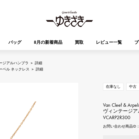
バッグ
8月の新着商品
買取
レビュー一覧
ブ
ージアルハンブラ
>
詳細
HUBLOT
OMEGA
ーペル ネックレス
>
詳細
ブランド
ジュエリー
セレクト
ジュエリー
オータクロア
ケリー
ウブロ
オメガ
在庫なし
中古
Breguet
PATEK PHILIPPE
DOUBLE TOP
YOBIKO
エブリン
財布
ブレゲ
パテック・フィリップ
ダブルトップ
ヨビコ
Van Cleef & Arpel
ヴィンテージア
VCARP2R300
RICHARD MILLE
VACHERON CONSTA
ALPHA
ALPHA putite
その他
リシャール・ミル
ヴァシュロン・コンスタン
お問い合わせ商品ID： J
アルファ
アルファプティ