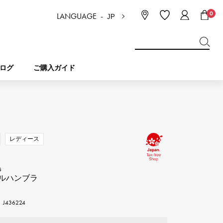
0
LANGUAGE -
JP
日本語
ENGLISH
한국
简体中文
繁体中文
ログ
ご購入ガイド
BREITLING
ブライダル
ジュエリー
ピコタンロック
ブライトリング
レディース
IWC
NOMBRE
チャーム
IWC
ノンブル
s
ルハンブラ
NTIN
PANERAI
eclat
タン
パネライ
436224
エクラ