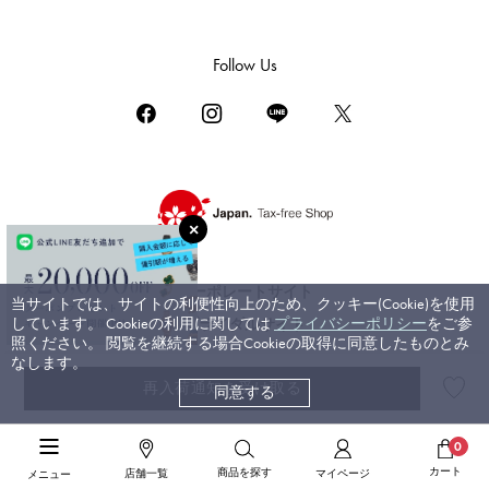
ダミアーニ
TUDOR
Follow Us
チューダー（チュードル）
TIFFANY&Co.
ティファニー
PIAGET
ピアジェ
BOUCHERON
ブシュロン
コーポレートサイト
当サイトでは、サイトの利便性向上のため、クッキー(Cookie)を使用
BVLGARI
しています。 Cookieの利用に関しては
プライバシーポリシー
をご参
ブライダルサイト
ブルガリ
照ください。 閲覧を継続する場合Cookieの取得に同意したものとみ
なします。
RICHARD MILLE
再入荷通知を受け取る
同意する
©ジェムキャッスルゆきざき. All rights reserved.
リシャール・ミル
高級ジュエリーTOP
>
カルティエ
>
トリニティ
>
詳細
0
カート
商品を探す
店舗一覧
マイページ
メニュー
高級ジュエリーTOP
>
高級リング
>
カルティエ リング
>
詳細