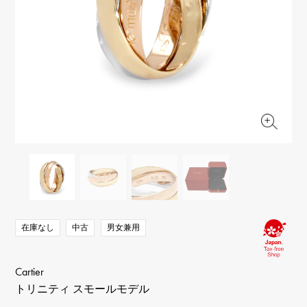
RICH CROSS
TwinPinky
ヴァシュロン・コンスタ
リッチクロス
ツインピンキー
ンタン
ANGLER
ETERNITY
AUDEMARS PIGUET
JAEGER LE COULTRE
アングラー
エタニティ
オーデマ・ピゲ
ジャガー・ルクルト
HIMAWARI
YUKIZAKI BACHIKAN
CHANEL
Cartier
ヒマワリ
ゆきざき バチカン
シャネル
カルティエ
USED NOMBRE
USED ALPHA
HARRY WINSTON
BVLGARI
ノンブル認定中古
アルファ認定中古
ハリー・ウィンストン
ブルガリ
ZENITH
TAG HEUER
ゼニス
タグホイヤー
オリジナルジュエリー一覧へ
DUNAMIS
TABLE CLOCK
デュナミス
置き時計
VINTAGE WATCH
ヴィンテージウォッチ
在庫なし
中古
男女兼用
すべての時計ブランドを見る
Cartier
トリニティ スモールモデル