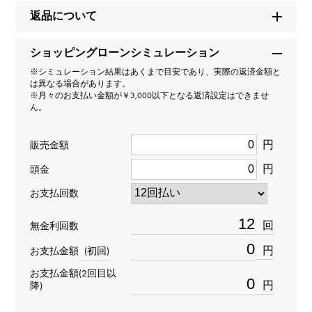
返品について
タイプ
ショッピングローンシミュレーション
男女兼用
※シミュレーション結果はあくまで目安であり、実際の返済金額と
は異なる場合があります。
種類
※月々のお支払い金額が￥3,000以下となる返済設定はできませ
ん。
リング
円
販売金額
材質
円
頭金
K18イエローゴールド K18ピンクゴールド K18ホワイトゴ
お支払回数
ールド
回
無金利回数
石種
円
お支払金額
(初回)
-
お支払金額(2回目以
円
降)
リングサイズ