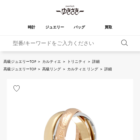
時計
ジュエリー
バッグ
買取
バーキン
オータクロア
YUKIZAKI
ROLEX
ブランド
セレクト
HUBLOT
ブライダル
ジュエリー
ロレックス
ジュエリー
ジュエリー
ウブロ
ジュエリー
高級ジュエリーTOP
>
カルティエ
>
トリニティ
>
詳細
ケリー
ピコタンロック
OMEGA
BREITLING
高級ジュエリーTOP
>
高級リング
>
カルティエ リング
>
詳細
オメガ
ブライトリング
REGALIA
DOUBLE TOP
ガーデンパーティー
エブリン
レガリア
ダブルトップ
A.LANGE & SOHNE
Breguet
ランゲ＆ゾーネ
ブレゲ
YOBIKO
NOMBRE
財布
チャーム
ヨビコ
ノンブル
PATEK PHILIPPE
IWC
IWC
パテック・フィリップ
NOMBRE putite
ALPHA
小物
その他
ノンブルプティ
アルファ
FRANCK MULLER
RICHARD MILLE
フランク・ミュラー
リシャール・ミル
ALPHA putite
eclat
アルファプティ
エクラ
VACHERON
PANERAI
エルメスバッグ
CONSTANTIN
パネライ