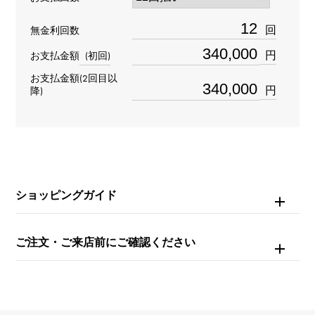
材質
回
無金利回数
K18ピンクゴールド
円
お支払金額
(初回)
お支払金額(2回目以
石種
円
降)
ダイヤモンド 約0.950ct
重量
約17.4g
ショッピングガイド
チェーンサイズ
約17cm
ご注文・ご来店前にご確認ください
内周
約16cm