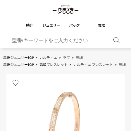
時計
ジュエリー
バッグ
買取
バーキン
オータクロア
YUKIZAKI
ROLEX
ブランド
セレクト
HUBLOT
ブライダル
ジュエリー
ロレックス
ジュエリー
ジュエリー
ウブロ
ジュエリー
高級ジュエリーTOP
>
カルティエ
>
ラブ
>
詳細
ケリー
ピコタンロック
OMEGA
BREITLING
高級ジュエリーTOP
>
高級ブレスレット
>
カルティエ ブレスレット
>
詳細
オメガ
ブライトリング
REGALIA
DOUBLE TOP
ガーデンパーティー
エブリン
レガリア
ダブルトップ
A.LANGE & SOHNE
Breguet
ランゲ＆ゾーネ
ブレゲ
YOBIKO
NOMBRE
財布
チャーム
ヨビコ
ノンブル
PATEK PHILIPPE
IWC
IWC
パテック・フィリップ
NOMBRE putite
ALPHA
小物
その他
ノンブルプティ
アルファ
FRANCK MULLER
RICHARD MILLE
フランク・ミュラー
リシャール・ミル
ALPHA putite
eclat
アルファプティ
エクラ
VACHERON
PANERAI
エルメスバッグ
CONSTANTIN
パネライ