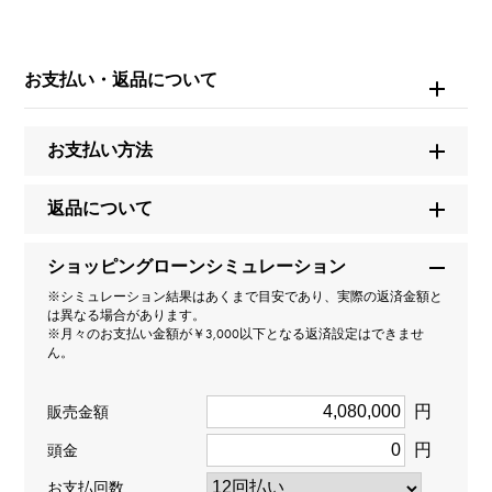
ブランド名
カルティエ
お支払い・返品について
モデル名
お支払い方法
ラブ
返品について
型番
ショッピングローンシミュレーション
N6726300
※シミュレーション結果はあくまで目安であり、実際の返済金額と
は異なる場合があります。
タイプ
※月々のお支払い金額が￥3,000以下となる返済設定はできませ
ん。
レディース
円
販売金額
種類
円
頭金
ブレスレット
お支払回数