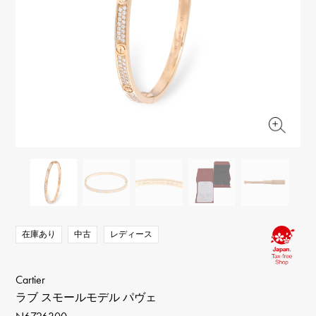
RICH CROSS
TwinPinky
ヴァシュロン・コンスタ
リッチクロス
ツインピンキー
ンタン
ANGLER
ETERNITY
AUDEMARS PIGUET
JAEGER LE COULTRE
アングラー
エタニティ
オーデマ・ピゲ
ジャガー・ルクルト
HIMAWARI
YUKIZAKI BACHIKAN
CHANEL
Cartier
ヒマワリ
ゆきざき バチカン
シャネル
カルティエ
USED NOMBRE
USED ALPHA
HARRY WINSTON
BVLGARI
ノンブル認定中古
アルファ認定中古
ハリー・ウィンストン
ブルガリ
ZENITH
TAG HEUER
ゼニス
タグホイヤー
オリジナルジュエリー一覧へ
DUNAMIS
TABLE CLOCK
デュナミス
置き時計
VINTAGE WATCH
ヴィンテージウォッチ
在庫あり
中古
レディース
すべての時計ブランドを見る
Cartier
ラブ スモールモデル パヴェ