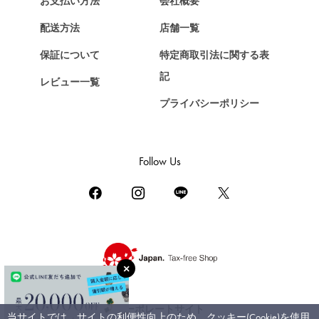
お支払い方法
会社概要
Chopard
配送方法
店舗一覧
ショパール
保証について
特定商取引法に関する表
ZENITH
記
レビュー一覧
ゼニス
プライバシーポリシー
DAMIANI
ダミアーニ
TUDOR
Follow Us
チューダー（チュードル）
TIFFANY&Co.
ティファニー
PIAGET
ピアジェ
BOUCHERON
ブシュロン
コーポレートサイト
当サイトでは、サイトの利便性向上のため、クッキー(Cookie)を使用
BVLGARI