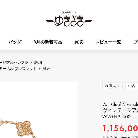
バッグ
8月の新着商品
買取
レビュー一覧
ブ
ージアルハンブラ
>
詳細
HUBLOT
OMEGA
アーペル ブレスレット
>
詳細
ブランド
ジュエリー
セレクト
ジュエリー
オータクロア
ケリー
ウブロ
オメガ
在庫あり
中古
Breguet
PATEK PHILIPPE
DOUBLE TOP
YOBIKO
エブリン
財布
ブレゲ
パテック・フィリップ
ダブルトップ
ヨビコ
Van Cleef & Arpel
ヴィンテージア
VCARN9T300
RICHARD MILLE
VACHERON CONSTA
ALPHA
ALPHA putite
その他
リシャール・ミル
ヴァシュロン・コンスタン
1,156,0
アルファ
アルファプティ