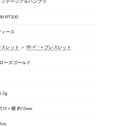
ィンテージアルハンブラ
RN9T300
ディース
レスレット
＞
ｸﾛｰﾊﾞｰ × ブレスレット
8ローズゴールド
.3g
約15 × 横 約15mm
9cm