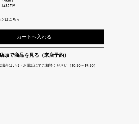
0円（税込）
Cartier
435719
ETERNITY
カルティエ
エタニティ
ョンはこちら
TAG HEUER
USED ALPHA
カートへ入れる
タグホイヤー
アルファ認定中古
店頭で商品を見る（来店予約）
合はLINE・お電話にてご相談ください（10:30～19:30）