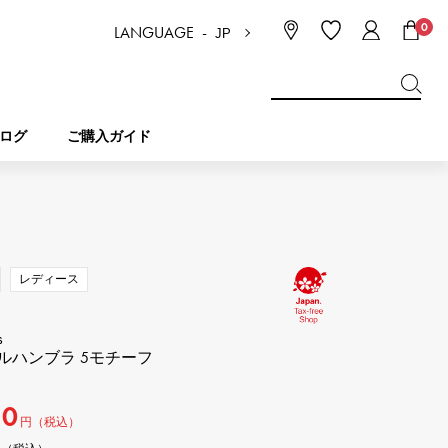
0
LANGUAGE -
JP
日本語
ENGLISH
한국
简体中文
繁体中文
ログ
ご購入ガイド
BREITLING
ブライダル
ジュエリー
ピコタンロック
ブライトリング
レディース
IWC
NOMBRE
チャーム
IWC
ノンブル
s
ルハンブラ 5モチーフ
NTIN
PANERAI
eclat
タン
パネライ
00
エクラ
円（税込）