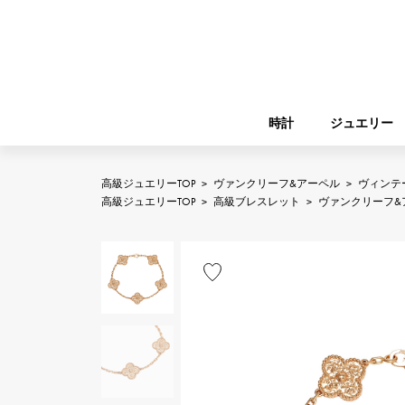
時計
ジュエリー
高級ジュエリーTOP
>
ヴァンクリーフ&アーペル
>
ヴィンテ
ROLEX
高級ジュエリーTOP
>
高級ブレスレット
>
ヴァンクリーフ&
YUKIZAKI
ジュエリー
バーキン
ロレックス
A.LANGE & SOHNE
REGALIA
ガーデンパーティー
ランゲ＆ゾーネ
レガリア
FRANCK MULLER
NOMBRE putite
小物
フランク・ミュラー
ノンブルプティ