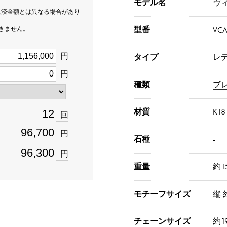
モデル名
ヴ
返済金額とは異なる場合があり
型番
できません。
VCA
円
タイプ
レ
円
種類
ブ
材質
K1
回
円
石種
-
円
重量
約15
モチーフサイズ
縦 
チェーンサイズ
約1