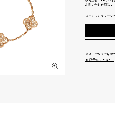
参考定価：
990,00
JAEGER LE COULTRE
CHANEL
お問い合わせ商品ID： J
エルメスバッグ
TwinPinky
ANGLER
ジャガー・ルクルト
シャネル
ツインピンキー
アングラー
ローンシミュレーシ
BVLGARI
ZENITH
YUKIZAKI BACHIKAN
USED NOMBRE
ブルガリ
ゼニス
ゆきざき バチカン
ノンブル認定中古
TABLE CLOCK
VINTAGE WATCH
置き時計
ヴィンテージウォッチ
※当日ご来店ご希望の場
来店予約について
オリジナルジュエリー一覧へ
すべての時計ブランドを見る