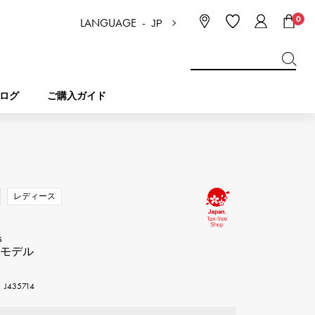
0
LANGUAGE -
JP
日本語
ENGLISH
한국
简体中文
繁体中文
ログ
ご購入ガイド
BREITLING
ブライダル
ジュエリー
ピコタンロック
ブライトリング
レディース
IWC
NOMBRE
チャーム
IWC
ノンブル
s
ニモデル
NTIN
PANERAI
eclat
タン
パネライ
435714
エクラ