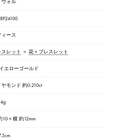
リヴォル
RP24100
ディース
レスレット
＞
花 × ブレスレット
8イエローゴールド
ヤモンド 約0.210ct
4g
約10 × 横 約12mm
.5cm