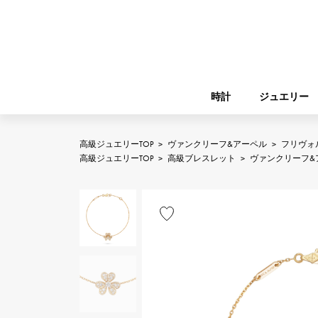
時計
ジュエリー
高級ジュエリーTOP
>
ヴァンクリーフ&アーペル
>
フリヴォ
ROLEX
高級ジュエリーTOP
>
高級ブレスレット
>
ヴァンクリーフ&
YUKIZAKI
ジュエリー
バーキン
ロレックス
A.LANGE & SOHNE
REGALIA
ガーデンパーティー
ランゲ＆ゾーネ
レガリア
FRANCK MULLER
NOMBRE putite
小物
フランク・ミュラー
ノンブルプティ