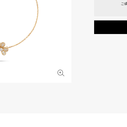
ご
JAEGER LE COULTRE
CHANEL
エルメスバッグ
TwinPinky
ANGLER
ジャガー・ルクルト
シャネル
ツインピンキー
アングラー
BVLGARI
ZENITH
YUKIZAKI BACHIKAN
USED NOMBRE
ブルガリ
ゼニス
ゆきざき バチカン
ノンブル認定中古
TABLE CLOCK
VINTAGE WATCH
置き時計
ヴィンテージウォッチ
オリジナルジュエリー一覧へ
すべての時計ブランドを見る