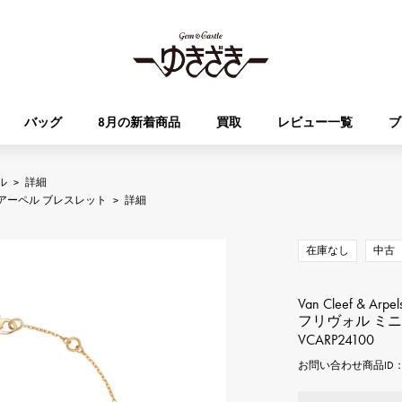
バッグ
8月の新着商品
買取
レビュー一覧
ブ
ル
>
詳細
HUBLOT
OMEGA
アーペル ブレスレット
>
詳細
ブランド
ジュエリー
セレクト
ジュエリー
オータクロア
ケリー
ウブロ
オメガ
在庫なし
中古
Breguet
PATEK PHILIPPE
DOUBLE TOP
YOBIKO
エブリン
財布
ブレゲ
パテック・フィリップ
ダブルトップ
ヨビコ
Van Cleef & Arpel
フリヴォル ミ
VCARP24100
RICHARD MILLE
VACHERON CONSTA
ALPHA
ALPHA putite
その他
リシャール・ミル
ヴァシュロン・コンスタン
お問い合わせ商品ID： J
アルファ
アルファプティ