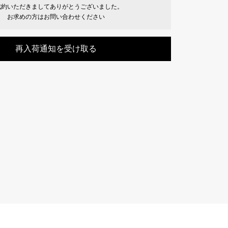
成約いただきましてありがとうございました。
Cartier
ETERNITY
お求めの方はお問い合わせください
カルティエ
エタニティ
再入荷通知を受け取る
TAG HEUER
USED ALPHA
タグホイヤー
アルファ認定中古