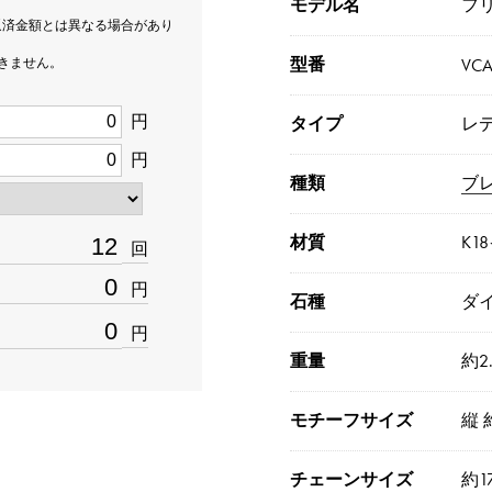
モデル名
フ
返済金額とは異なる場合があり
型番
できません。
VCA
円
タイプ
レ
円
種類
ブ
材質
K1
回
円
石種
ダイ
円
重量
約2.
モチーフサイズ
縦 
チェーンサイズ
約17