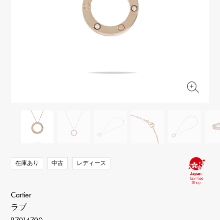
RICH CROSS
TwinPinky
ヴァシュロン・コンスタ
リッチクロス
ツインピンキー
ンタン
ANGLER
ETERNITY
AUDEMARS PIGUET
JAEGER LE COULTRE
アングラー
エタニティ
オーデマ・ピゲ
ジャガー・ルクルト
HIMAWARI
YUKIZAKI BACHIKAN
CHANEL
Cartier
ヒマワリ
ゆきざき バチカン
シャネル
カルティエ
USED NOMBRE
USED ALPHA
HARRY WINSTON
BVLGARI
ノンブル認定中古
アルファ認定中古
ハリー・ウィンストン
ブルガリ
ZENITH
TAG HEUER
ゼニス
タグホイヤー
オリジナルジュエリー一覧へ
DUNAMIS
TABLE CLOCK
デュナミス
置き時計
VINTAGE WATCH
ヴィンテージウォッチ
在庫あり
中古
レディース
すべての時計ブランドを見る
Cartier
ラブ