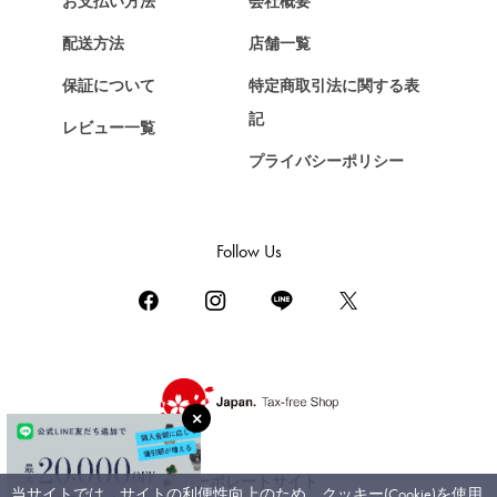
お支払い方法
会社概要
Chopard
配送方法
店舗一覧
ショパール
保証について
特定商取引法に関する表
ZENITH
記
レビュー一覧
ゼニス
プライバシーポリシー
DAMIANI
ダミアーニ
TUDOR
Follow Us
チューダー（チュードル）
TIFFANY&Co.
ティファニー
PIAGET
ピアジェ
BOUCHERON
ブシュロン
コーポレートサイト
当サイトでは、サイトの利便性向上のため、クッキー(Cookie)を使用
BVLGARI