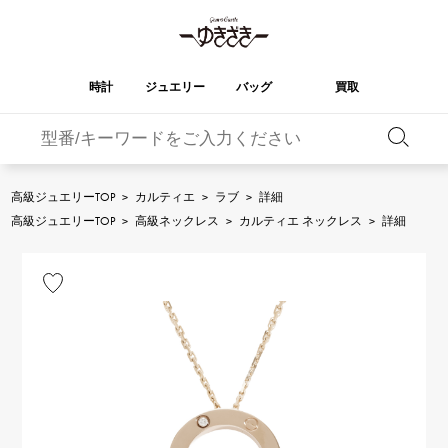
時計
ジュエリー
バッグ
買取
バーキン
オータクロア
YUKIZAKI
ROLEX
ブランド
セレクト
HUBLOT
ブライダル
ジュエリー
ロレックス
ジュエリー
ジュエリー
ウブロ
ジュエリー
高級ジュエリーTOP
>
カルティエ
>
ラブ
>
詳細
ケリー
ピコタンロック
OMEGA
BREITLING
高級ジュエリーTOP
>
高級ネックレス
>
カルティエ ネックレス
>
詳細
オメガ
ブライトリング
REGALIA
DOUBLE TOP
ガーデンパーティー
エブリン
レガリア
ダブルトップ
A.LANGE & SOHNE
Breguet
ランゲ＆ゾーネ
ブレゲ
YOBIKO
NOMBRE
財布
チャーム
ヨビコ
ノンブル
PATEK PHILIPPE
IWC
IWC
パテック・フィリップ
NOMBRE putite
ALPHA
小物
その他
ノンブルプティ
アルファ
FRANCK MULLER
RICHARD MILLE
フランク・ミュラー
リシャール・ミル
ALPHA putite
eclat
アルファプティ
エクラ
VACHERON
PANERAI
エルメスバッグ
CONSTANTIN
パネライ