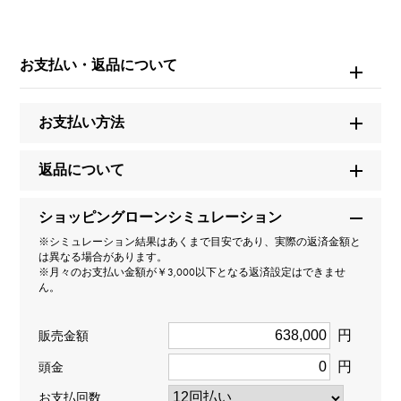
ブランド名
カルティエ
お支払い・返品について
モデル名
お支払い方法
ラブ
返品について
型番
ショッピングローンシミュレーション
B7014700
※シミュレーション結果はあくまで目安であり、実際の返済金額と
は異なる場合があります。
タイプ
※月々のお支払い金額が￥3,000以下となる返済設定はできませ
ん。
レディース
円
販売金額
種類
円
頭金
ネックレス
お支払回数