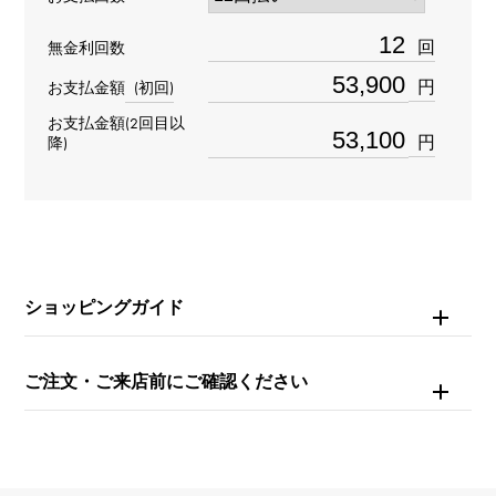
材質
回
無金利回数
K18ピンクゴールド
円
お支払金額
(初回)
お支払金額(2回目以
石種
円
降)
ダイヤモンド 約0.070ct
重量
約13.1g
ショッピングガイド
モチーフサイズ
縦 約24 × 横 約24 × 奥行 約3mm
ご注文・ご来店前にご確認ください
チェーンサイズ
約42cm