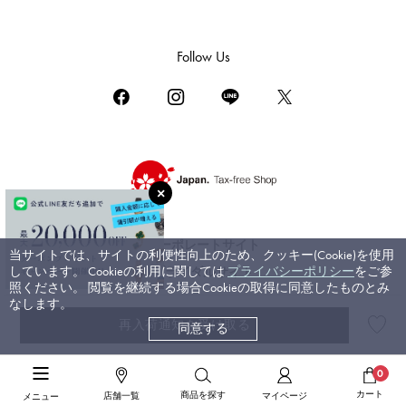
ダミアーニ
TUDOR
Follow Us
チューダー（チュードル）
TIFFANY&Co.
ティファニー
PIAGET
ピアジェ
BOUCHERON
ブシュロン
コーポレートサイト
当サイトでは、サイトの利便性向上のため、クッキー(Cookie)を使用
BVLGARI
しています。 Cookieの利用に関しては
プライバシーポリシー
をご参
ブライダルサイト
ブルガリ
照ください。 閲覧を継続する場合Cookieの取得に同意したものとみ
なします。
RICHARD MILLE
再入荷通知を受け取る
同意する
©ジェムキャッスルゆきざき. All rights reserved.
リシャール・ミル
高級ジュエリーTOP
>
ブルガリ
>
セルペンティ
>
詳細
0
カート
商品を探す
店舗一覧
マイページ
メニュー
高級ジュエリーTOP
>
高級ピアス
>
ブルガリ ピアス
>
詳細