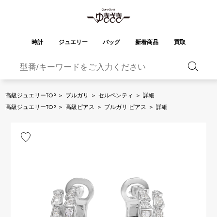
時計
ジュエリー
バッグ
新着商品
買取
バーキン
オータクロア
YUKIZAKI
ROLEX
ブランド
セレクト
HUBLOT
ブライダル
ジュエリー
ロレックス
ジュエリー
ジュエリー
ウブロ
ジュエリー
高級ジュエリーTOP
>
ブルガリ
>
セルペンティ
>
詳細
ケリー
ピコタンロック
OMEGA
BREITLING
高級ジュエリーTOP
>
高級ピアス
>
ブルガリ ピアス
>
詳細
オメガ
ブライトリング
REGALIA
DOUBLE TOP
ガーデンパーティー
エブリン
レガリア
ダブルトップ
A.LANGE & SOHNE
Breguet
ランゲ＆ゾーネ
ブレゲ
YOBIKO
NOMBRE
財布
チャーム
ヨビコ
ノンブル
PATEK PHILIPPE
IWC
IWC
パテック・フィリップ
NOMBRE putite
ALPHA
小物
その他
ノンブルプティ
アルファ
FRANCK MULLER
RICHARD MILLE
フランク・ミュラー
リシャール・ミル
ALPHA putite
eclat
アルファプティ
エクラ
VACHERON
PANERAI
エルメスバッグ
CONSTANTIN
パネライ