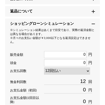
セルペンティ
返品について
型番
ショッピングローンシミュレーション
358360
※シミュレーション結果はあくまで目安であり、実際の返済金額と
は異なる場合があります。
タイプ
※月々のお支払い金額が￥3,000以下となる返済設定はできませ
ん。
レディース
円
販売金額
種類
円
頭金
ピアス
＞
動物 × ピアス
お支払回数
材質
回
無金利回数
K18ホワイトゴールド
円
お支払金額
(初回)
お支払金額(2回目以
石種(1)
円
降)