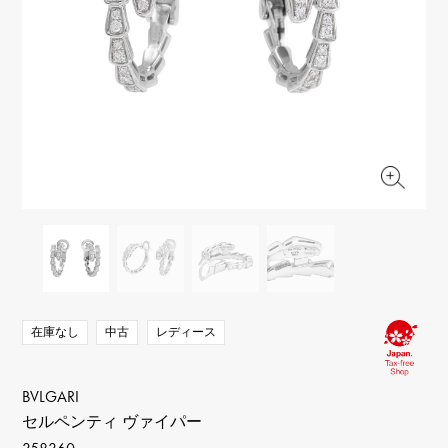
RICH CROSS
TwinPinky
ヴァシュロン・コンスタ
リッチクロス
ツインピンキー
ンタン
ANGLER
ETERNITY
AUDEMARS PIGUET
JAEGER LE COULTRE
アングラー
エタニティ
オーデマ・ピゲ
ジャガー・ルクルト
HIMAWARI
YUKIZAKI BACHIKAN
CHANEL
Cartier
ヒマワリ
ゆきざき バチカン
シャネル
カルティエ
USED NOMBRE
USED ALPHA
HARRY WINSTON
BVLGARI
ノンブル認定中古
アルファ認定中古
ハリー・ウィンストン
ブルガリ
ZENITH
TAG HEUER
ゼニス
タグホイヤー
オリジナルジュエリー一覧へ
DUNAMIS
TABLE CLOCK
デュナミス
置き時計
VINTAGE WATCH
ヴィンテージウォッチ
在庫なし
中古
レディース
すべての時計ブランドを見る
BVLGARI
セルペンティ ヴァイパー