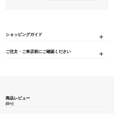
ダイヤモンド 約0.375ct
石種(2)
ダイヤモンド 約0.375ct
ショッピングガイド
重量
約8.4g
ご注文・ご来店前にご確認ください
モチーフサイズ
縦 約21 × 横 約8 × 奥行 約18mm
商品レビュー
(0
)
件