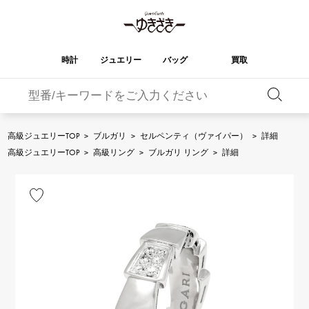
時計
ジュエリー
バッグ
買取
バーキン
オータクロア
YUKIZAKI
ROLEX
ブランド
セレクト
HUBLOT
ブライダル
ジュエリー
ロレックス
ジュエリー
ジュエリー
ウブロ
ジュエリー
高級ジュエリーTOP
>
ブルガリ
>
セルペンティ（ヴァイパー）
>
詳細
ケリー
ピコタンロック
OMEGA
BREITLING
高級ジュエリーTOP
>
高級リング
>
ブルガリ リング
>
詳細
オメガ
ブライトリング
REGALIA
DOUBLE TOP
ガーデンパーティー
エブリン
レガリア
ダブルトップ
A.LANGE & SOHNE
Breguet
ランゲ＆ゾーネ
ブレゲ
YOBIKO
NOMBRE
財布
チャーム
ヨビコ
ノンブル
PATEK PHILIPPE
IWC
IWC
パテック・フィリップ
NOMBRE putite
ALPHA
小物
その他
ノンブルプティ
アルファ
FRANCK MULLER
RICHARD MILLE
フランク・ミュラー
リシャール・ミル
ALPHA putite
eclat
アルファプティ
エクラ
VACHERON
PANERAI
エルメスバッグ
CONSTANTIN
パネライ