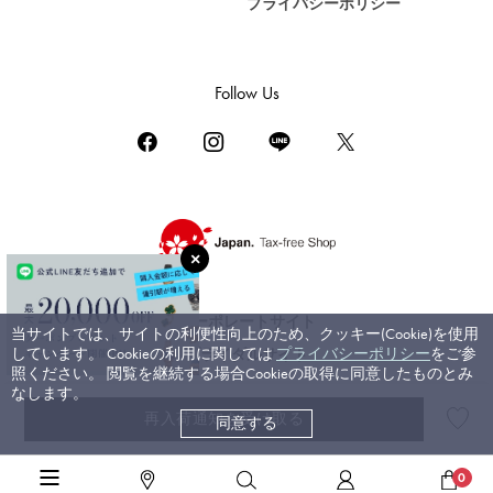
プライバシーポリシー
DAMIANI
ダミアーニ
TUDOR
Follow Us
チューダー（チュードル）
TIFFANY&Co.
ティファニー
PIAGET
ピアジェ
BOUCHERON
ブシュロン
コーポレートサイト
当サイトでは、サイトの利便性向上のため、クッキー(Cookie)を使用
BVLGARI
しています。 Cookieの利用に関しては
プライバシーポリシー
をご参
ブライダルサイト
ブルガリ
照ください。 閲覧を継続する場合Cookieの取得に同意したものとみ
なします。
RICHARD MILLE
再入荷通知を受け取る
同意する
©ジェムキャッスルゆきざき. All rights reserved.
リシャール・ミル
高級ジュエリーTOP
>
ブルガリ
>
セルペンティ（ヴァイパー）
>
詳細
0