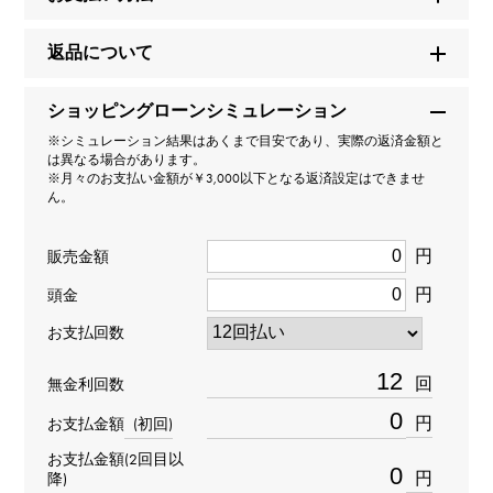
セルペンティ（ヴァイパー）
返品について
型番
ショッピングローンシミュレーション
353394
※シミュレーション結果はあくまで目安であり、実際の返済金額と
は異なる場合があります。
タイプ
※月々のお支払い金額が￥3,000以下となる返済設定はできませ
ん。
レディース
円
販売金額
種類
円
頭金
リング
＞
動物 × リング
お支払回数
材質
回
無金利回数
K18ホワイトゴールド
円
お支払金額
(初回)
お支払金額(2回目以
石種
円
降)