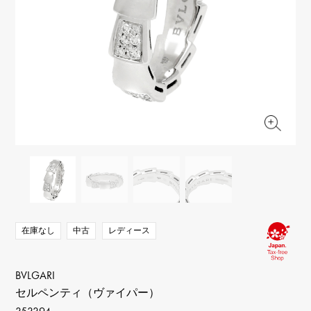
RICH CROSS
TwinPinky
ヴァシュロン・コンスタ
リッチクロス
ツインピンキー
ンタン
ANGLER
ETERNITY
AUDEMARS PIGUET
JAEGER LE COULTRE
アングラー
エタニティ
オーデマ・ピゲ
ジャガー・ルクルト
HIMAWARI
YUKIZAKI BACHIKAN
CHANEL
Cartier
ヒマワリ
ゆきざき バチカン
シャネル
カルティエ
USED NOMBRE
USED ALPHA
HARRY WINSTON
BVLGARI
ノンブル認定中古
アルファ認定中古
ハリー・ウィンストン
ブルガリ
ZENITH
TAG HEUER
ゼニス
タグホイヤー
オリジナルジュエリー一覧へ
DUNAMIS
TABLE CLOCK
デュナミス
置き時計
VINTAGE WATCH
ヴィンテージウォッチ
在庫なし
中古
レディース
すべての時計ブランドを見る
BVLGARI
セルペンティ（ヴァイパー）