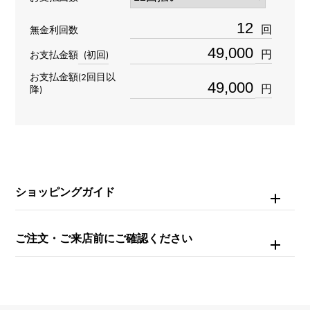
デザイン
回
無金利回数
フープ
円
お支払金額
(初回)
お支払金額(2回目以
材質
円
降)
K18ホワイトゴールド
石種
-
ショッピングガイド
重量
約5.5g
ご注文・ご来店前にご確認ください
モチーフサイズ
縦 約16 × 横 約8 × 奥行 約16mm