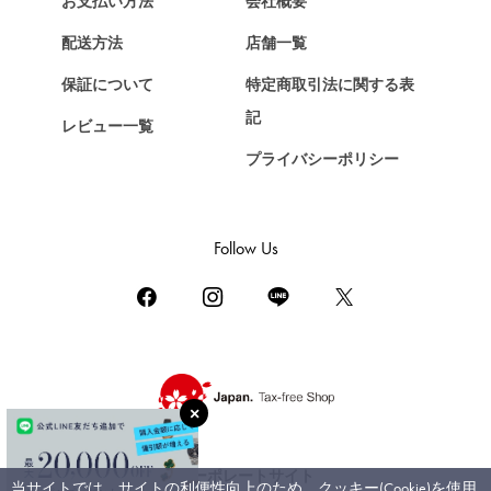
お支払い方法
会社概要
Chopard
配送方法
店舗一覧
ショパール
保証について
特定商取引法に関する表
ZENITH
記
レビュー一覧
ゼニス
プライバシーポリシー
DAMIANI
ダミアーニ
TUDOR
Follow Us
チューダー（チュードル）
TIFFANY&Co.
ティファニー
PIAGET
ピアジェ
BOUCHERON
ブシュロン
コーポレートサイト
当サイトでは、サイトの利便性向上のため、クッキー(Cookie)を使用
BVLGARI