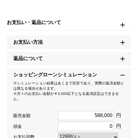
ブランド名
カルティエ
お支払い・返品について
モデル名
お支払い方法
ジュストアンクル
返品について
型番
ショッピングローンシミュレーション
B8301236
※シミュレーション結果はあくまで目安であり、実際の返済金額と
は異なる場合があります。
タイプ
※月々のお支払い金額が￥3,000以下となる返済設定はできませ
ん。
レディース
円
販売金額
種類
円
頭金
ピアス
お支払回数