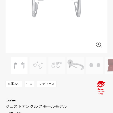
RICH CROSS
TwinPinky
ヴァシュロン・コンスタ
リッチクロス
ツインピンキー
ンタン
ANGLER
ETERNITY
AUDEMARS PIGUET
JAEGER LE COULTRE
アングラー
エタニティ
オーデマ・ピゲ
ジャガー・ルクルト
HIMAWARI
YUKIZAKI BACHIKAN
CHANEL
Cartier
ヒマワリ
ゆきざき バチカン
シャネル
カルティエ
USED NOMBRE
USED ALPHA
HARRY WINSTON
BVLGARI
ノンブル認定中古
アルファ認定中古
ハリー・ウィンストン
ブルガリ
ZENITH
TAG HEUER
ゼニス
タグホイヤー
オリジナルジュエリー一覧へ
DUNAMIS
TABLE CLOCK
デュナミス
置き時計
VINTAGE WATCH
ヴィンテージウォッチ
在庫あり
中古
レディース
すべての時計ブランドを見る
Cartier
ジュストアンクル スモールモデル