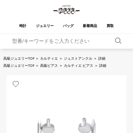
時計
ジュエリー
バッグ
新着商品
買取
バーキン
オータクロア
YUKIZAKI
ROLEX
ブランド
セレクト
HUBLOT
ブライダル
ジュエリー
ロレックス
ジュエリー
ジュエリー
ウブロ
ジュエリー
高級ジュエリーTOP
>
カルティエ
>
ジュストアンクル
>
詳細
ケリー
ピコタンロック
OMEGA
BREITLING
高級ジュエリーTOP
>
高級ピアス
>
カルティエ ピアス
>
詳細
オメガ
ブライトリング
REGALIA
DOUBLE TOP
ガーデンパーティー
エブリン
レガリア
ダブルトップ
A.LANGE & SOHNE
Breguet
ランゲ＆ゾーネ
ブレゲ
YOBIKO
NOMBRE
財布
チャーム
ヨビコ
ノンブル
PATEK PHILIPPE
IWC
IWC
パテック・フィリップ
NOMBRE putite
ALPHA
小物
その他
ノンブルプティ
アルファ
FRANCK MULLER
RICHARD MILLE
フランク・ミュラー
リシャール・ミル
ALPHA putite
eclat
アルファプティ
エクラ
VACHERON
PANERAI
エルメスバッグ
CONSTANTIN
パネライ