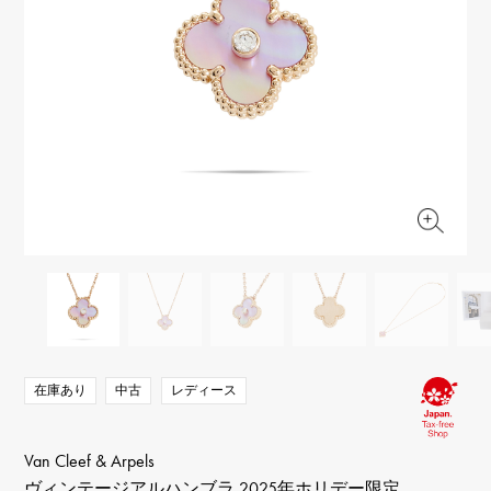
RICH CROSS
TwinPinky
ヴァシュロン・コンスタ
リッチクロス
ツインピンキー
ンタン
ANGLER
ETERNITY
AUDEMARS PIGUET
JAEGER LE COULTRE
アングラー
エタニティ
オーデマ・ピゲ
ジャガー・ルクルト
HIMAWARI
YUKIZAKI BACHIKAN
CHANEL
Cartier
ヒマワリ
ゆきざき バチカン
シャネル
カルティエ
USED NOMBRE
USED ALPHA
HARRY WINSTON
BVLGARI
ノンブル認定中古
アルファ認定中古
ハリー・ウィンストン
ブルガリ
ZENITH
TAG HEUER
ゼニス
タグホイヤー
オリジナルジュエリー一覧へ
DUNAMIS
TABLE CLOCK
デュナミス
置き時計
VINTAGE WATCH
ヴィンテージウォッチ
在庫あり
中古
レディース
すべての時計ブランドを見る
Van Cleef & Arpels
ヴィンテージアルハンブラ 2025年ホリデー限定