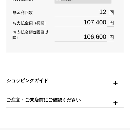
材質
回
無金利回数
K18ピンクゴールド
円
お支払金額
(初回)
お支払金額(2回目以
石種(1)
円
降)
マザーオブパール
石種(2)
ダイヤモンド
ショッピングガイド
重量
約6.4g
ご注文・ご来店前にご確認ください
モチーフサイズ
縦 約15 × 横 約15 × 奥行 約5mm