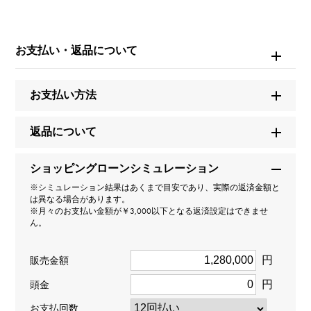
ブランド名
ヴァンクリーフ&アーペル
お支払い・返品について
モデル名
お支払い方法
ヴィンテージアルハンブラ
返品について
型番
ショッピングローンシミュレーション
VCARPM0P00
※シミュレーション結果はあくまで目安であり、実際の返済金額と
は異なる場合があります。
タイプ
※月々のお支払い金額が￥3,000以下となる返済設定はできませ
ん。
レディース
円
販売金額
種類
円
頭金
ネックレス
＞
ｸﾛｰﾊﾞｰ × ネックレス
お支払回数