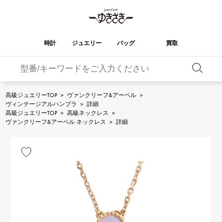
時計
ジュエリー
バッグ
買取
バーキン
オータクロア
YUKIZAKI
ROLEX
ブランド
セレクト
HUBLOT
ブライダル
ジュエリー
ロレックス
ジュエリー
ジュエリー
ウブロ
ジュエリー
高級ジュエリーTOP
>
ヴァンクリーフ&アーペル
>
ヴィンテージアルハンブラ
>
詳細
ケリー
ピコタンロック
OMEGA
BREITLING
高級ジュエリーTOP
>
高級ネックレス
>
オメガ
ブライトリング
ヴァンクリーフ&アーペル ネックレス
>
詳細
REGALIA
DOUBLE TOP
ガーデンパーティー
エブリン
レガリア
ダブルトップ
A.LANGE & SOHNE
Breguet
ランゲ＆ゾーネ
ブレゲ
YOBIKO
NOMBRE
財布
チャーム
ヨビコ
ノンブル
PATEK PHILIPPE
IWC
IWC
パテック・フィリップ
NOMBRE putite
ALPHA
小物
その他
ノンブルプティ
アルファ
FRANCK MULLER
RICHARD MILLE
フランク・ミュラー
リシャール・ミル
ALPHA putite
eclat
アルファプティ
エクラ
VACHERON
PANERAI
エルメスバッグ
CONSTANTIN
パネライ